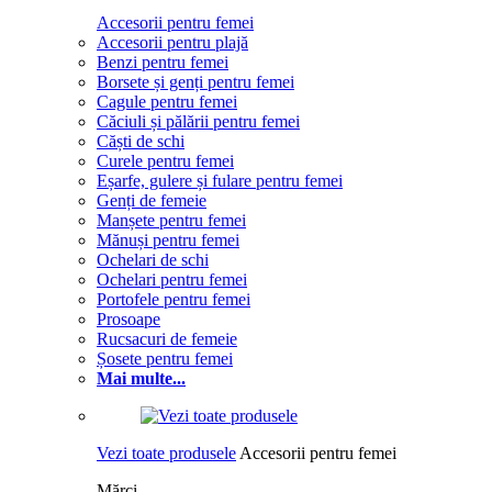
Accesorii pentru femei
Accesorii pentru plajă
Benzi pentru femei
Borsete și genți pentru femei
Cagule pentru femei
Căciuli și pălării pentru femei
Căști de schi
Curele pentru femei
Eșarfe, gulere și fulare pentru femei
Genți de femeie
Manșete pentru femei
Mănuși pentru femei
Ochelari de schi
Ochelari pentru femei
Portofele pentru femei
Prosoape
Rucsacuri de femeie
Șosete pentru femei
Mai multe...
Vezi toate produsele
Accesorii pentru femei
Mărci