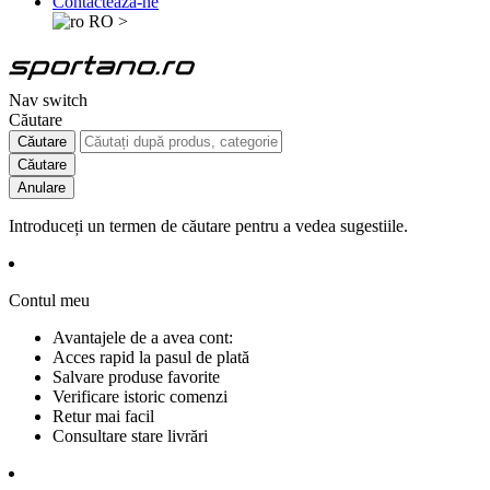
Contactează-ne
RO
>
Nav switch
Căutare
Căutare
Căutare
Anulare
Introduceți un termen de căutare pentru a vedea sugestiile.
Contul meu
Avantajele de a avea cont:
Acces rapid la pasul de plată
Salvare produse favorite
Verificare istoric comenzi
Retur mai facil
Consultare stare livrări