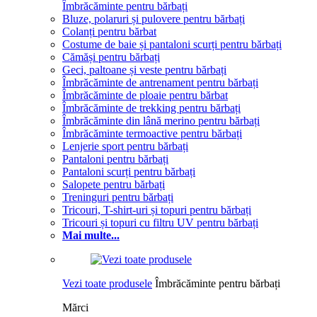
Îmbrăcăminte pentru bărbați
Bluze, polaruri și pulovere pentru bărbați
Colanți pentru bărbat
Costume de baie și pantaloni scurți pentru bărbați
Cămăși pentru bărbați
Geci, paltoane și veste pentru bărbați
Îmbrăcăminte de antrenament pentru bărbați
Îmbrăcăminte de ploaie pentru bărbat
Îmbrăcăminte de trekking pentru bărbați
Îmbrăcăminte din lână merino pentru bărbați
Îmbrăcăminte termoactive pentru bărbați
Lenjerie sport pentru bărbați
Pantaloni pentru bărbați
Pantaloni scurți pentru bărbați
Salopete pentru bărbați
Treninguri pentru bărbați
Tricouri, T-shirt-uri și topuri pentru bărbați
Tricouri și topuri cu filtru UV pentru bărbați
Mai multe...
Vezi toate produsele
Îmbrăcăminte pentru bărbați
Mărci