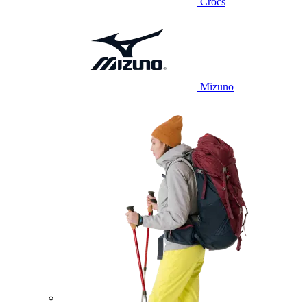
Crocs
Mizuno