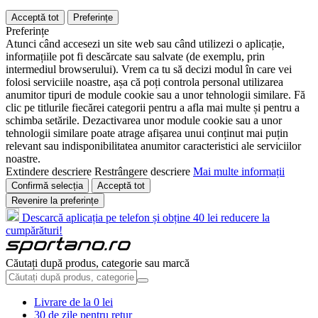
Acceptă tot
Preferințe
Preferințe
Atunci când accesezi un site web sau când utilizezi o aplicație,
informațiile pot fi descărcate sau salvate (de exemplu, prin
intermediul browserului). Vrem ca tu să decizi modul în care vei
folosi serviciile noastre, așa că poți controla personal utilizarea
anumitor tipuri de module cookie sau a unor tehnologii similare. Fă
clic pe titlurile fiecărei categorii pentru a afla mai multe și pentru a
schimba setările. Dezactivarea unor module cookie sau a unor
tehnologii similare poate atrage afișarea unui conținut mai puțin
relevant sau indisponibilitatea anumitor caracteristici ale serviciilor
noastre.
Extindere descriere
Restrângere descriere
Mai multe informații
Confirmă selecția
Acceptă tot
Revenire la preferințe
Descarcă aplicația pe telefon și obține 40 lei reducere la
cumpărături!
Căutați după produs, categorie sau marcă
Livrare de la 0 lei
30 de zile pentru retur