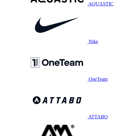
AQUASTIC
Nike
OneTeam
ATTABO