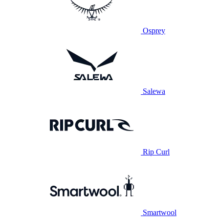
Osprey
Salewa
Rip Curl
Smartwool