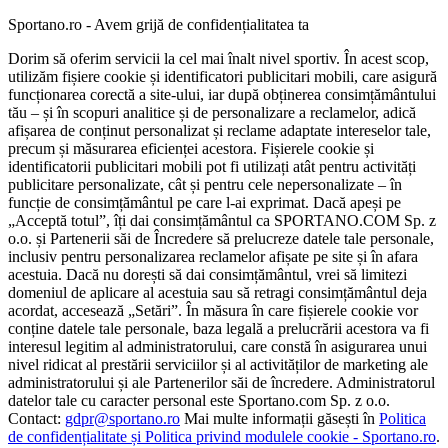
Sportano.ro - Avem grijă de confidențialitatea ta
Dorim să oferim servicii la cel mai înalt nivel sportiv. În acest scop,
utilizăm fișiere cookie și identificatori publicitari mobili, care asigură
funcționarea corectă a site-ului, iar după obținerea consimțământului
tău – și în scopuri analitice și de personalizare a reclamelor, adică
afișarea de conținut personalizat și reclame adaptate intereselor tale,
precum și măsurarea eficienței acestora. Fișierele cookie și
identificatorii publicitari mobili pot fi utilizați atât pentru activități
publicitare personalizate, cât și pentru cele nepersonalizate – în
funcție de consimțământul pe care l-ai exprimat. Dacă apeși pe
„Acceptă totul”, îți dai consimțământul ca SPORTANO.COM Sp. z
o.o. și Partenerii săi de Încredere să prelucreze datele tale personale,
inclusiv pentru personalizarea reclamelor afișate pe site și în afara
acestuia. Dacă nu dorești să dai consimțământul, vrei să limitezi
domeniul de aplicare al acestuia sau să retragi consimțământul deja
acordat, accesează „Setări”. În măsura în care fișierele cookie vor
conține datele tale personale, baza legală a prelucrării acestora va fi
interesul legitim al administratorului, care constă în asigurarea unui
nivel ridicat al prestării serviciilor și al activităților de marketing ale
administratorului și ale Partenerilor săi de încredere. Administratorul
datelor tale cu caracter personal este Sportano.com Sp. z o.o.
Contact:
gdpr@sportano.ro
Mai multe informații găsești în
Politica
de confidențialitate și Politica privind modulele cookie - Sportano.ro
.