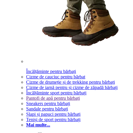
Încălțăminte pentru bărbați
Cizme de cauciuc pentru bărbat
Cizme de drumeție și de trekking pentru bărbați
Cizme de iarnă pentru și cizme de zăpadă bărbați
Încălțăminte sport pentru bărbați
Pantofi de apă pentru bărbați
Sneakers pentru bărbați
Sandale pentru bărbați
Șlapi și papuci pentru bărbați
Teniși de sport pentru bărbați
Mai multe...