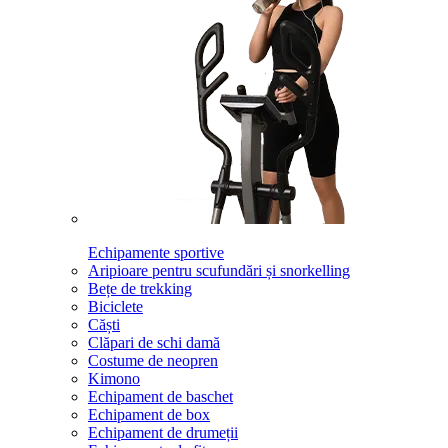
Echipamente sportive
Aripioare pentru scufundări și snorkelling
Bețe de trekking
Biciclete
Căști
Clăpari de schi damă
Costume de neopren
Kimono
Echipament de baschet
Echipament de box
Echipament de drumeții