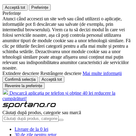
Acceptă tot
Preferințe
Preferințe
Atunci când accesezi un site web sau când utilizezi o aplicație,
informațiile pot fi descărcate sau salvate (de exemplu, prin
intermediul browserului). Vrem ca tu să decizi modul în care vei
folosi serviciile noastre, așa că poți controla personal utilizarea
anumitor tipuri de module cookie sau a unor tehnologii similare. Fă
clic pe titlurile fiecărei categorii pentru a afla mai multe și pentru a
schimba setările. Dezactivarea unor module cookie sau a unor
tehnologii similare poate atrage afișarea unui conținut mai puțin
relevant sau indisponibilitatea anumitor caracteristici ale serviciilor
noastre.
Extindere descriere
Restrângere descriere
Mai multe informații
Confirmă selecția
Acceptă tot
Revenire la preferințe
Descarcă aplicația pe telefon și obține 40 lei reducere la
cumpărături!
Căutați după produs, categorie sau marcă
Livrare de la 0 lei
30 de zile pentru retur