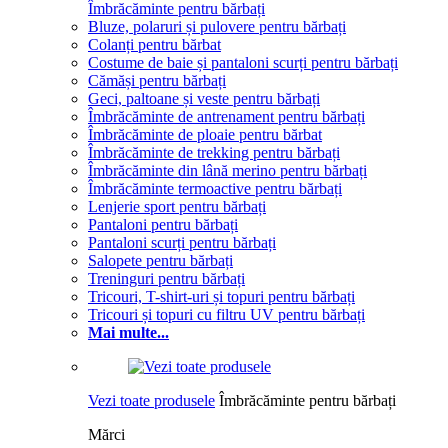
Îmbrăcăminte pentru bărbați
Bluze, polaruri și pulovere pentru bărbați
Colanți pentru bărbat
Costume de baie și pantaloni scurți pentru bărbați
Cămăși pentru bărbați
Geci, paltoane și veste pentru bărbați
Îmbrăcăminte de antrenament pentru bărbați
Îmbrăcăminte de ploaie pentru bărbat
Îmbrăcăminte de trekking pentru bărbați
Îmbrăcăminte din lână merino pentru bărbați
Îmbrăcăminte termoactive pentru bărbați
Lenjerie sport pentru bărbați
Pantaloni pentru bărbați
Pantaloni scurți pentru bărbați
Salopete pentru bărbați
Treninguri pentru bărbați
Tricouri, T-shirt-uri și topuri pentru bărbați
Tricouri și topuri cu filtru UV pentru bărbați
Mai multe...
Vezi toate produsele
Îmbrăcăminte pentru bărbați
Mărci