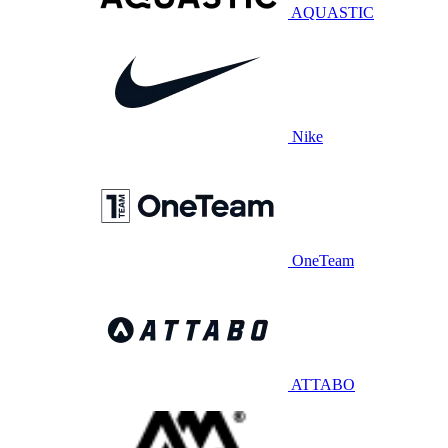
AQUASTIC
Nike
OneTeam
ATTABO