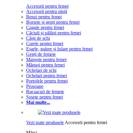
Accesorii pentru femei
Accesorii pentru plajă
Benzi pentru femei
Borsete și genți pentru femei
Cagule pentru femei
Căciuli și pălării pentru femei
Căști de schi
Curele pentru femei
Eșarfe, gulere și fulare pentru femei
Genți de femeie
Manșete pentru femei
Mănuși pentru femei
Ochelari de schi
Ochelari pentru femei
Portofele pentru femei
Prosoape
Rucsacuri de femeie
Șosete pentru femei
Mai multe...
Vezi toate produsele
Accesorii pentru femei
Mărci