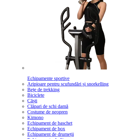
Echipamente sportive
Aripioare pentru scufundări și snorkelling
Bețe de trekking
Biciclete
Căști
Clăpari de schi damă
Costume de neopren
Kimono
Echipament de baschet
Echipament de box
Echipament de drumeții