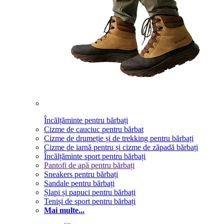
Încălțăminte pentru bărbați
Cizme de cauciuc pentru bărbat
Cizme de drumeție și de trekking pentru bărbați
Cizme de iarnă pentru și cizme de zăpadă bărbați
Încălțăminte sport pentru bărbați
Pantofi de apă pentru bărbați
Sneakers pentru bărbați
Sandale pentru bărbați
Șlapi și papuci pentru bărbați
Teniși de sport pentru bărbați
Mai multe...