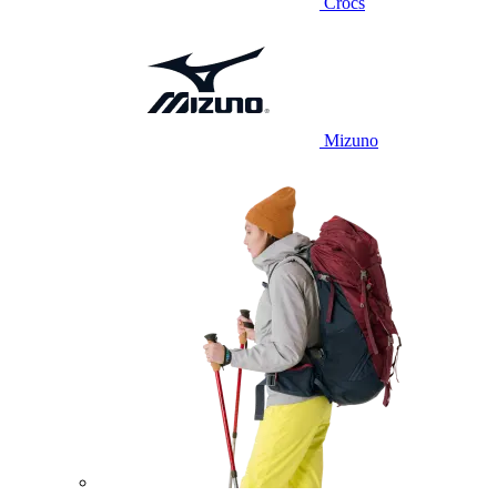
Crocs
Mizuno