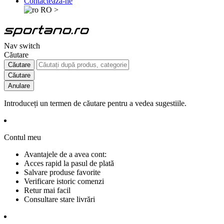
Contactează-ne
RO
>
Nav switch
Căutare
Căutare
Căutare
Anulare
Introduceți un termen de căutare pentru a vedea sugestiile.
Contul meu
Avantajele de a avea cont:
Acces rapid la pasul de plată
Salvare produse favorite
Verificare istoric comenzi
Retur mai facil
Consultare stare livrări