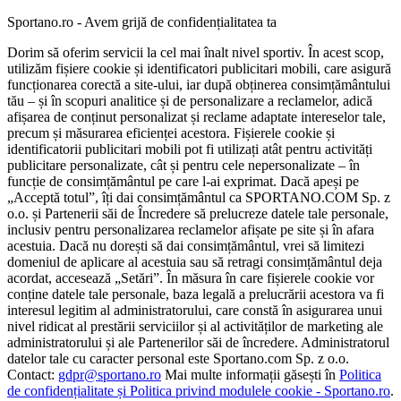
Sportano.ro - Avem grijă de confidențialitatea ta
Dorim să oferim servicii la cel mai înalt nivel sportiv. În acest scop,
utilizăm fișiere cookie și identificatori publicitari mobili, care asigură
funcționarea corectă a site-ului, iar după obținerea consimțământului
tău – și în scopuri analitice și de personalizare a reclamelor, adică
afișarea de conținut personalizat și reclame adaptate intereselor tale,
precum și măsurarea eficienței acestora. Fișierele cookie și
identificatorii publicitari mobili pot fi utilizați atât pentru activități
publicitare personalizate, cât și pentru cele nepersonalizate – în
funcție de consimțământul pe care l-ai exprimat. Dacă apeși pe
„Acceptă totul”, îți dai consimțământul ca SPORTANO.COM Sp. z
o.o. și Partenerii săi de Încredere să prelucreze datele tale personale,
inclusiv pentru personalizarea reclamelor afișate pe site și în afara
acestuia. Dacă nu dorești să dai consimțământul, vrei să limitezi
domeniul de aplicare al acestuia sau să retragi consimțământul deja
acordat, accesează „Setări”. În măsura în care fișierele cookie vor
conține datele tale personale, baza legală a prelucrării acestora va fi
interesul legitim al administratorului, care constă în asigurarea unui
nivel ridicat al prestării serviciilor și al activităților de marketing ale
administratorului și ale Partenerilor săi de încredere. Administratorul
datelor tale cu caracter personal este Sportano.com Sp. z o.o.
Contact:
gdpr@sportano.ro
Mai multe informații găsești în
Politica
de confidențialitate și Politica privind modulele cookie - Sportano.ro
.