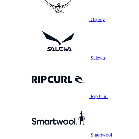
Osprey
Salewa
Rip Curl
Smartwool