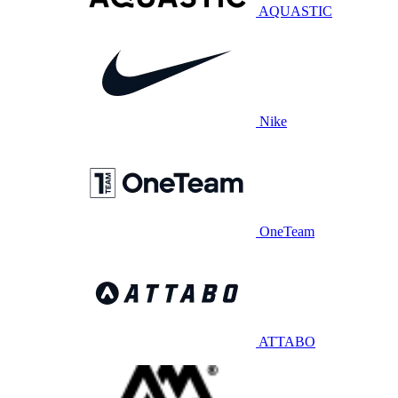
AQUASTIC
Nike
OneTeam
ATTABO