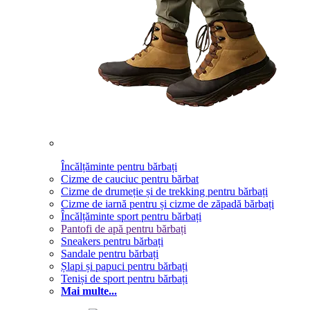
Încălțăminte pentru bărbați
Cizme de cauciuc pentru bărbat
Cizme de drumeție și de trekking pentru bărbați
Cizme de iarnă pentru și cizme de zăpadă bărbați
Încălțăminte sport pentru bărbați
Pantofi de apă pentru bărbați
Sneakers pentru bărbați
Sandale pentru bărbați
Șlapi și papuci pentru bărbați
Teniși de sport pentru bărbați
Mai multe...