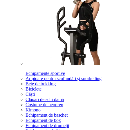
Echipamente sportive
Aripioare pentru scufundări și snorkelling
Bețe de trekking
Biciclete
Căști
Clăpari de schi damă
Costume de neopren
Kimono
Echipament de baschet
Echipament de box
Echipament de drumeții