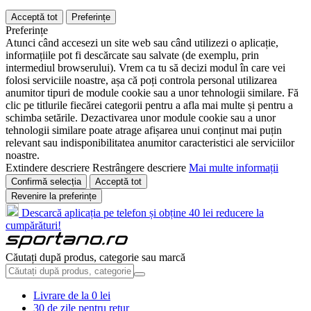
Acceptă tot
Preferințe
Preferințe
Atunci când accesezi un site web sau când utilizezi o aplicație,
informațiile pot fi descărcate sau salvate (de exemplu, prin
intermediul browserului). Vrem ca tu să decizi modul în care vei
folosi serviciile noastre, așa că poți controla personal utilizarea
anumitor tipuri de module cookie sau a unor tehnologii similare. Fă
clic pe titlurile fiecărei categorii pentru a afla mai multe și pentru a
schimba setările. Dezactivarea unor module cookie sau a unor
tehnologii similare poate atrage afișarea unui conținut mai puțin
relevant sau indisponibilitatea anumitor caracteristici ale serviciilor
noastre.
Extindere descriere
Restrângere descriere
Mai multe informații
Confirmă selecția
Acceptă tot
Revenire la preferințe
Descarcă aplicația pe telefon și obține 40 lei reducere la
cumpărături!
Căutați după produs, categorie sau marcă
Livrare de la 0 lei
30 de zile pentru retur