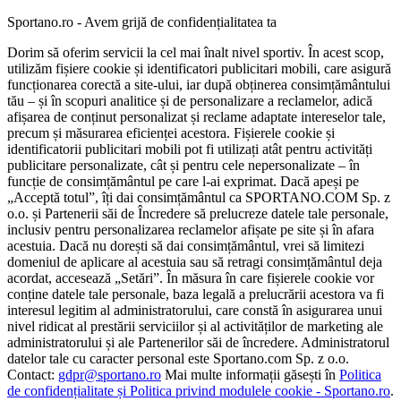
Sportano.ro - Avem grijă de confidențialitatea ta
Dorim să oferim servicii la cel mai înalt nivel sportiv. În acest scop,
utilizăm fișiere cookie și identificatori publicitari mobili, care asigură
funcționarea corectă a site-ului, iar după obținerea consimțământului
tău – și în scopuri analitice și de personalizare a reclamelor, adică
afișarea de conținut personalizat și reclame adaptate intereselor tale,
precum și măsurarea eficienței acestora. Fișierele cookie și
identificatorii publicitari mobili pot fi utilizați atât pentru activități
publicitare personalizate, cât și pentru cele nepersonalizate – în
funcție de consimțământul pe care l-ai exprimat. Dacă apeși pe
„Acceptă totul”, îți dai consimțământul ca SPORTANO.COM Sp. z
o.o. și Partenerii săi de Încredere să prelucreze datele tale personale,
inclusiv pentru personalizarea reclamelor afișate pe site și în afara
acestuia. Dacă nu dorești să dai consimțământul, vrei să limitezi
domeniul de aplicare al acestuia sau să retragi consimțământul deja
acordat, accesează „Setări”. În măsura în care fișierele cookie vor
conține datele tale personale, baza legală a prelucrării acestora va fi
interesul legitim al administratorului, care constă în asigurarea unui
nivel ridicat al prestării serviciilor și al activităților de marketing ale
administratorului și ale Partenerilor săi de încredere. Administratorul
datelor tale cu caracter personal este Sportano.com Sp. z o.o.
Contact:
gdpr@sportano.ro
Mai multe informații găsești în
Politica
de confidențialitate și Politica privind modulele cookie - Sportano.ro
.