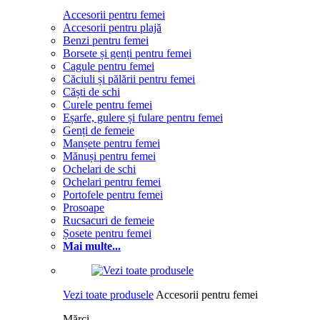
Accesorii pentru femei
Accesorii pentru plajă
Benzi pentru femei
Borsete și genți pentru femei
Cagule pentru femei
Căciuli și pălării pentru femei
Căști de schi
Curele pentru femei
Eșarfe, gulere și fulare pentru femei
Genți de femeie
Manșete pentru femei
Mănuși pentru femei
Ochelari de schi
Ochelari pentru femei
Portofele pentru femei
Prosoape
Rucsacuri de femeie
Șosete pentru femei
Mai multe...
Vezi toate produsele
Accesorii pentru femei
Mărci