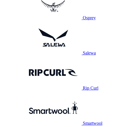
Osprey
Salewa
Rip Curl
Smartwool