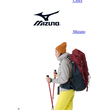
Crocs
Mizuno