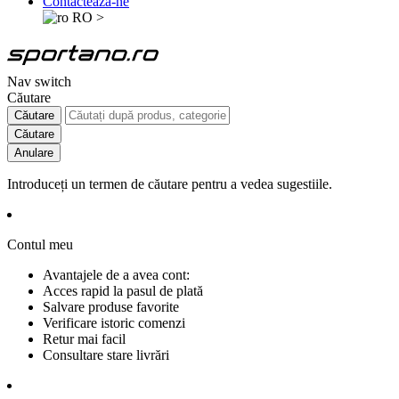
Contactează-ne
RO
>
Nav switch
Căutare
Căutare
Căutare
Anulare
Introduceți un termen de căutare pentru a vedea sugestiile.
Contul meu
Avantajele de a avea cont:
Acces rapid la pasul de plată
Salvare produse favorite
Verificare istoric comenzi
Retur mai facil
Consultare stare livrări