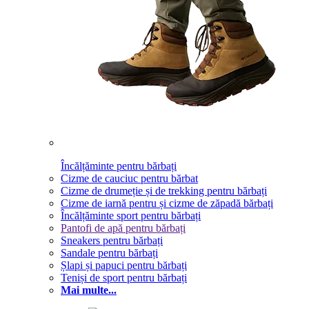
Încălțăminte pentru bărbați
Cizme de cauciuc pentru bărbat
Cizme de drumeție și de trekking pentru bărbați
Cizme de iarnă pentru și cizme de zăpadă bărbați
Încălțăminte sport pentru bărbați
Pantofi de apă pentru bărbați
Sneakers pentru bărbați
Sandale pentru bărbați
Șlapi și papuci pentru bărbați
Teniși de sport pentru bărbați
Mai multe...