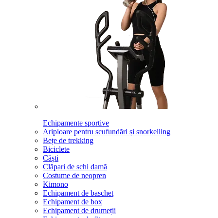
Echipamente sportive
Aripioare pentru scufundări și snorkelling
Bețe de trekking
Biciclete
Căști
Clăpari de schi damă
Costume de neopren
Kimono
Echipament de baschet
Echipament de box
Echipament de drumeții