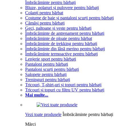
Îmbrăcăminte pentru bărbați
Bluze, polaruri și pulovere pentru bărbați
Colanți pentru bărbat
Costume de baie și pantaloni scurți pentru bărbați
Cămăși pentru bărbați
Geci, paltoane și veste pentru bărbați
Îmbrăcăminte de antrenament pentru bărbați
Îmbrăcăminte de ploaie pentru bărbat
Îmbrăcăminte de trekking pentru bărbați
Îmbrăcăminte din lână merino pentru bărbați
Îmbrăcăminte termoactive pentru bărbați
Lenjerie sport pentru bărbați
Pantaloni pentru bărbați
Pantaloni scurți pentru bărbați
Salopete pentru bărbați
Treninguri pentru bărbați
Tricouri, T-shirt-uri și topuri pentru bărbați
Tricouri și topuri cu filtru UV pentru bărbați
Mai multe...
Vezi toate produsele
Îmbrăcăminte pentru bărbați
Mărci