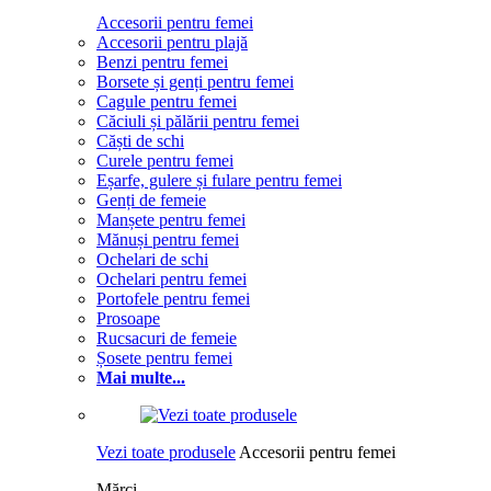
Accesorii pentru femei
Accesorii pentru plajă
Benzi pentru femei
Borsete și genți pentru femei
Cagule pentru femei
Căciuli și pălării pentru femei
Căști de schi
Curele pentru femei
Eșarfe, gulere și fulare pentru femei
Genți de femeie
Manșete pentru femei
Mănuși pentru femei
Ochelari de schi
Ochelari pentru femei
Portofele pentru femei
Prosoape
Rucsacuri de femeie
Șosete pentru femei
Mai multe...
Vezi toate produsele
Accesorii pentru femei
Mărci