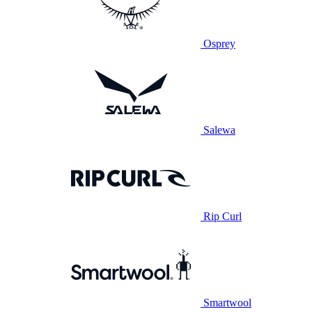
Osprey
Salewa
Rip Curl
Smartwool