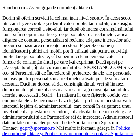
Sportano.ro - Avem grijă de confidențialitatea ta
Dorim să oferim servicii la cel mai înalt nivel sportiv. În acest scop,
utilizăm fișiere cookie și identificatori publicitari mobili, care asigură
funcționarea corectă a site-ului, iar după obținerea consimțământului
tău – și în scopuri analitice și de personalizare a reclamelor, adică
afișarea de conținut personalizat și reclame adaptate intereselor tale,
precum și măsurarea eficienței acestora. Fișierele cookie și
identificatorii publicitari mobili pot fi utilizați atât pentru activități
publicitare personalizate, cât și pentru cele nepersonalizate – în
funcție de consimțământul pe care l-ai exprimat. Dacă apeși pe
„Acceptă totul”, îți dai consimțământul ca SPORTANO.COM Sp. z
o.o. și Partenerii săi de Încredere să prelucreze datele tale personale,
inclusiv pentru personalizarea reclamelor afișate pe site și în afara
acestuia. Dacă nu dorești să dai consimțământul, vrei să limitezi
domeniul de aplicare al acestuia sau să retragi consimțământul deja
acordat, accesează „Setări”. În măsura în care fișierele cookie vor
conține datele tale personale, baza legală a prelucrării acestora va fi
interesul legitim al administratorului, care constă în asigurarea unui
nivel ridicat al prestării serviciilor și al activităților de marketing ale
administratorului și ale Partenerilor săi de încredere. Administratorul
datelor tale cu caracter personal este Sportano.com Sp. z o.o.
Contact:
gdpr@sportano.ro
Mai multe informații găsești în
Politica
de confidențialitate și Politica privind modulele cookie - Sportano.ro
.