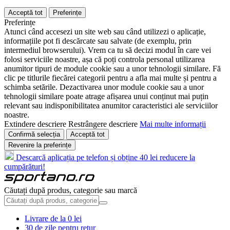
Acceptă tot
Preferințe
Preferințe
Atunci când accesezi un site web sau când utilizezi o aplicație,
informațiile pot fi descărcate sau salvate (de exemplu, prin
intermediul browserului). Vrem ca tu să decizi modul în care vei
folosi serviciile noastre, așa că poți controla personal utilizarea
anumitor tipuri de module cookie sau a unor tehnologii similare. Fă
clic pe titlurile fiecărei categorii pentru a afla mai multe și pentru a
schimba setările. Dezactivarea unor module cookie sau a unor
tehnologii similare poate atrage afișarea unui conținut mai puțin
relevant sau indisponibilitatea anumitor caracteristici ale serviciilor
noastre.
Extindere descriere
Restrângere descriere
Mai multe informații
Confirmă selecția
Acceptă tot
Revenire la preferințe
Descarcă aplicația pe telefon și obține 40 lei reducere la
cumpărături!
Căutați după produs, categorie sau marcă
Livrare de la 0 lei
30 de zile pentru retur