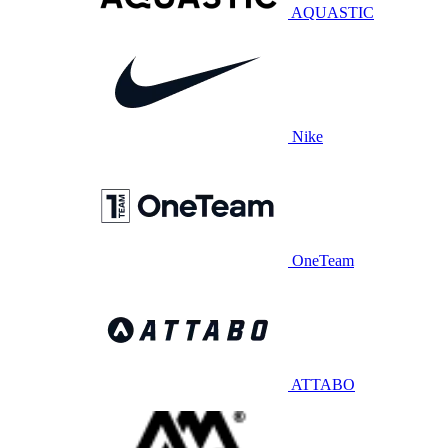
AQUASTIC
Nike
OneTeam
ATTABO