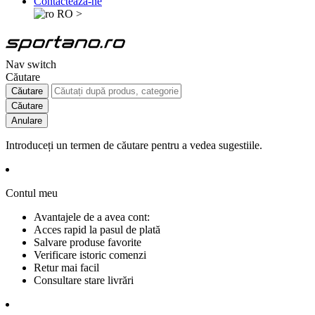
Contactează-ne
RO
>
Nav switch
Căutare
Căutare
Căutare
Anulare
Introduceți un termen de căutare pentru a vedea sugestiile.
Contul meu
Avantajele de a avea cont:
Acces rapid la pasul de plată
Salvare produse favorite
Verificare istoric comenzi
Retur mai facil
Consultare stare livrări