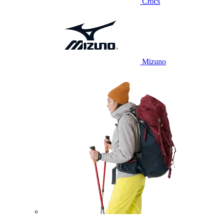
Crocs
Mizuno