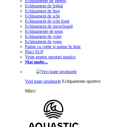
Echipamente de fitness
Echipament de fotbal
Echipament de înot
Echipament de schi
Echipament de schi fond
Echipament de snowboard
Echipamente de tenis
Echipament de volei
Echipament de yoga
Patine cu rotile și patine în linie
Placi SUP
Veste pentru sporturi nautice
Mai multe...
Vezi toate produsele
Echipamente sportive
Mărci