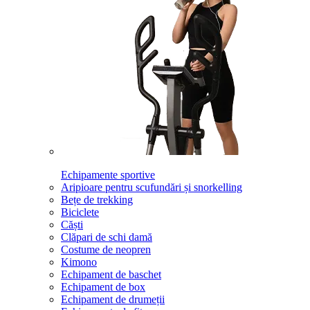
Echipamente sportive
Aripioare pentru scufundări și snorkelling
Bețe de trekking
Biciclete
Căști
Clăpari de schi damă
Costume de neopren
Kimono
Echipament de baschet
Echipament de box
Echipament de drumeții