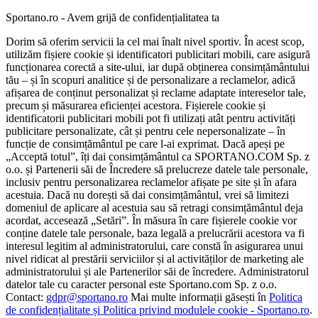
Sportano.ro - Avem grijă de confidențialitatea ta
Dorim să oferim servicii la cel mai înalt nivel sportiv. În acest scop,
utilizăm fișiere cookie și identificatori publicitari mobili, care asigură
funcționarea corectă a site-ului, iar după obținerea consimțământului
tău – și în scopuri analitice și de personalizare a reclamelor, adică
afișarea de conținut personalizat și reclame adaptate intereselor tale,
precum și măsurarea eficienței acestora. Fișierele cookie și
identificatorii publicitari mobili pot fi utilizați atât pentru activități
publicitare personalizate, cât și pentru cele nepersonalizate – în
funcție de consimțământul pe care l-ai exprimat. Dacă apeși pe
„Acceptă totul”, îți dai consimțământul ca SPORTANO.COM Sp. z
o.o. și Partenerii săi de Încredere să prelucreze datele tale personale,
inclusiv pentru personalizarea reclamelor afișate pe site și în afara
acestuia. Dacă nu dorești să dai consimțământul, vrei să limitezi
domeniul de aplicare al acestuia sau să retragi consimțământul deja
acordat, accesează „Setări”. În măsura în care fișierele cookie vor
conține datele tale personale, baza legală a prelucrării acestora va fi
interesul legitim al administratorului, care constă în asigurarea unui
nivel ridicat al prestării serviciilor și al activităților de marketing ale
administratorului și ale Partenerilor săi de încredere. Administratorul
datelor tale cu caracter personal este Sportano.com Sp. z o.o.
Contact:
gdpr@sportano.ro
Mai multe informații găsești în
Politica
de confidențialitate și Politica privind modulele cookie - Sportano.ro
.