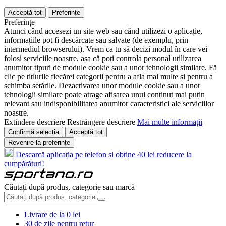
Acceptă tot
Preferințe
Preferințe
Atunci când accesezi un site web sau când utilizezi o aplicație,
informațiile pot fi descărcate sau salvate (de exemplu, prin
intermediul browserului). Vrem ca tu să decizi modul în care vei
folosi serviciile noastre, așa că poți controla personal utilizarea
anumitor tipuri de module cookie sau a unor tehnologii similare. Fă
clic pe titlurile fiecărei categorii pentru a afla mai multe și pentru a
schimba setările. Dezactivarea unor module cookie sau a unor
tehnologii similare poate atrage afișarea unui conținut mai puțin
relevant sau indisponibilitatea anumitor caracteristici ale serviciilor
noastre.
Extindere descriere
Restrângere descriere
Mai multe informații
Confirmă selecția
Acceptă tot
Revenire la preferințe
Descarcă aplicația pe telefon și obține 40 lei reducere la
cumpărături!
Căutați după produs, categorie sau marcă
Livrare de la 0 lei
30 de zile pentru retur