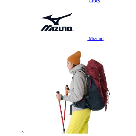
Crocs
Mizuno