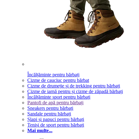
Încălțăminte pentru bărbați
Cizme de cauciuc pentru bărbat
Cizme de drumeție și de trekking pentru bărbați
Cizme de iarnă pentru și cizme de zăpadă bărbați
Încălțăminte sport pentru bărbați
Pantofi de apă pentru bărbați
Sneakers pentru bărbați
Sandale pentru bărbați
Șlapi și papuci pentru bărbați
Teniși de sport pentru bărbați
Mai multe...