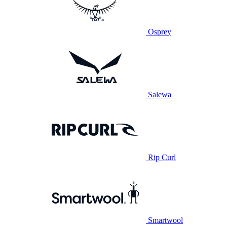
Osprey
Salewa
Rip Curl
Smartwool