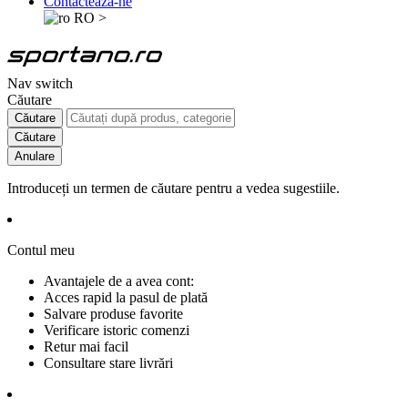
Contactează-ne
RO
>
Nav switch
Căutare
Căutare
Căutare
Anulare
Introduceți un termen de căutare pentru a vedea sugestiile.
Contul meu
Avantajele de a avea cont:
Acces rapid la pasul de plată
Salvare produse favorite
Verificare istoric comenzi
Retur mai facil
Consultare stare livrări