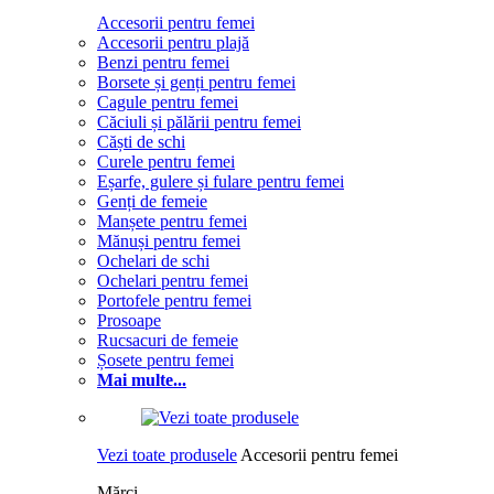
Accesorii pentru femei
Accesorii pentru plajă
Benzi pentru femei
Borsete și genți pentru femei
Cagule pentru femei
Căciuli și pălării pentru femei
Căști de schi
Curele pentru femei
Eșarfe, gulere și fulare pentru femei
Genți de femeie
Manșete pentru femei
Mănuși pentru femei
Ochelari de schi
Ochelari pentru femei
Portofele pentru femei
Prosoape
Rucsacuri de femeie
Șosete pentru femei
Mai multe...
Vezi toate produsele
Accesorii pentru femei
Mărci