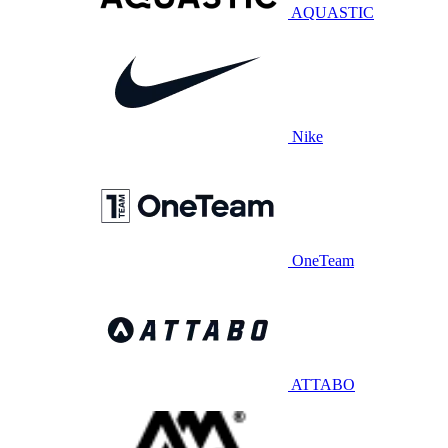
AQUASTIC
Nike
OneTeam
ATTABO