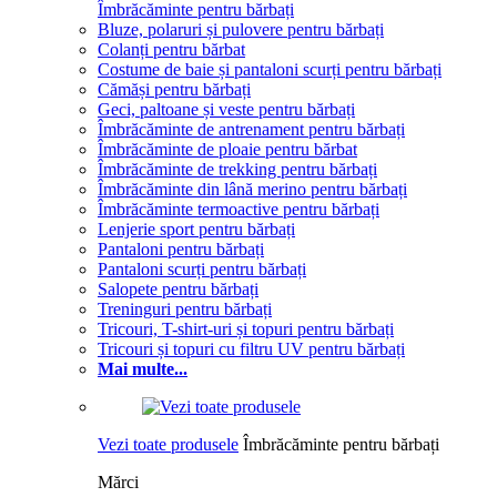
Îmbrăcăminte pentru bărbați
Bluze, polaruri și pulovere pentru bărbați
Colanți pentru bărbat
Costume de baie și pantaloni scurți pentru bărbați
Cămăși pentru bărbați
Geci, paltoane și veste pentru bărbați
Îmbrăcăminte de antrenament pentru bărbați
Îmbrăcăminte de ploaie pentru bărbat
Îmbrăcăminte de trekking pentru bărbați
Îmbrăcăminte din lână merino pentru bărbați
Îmbrăcăminte termoactive pentru bărbați
Lenjerie sport pentru bărbați
Pantaloni pentru bărbați
Pantaloni scurți pentru bărbați
Salopete pentru bărbați
Treninguri pentru bărbați
Tricouri, T-shirt-uri și topuri pentru bărbați
Tricouri și topuri cu filtru UV pentru bărbați
Mai multe...
Vezi toate produsele
Îmbrăcăminte pentru bărbați
Mărci