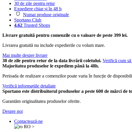
30 de zile pentru retur
Expediere chiar și în 48 h
Numai produse originale
Sportano Club
4.62
Trusted Shops
Livrare gratuită pentru comenzile cu o valoare de peste 399 lei.
Livrarea gratuită nu include expedierile cu volum mare.
Mai multe despre livrare
30 de zile pentru retur de la data livrării coletului.
Verifică cum să 
Majoritatea produselor le expediem până la 48h.
Perioada de realizare a comenzilor poate varia în funcție de disponibili
Verifică informațiile detaliate
Sportano este distribuitorul produselor a peste 600 de mărci de t
Garantăm originalitatea produselor oferite.
Despre noi
Contactează-ne
RO
>