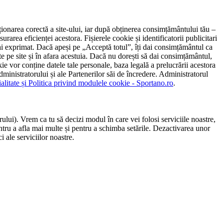
ncționarea corectă a site-ului, iar după obținerea consimțământului tău –
rarea eficienței acestora. Fișierele cookie și identificatorii publicitari
 l-ai exprimat. Dacă apeși pe „Acceptă totul”, îți dai consimțământul ca
 pe site și în afara acestuia. Dacă nu dorești să dai consimțământul,
ie vor conține datele tale personale, baza legală a prelucrării acestora
 administratorului și ale Partenerilor săi de încredere. Administratorul
ialitate și Politica privind modulele cookie - Sportano.ro
.
ului). Vrem ca tu să decizi modul în care vei folosi serviciile noastre,
entru a afla mai multe și pentru a schimba setările. Dezactivarea unor
 ale serviciilor noastre.