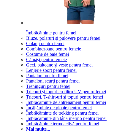
Îmbrăcăminte pentru femei
Bluze, polaruri și pulovere pentru femei
Colanți pentru femei
Combinezoane pentru femeie
Costume de baie femei
Cămăși pentru femeie
Geci, paltoane și veste pentru femei
Lenjerie sport pentru femei
Pantaloni pentru femei
Pantaloni scurți pentru femei
Treninguri pentru femei
Tricouri și topuri cu filtru UV pentru femei
Tricouri, T-shirt-uri și topuri pentru femei
Îmbrăcăminte de antrenament pentru femei
Încălțăminte de ploaie pentru femei
Îmbrăcăminte de trekking pentru femei
Îmbrăcăminte din lână merino pentru femei
Îmbrăcăminte termoactivă pentru femei
Mai multe...