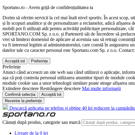
Sportano.ro - Avem grijă de confidențialitatea ta
Dorim să oferim servicii la cel mai înalt nivel sportiv. În acest scop, u
și în scopuri analitice și de personalizare a reclamelor, adică afișarea d
mobili pot fi utilizați atât pentru activități publicitare personalizate,
SPORTANO.COM Sp. z o.o. și Partenerii săi de Încredere să prelucreze d
vrei să limitezi domeniul de aplicare al acestuia sau să retragi consimț
va fi interesul legitim al administratorului, care constă în asigurarea unu
datelor tale cu caracter personal este Sportano.com Sp. z o.o. Contact
Acceptă tot
Preferințe
Preferințe
Atunci când accesezi un site web sau când utilizezi o aplicație, informa
așa că poți controla personal utilizarea anumitor tipuri de module cooki
module cookie sau a unor tehnologii similare poate atrage afișarea unui 
Extindere descriere
Restrângere descriere
Mai multe informații
Confirmă selecția
Acceptă tot
Revenire la preferințe
Descarcă aplicația pe telefon și obține 40 lei reducere la cumpărătu
Căutați după produs, categorie sau marcă
Livrare de la 0 lei