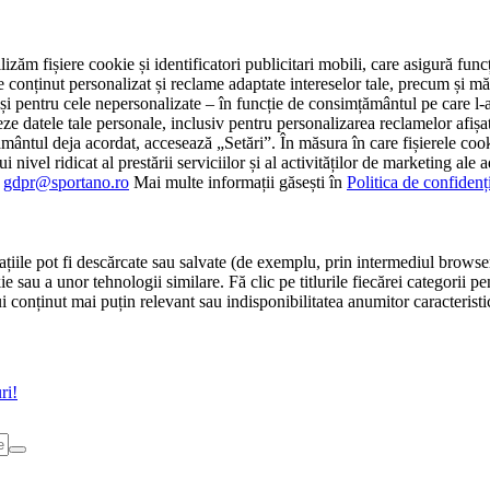
tilizăm fișiere cookie și identificatori publicitari mobili, care asigură fu
e conținut personalizat și reclame adaptate intereselor tale, precum și măsu
 cât și pentru cele nepersonalizate – în funcție de consimțământul pe care
atele tale personale, inclusiv pentru personalizarea reclamelor afișate
ământul deja acordat, accesează „Setări”. În măsura în care fișierele cook
i nivel ridicat al prestării serviciilor și al activităților de marketing ale
:
gdpr@sportano.ro
Mai multe informații găsești în
Politica de confidenț
țiile pot fi descărcate sau salvate (de exemplu, prin intermediul browser
e sau a unor tehnologii similare. Fă clic pe titlurile fiecărei categorii p
conținut mai puțin relevant sau indisponibilitatea anumitor caracteristici
ri!