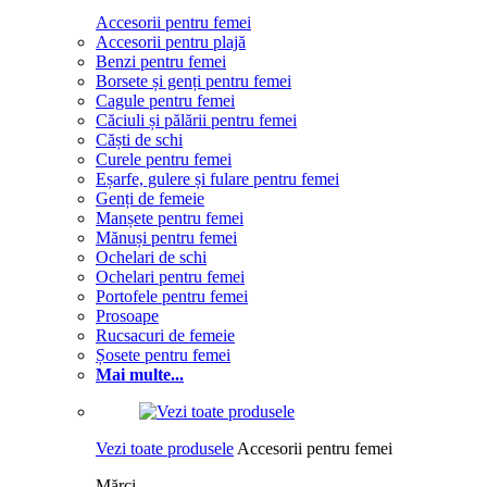
Accesorii pentru femei
Accesorii pentru plajă
Benzi pentru femei
Borsete și genți pentru femei
Cagule pentru femei
Căciuli și pălării pentru femei
Căști de schi
Curele pentru femei
Eșarfe, gulere și fulare pentru femei
Genți de femeie
Manșete pentru femei
Mănuși pentru femei
Ochelari de schi
Ochelari pentru femei
Portofele pentru femei
Prosoape
Rucsacuri de femeie
Șosete pentru femei
Mai multe...
Vezi toate produsele
Accesorii pentru femei
Mărci