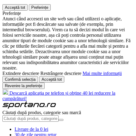
Acceptă tot
Preferințe
Preferințe
Atunci când accesezi un site web sau când utilizezi o aplicație,
informațiile pot fi descărcate sau salvate (de exemplu, prin
intermediul browserului). Vrem ca tu să decizi modul în care vei
folosi serviciile noastre, așa că poți controla personal utilizarea
anumitor tipuri de module cookie sau a unor tehnologii similare. Fă
clic pe titlurile fiecărei categorii pentru a afla mai multe și pentru a
schimba setările. Dezactivarea unor module cookie sau a unor
tehnologii similare poate atrage afișarea unui conținut mai puțin
relevant sau indisponibilitatea anumitor caracteristici ale serviciilor
noastre.
Extindere descriere
Restrângere descriere
Mai multe informații
Confirmă selecția
Acceptă tot
Revenire la preferințe
Descarcă aplicația pe telefon și obține 40 lei reducere la
cumpărături!
Căutați după produs, categorie sau marcă
Livrare de la 0 lei
30 de zile pentru retur