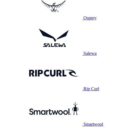
Osprey
Salewa
Rip Curl
Smartwool