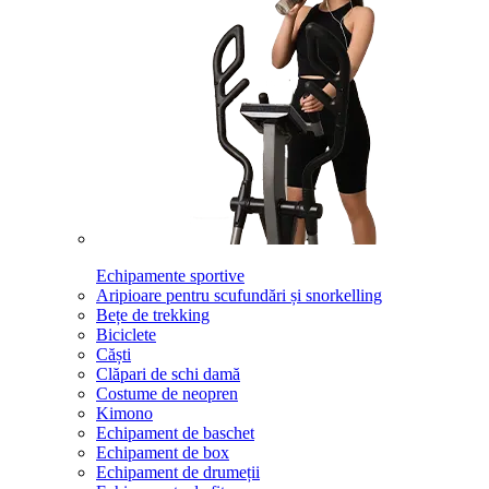
Echipamente sportive
Aripioare pentru scufundări și snorkelling
Bețe de trekking
Biciclete
Căști
Clăpari de schi damă
Costume de neopren
Kimono
Echipament de baschet
Echipament de box
Echipament de drumeții