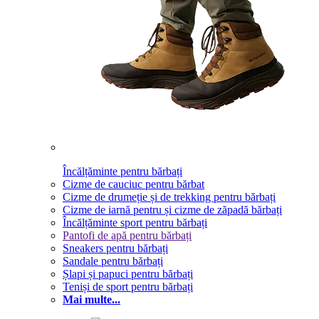
Încălțăminte pentru bărbați
Cizme de cauciuc pentru bărbat
Cizme de drumeție și de trekking pentru bărbați
Cizme de iarnă pentru și cizme de zăpadă bărbați
Încălțăminte sport pentru bărbați
Pantofi de apă pentru bărbați
Sneakers pentru bărbați
Sandale pentru bărbați
Șlapi și papuci pentru bărbați
Teniși de sport pentru bărbați
Mai multe...