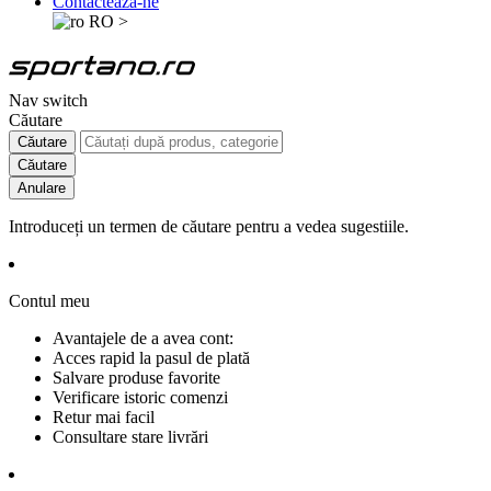
Contactează-ne
RO
>
Nav switch
Căutare
Căutare
Căutare
Anulare
Introduceți un termen de căutare pentru a vedea sugestiile.
Contul meu
Avantajele de a avea cont:
Acces rapid la pasul de plată
Salvare produse favorite
Verificare istoric comenzi
Retur mai facil
Consultare stare livrări