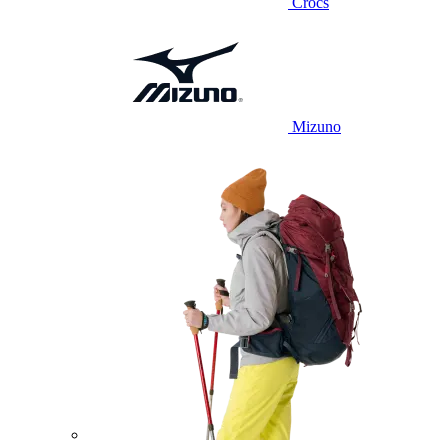
Crocs
Mizuno