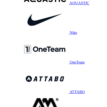
AQUASTIC
Nike
OneTeam
ATTABO