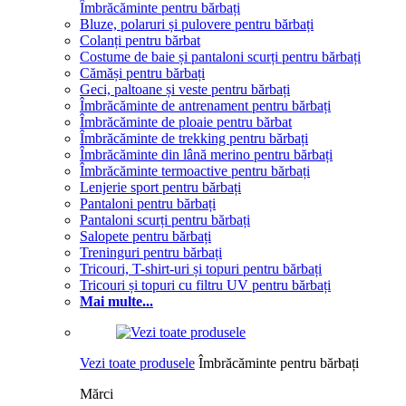
Îmbrăcăminte pentru bărbați
Bluze, polaruri și pulovere pentru bărbați
Colanți pentru bărbat
Costume de baie și pantaloni scurți pentru bărbați
Cămăși pentru bărbați
Geci, paltoane și veste pentru bărbați
Îmbrăcăminte de antrenament pentru bărbați
Îmbrăcăminte de ploaie pentru bărbat
Îmbrăcăminte de trekking pentru bărbați
Îmbrăcăminte din lână merino pentru bărbați
Îmbrăcăminte termoactive pentru bărbați
Lenjerie sport pentru bărbați
Pantaloni pentru bărbați
Pantaloni scurți pentru bărbați
Salopete pentru bărbați
Treninguri pentru bărbați
Tricouri, T-shirt-uri și topuri pentru bărbați
Tricouri și topuri cu filtru UV pentru bărbați
Mai multe...
Vezi toate produsele
Îmbrăcăminte pentru bărbați
Mărci