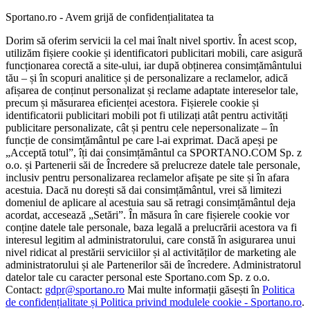
Sportano.ro - Avem grijă de confidențialitatea ta
Dorim să oferim servicii la cel mai înalt nivel sportiv. În acest scop,
utilizăm fișiere cookie și identificatori publicitari mobili, care asigură
funcționarea corectă a site-ului, iar după obținerea consimțământului
tău – și în scopuri analitice și de personalizare a reclamelor, adică
afișarea de conținut personalizat și reclame adaptate intereselor tale,
precum și măsurarea eficienței acestora. Fișierele cookie și
identificatorii publicitari mobili pot fi utilizați atât pentru activități
publicitare personalizate, cât și pentru cele nepersonalizate – în
funcție de consimțământul pe care l-ai exprimat. Dacă apeși pe
„Acceptă totul”, îți dai consimțământul ca SPORTANO.COM Sp. z
o.o. și Partenerii săi de Încredere să prelucreze datele tale personale,
inclusiv pentru personalizarea reclamelor afișate pe site și în afara
acestuia. Dacă nu dorești să dai consimțământul, vrei să limitezi
domeniul de aplicare al acestuia sau să retragi consimțământul deja
acordat, accesează „Setări”. În măsura în care fișierele cookie vor
conține datele tale personale, baza legală a prelucrării acestora va fi
interesul legitim al administratorului, care constă în asigurarea unui
nivel ridicat al prestării serviciilor și al activităților de marketing ale
administratorului și ale Partenerilor săi de încredere. Administratorul
datelor tale cu caracter personal este Sportano.com Sp. z o.o.
Contact:
gdpr@sportano.ro
Mai multe informații găsești în
Politica
de confidențialitate și Politica privind modulele cookie - Sportano.ro
.