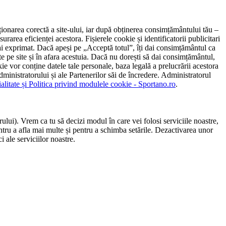
ncționarea corectă a site-ului, iar după obținerea consimțământului tău –
rarea eficienței acestora. Fișierele cookie și identificatorii publicitari
 l-ai exprimat. Dacă apeși pe „Acceptă totul”, îți dai consimțământul ca
 pe site și în afara acestuia. Dacă nu dorești să dai consimțământul,
ie vor conține datele tale personale, baza legală a prelucrării acestora
 administratorului și ale Partenerilor săi de încredere. Administratorul
ialitate și Politica privind modulele cookie - Sportano.ro
.
ului). Vrem ca tu să decizi modul în care vei folosi serviciile noastre,
entru a afla mai multe și pentru a schimba setările. Dezactivarea unor
 ale serviciilor noastre.