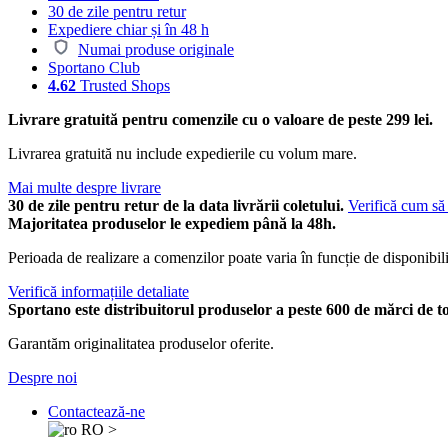
30 de zile pentru retur
Expediere chiar și în 48 h
Numai produse originale
Sportano Club
4.62
Trusted Shops
Livrare gratuită pentru comenzile cu o valoare de peste 299 lei.
Livrarea gratuită nu include expedierile cu volum mare.
Mai multe despre livrare
30 de zile pentru retur de la data livrării coletului.
Verifică cum să 
Majoritatea produselor le expediem până la 48h.
Perioada de realizare a comenzilor poate varia în funcție de disponibili
Verifică informațiile detaliate
Sportano este distribuitorul produselor a peste 600 de mărci de t
Garantăm originalitatea produselor oferite.
Despre noi
Contactează-ne
RO
>