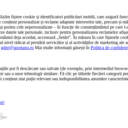
tilizăm fișiere cookie și identificatori publicitari mobili, care asigură fu
e conținut personalizat și reclame adaptate intereselor tale, precum și măsu
 cât și pentru cele nepersonalizate – în funcție de consimțământul pe care
atele tale personale, inclusiv pentru personalizarea reclamelor afișate
ământul deja acordat, accesează „Setări”. În măsura în care fișierele cook
i nivel ridicat al prestării serviciilor și al activităților de marketing ale
:
gdpr@sportano.ro
Mai multe informații găsești în
Politica de confidenț
țiile pot fi descărcate sau salvate (de exemplu, prin intermediul browser
e sau a unor tehnologii similare. Fă clic pe titlurile fiecărei categorii p
conținut mai puțin relevant sau indisponibilitatea anumitor caracteristici
ri!