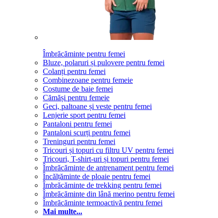
Îmbrăcăminte pentru femei
Bluze, polaruri și pulovere pentru femei
Colanți pentru femei
Combinezoane pentru femeie
Costume de baie femei
Cămăși pentru femeie
Geci, paltoane și veste pentru femei
Lenjerie sport pentru femei
Pantaloni pentru femei
Pantaloni scurți pentru femei
Treninguri pentru femei
Tricouri și topuri cu filtru UV pentru femei
Tricouri, T-shirt-uri și topuri pentru femei
Îmbrăcăminte de antrenament pentru femei
Încălțăminte de ploaie pentru femei
Îmbrăcăminte de trekking pentru femei
Îmbrăcăminte din lână merino pentru femei
Îmbrăcăminte termoactivă pentru femei
Mai multe...