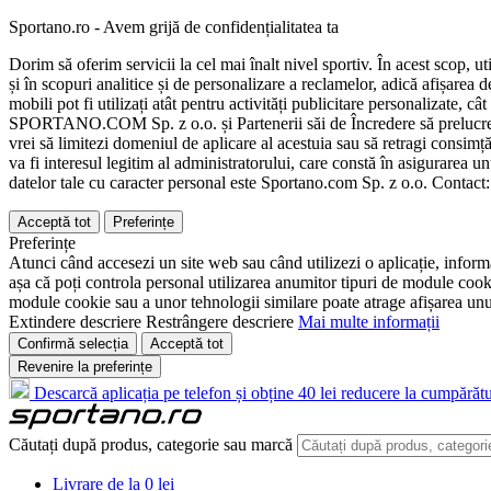
Sportano.ro - Avem grijă de confidențialitatea ta
Dorim să oferim servicii la cel mai înalt nivel sportiv. În acest scop, u
și în scopuri analitice și de personalizare a reclamelor, adică afișarea d
mobili pot fi utilizați atât pentru activități publicitare personalizate,
SPORTANO.COM Sp. z o.o. și Partenerii săi de Încredere să prelucreze d
vrei să limitezi domeniul de aplicare al acestuia sau să retragi consimț
va fi interesul legitim al administratorului, care constă în asigurarea unu
datelor tale cu caracter personal este Sportano.com Sp. z o.o. Contact
Acceptă tot
Preferințe
Preferințe
Atunci când accesezi un site web sau când utilizezi o aplicație, informa
așa că poți controla personal utilizarea anumitor tipuri de module cooki
module cookie sau a unor tehnologii similare poate atrage afișarea unui 
Extindere descriere
Restrângere descriere
Mai multe informații
Confirmă selecția
Acceptă tot
Revenire la preferințe
Descarcă aplicația pe telefon și obține 40 lei reducere la cumpărătu
Căutați după produs, categorie sau marcă
Livrare de la 0 lei