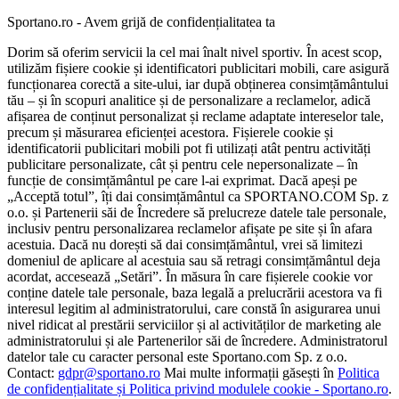
Sportano.ro - Avem grijă de confidențialitatea ta
Dorim să oferim servicii la cel mai înalt nivel sportiv. În acest scop,
utilizăm fișiere cookie și identificatori publicitari mobili, care asigură
funcționarea corectă a site-ului, iar după obținerea consimțământului
tău – și în scopuri analitice și de personalizare a reclamelor, adică
afișarea de conținut personalizat și reclame adaptate intereselor tale,
precum și măsurarea eficienței acestora. Fișierele cookie și
identificatorii publicitari mobili pot fi utilizați atât pentru activități
publicitare personalizate, cât și pentru cele nepersonalizate – în
funcție de consimțământul pe care l-ai exprimat. Dacă apeși pe
„Acceptă totul”, îți dai consimțământul ca SPORTANO.COM Sp. z
o.o. și Partenerii săi de Încredere să prelucreze datele tale personale,
inclusiv pentru personalizarea reclamelor afișate pe site și în afara
acestuia. Dacă nu dorești să dai consimțământul, vrei să limitezi
domeniul de aplicare al acestuia sau să retragi consimțământul deja
acordat, accesează „Setări”. În măsura în care fișierele cookie vor
conține datele tale personale, baza legală a prelucrării acestora va fi
interesul legitim al administratorului, care constă în asigurarea unui
nivel ridicat al prestării serviciilor și al activităților de marketing ale
administratorului și ale Partenerilor săi de încredere. Administratorul
datelor tale cu caracter personal este Sportano.com Sp. z o.o.
Contact:
gdpr@sportano.ro
Mai multe informații găsești în
Politica
de confidențialitate și Politica privind modulele cookie - Sportano.ro
.