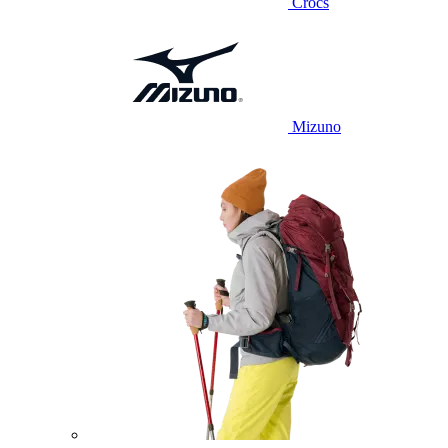
Crocs
Mizuno