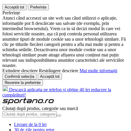
Acceptă tot
Preferințe
Preferințe
Atunci când accesezi un site web sau când utilizezi o aplicație,
informațiile pot fi descărcate sau salvate (de exemplu, prin
intermediul browserului). Vrem ca tu să decizi modul în care vei
folosi serviciile noastre, așa că poți controla personal utilizarea
anumitor tipuri de module cookie sau a unor tehnologii similare. Fă
clic pe titlurile fiecărei categorii pentru a afla mai multe și pentru a
schimba setările. Dezactivarea unor module cookie sau a unor
tehnologii similare poate atrage afișarea unui conținut mai puțin
relevant sau indisponibilitatea anumitor caracteristici ale serviciilor
noastre.
Extindere descriere
Restrângere descriere
Mai multe informații
Confirmă selecția
Acceptă tot
Revenire la preferințe
Descarcă aplicația pe telefon și obține 40 lei reducere la
cumpărături!
Căutați după produs, categorie sau marcă
Livrare de la 0 lei
30 de zile pentru retur