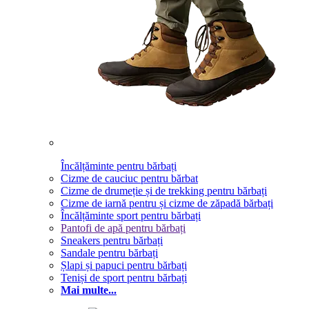
Încălțăminte pentru bărbați
Cizme de cauciuc pentru bărbat
Cizme de drumeție și de trekking pentru bărbați
Cizme de iarnă pentru și cizme de zăpadă bărbați
Încălțăminte sport pentru bărbați
Pantofi de apă pentru bărbați
Sneakers pentru bărbați
Sandale pentru bărbați
Șlapi și papuci pentru bărbați
Teniși de sport pentru bărbați
Mai multe...