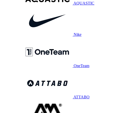
AQUASTIC
Nike
OneTeam
ATTABO