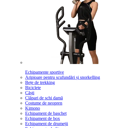
Echipamente sportive
Aripioare pentru scufundări și snorkelling
Bețe de trekking
Biciclete
Căști
Clăpari de schi damă
Costume de neopren
Kimono
Echipament de baschet
Echipament de box
Echipament de drumeții