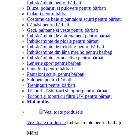
Îmbrăcăminte pentru bărbați
Bluze, polaruri și pulovere pentru bărbați
Colanți pentru bărbat
Costume de baie și pantaloni scurți pentru bărbați
Cămăși pentru bărbați
Geci, paltoane și veste pentru bărbați
Îmbrăcăminte de antrenament pentru bărbați
Îmbrăcăminte de ploaie pentru bărbat
Îmbrăcăminte de trekking pentru bărbați
Îmbrăcăminte din lână merino pentru bărbați
Îmbrăcăminte termoactive pentru bărbați
Lenjerie sport pentru bărbați
Pantaloni pentru bărbați
Pantaloni scurți pentru bărbați
Salopete pentru bărbați
Treninguri pentru bărbați
Tricouri, T-shirt-uri și topuri pentru bărbați
Tricouri și topuri cu filtru UV pentru bărbați
Mai multe...
Vezi toate produsele
Îmbrăcăminte pentru bărbați
Mărci