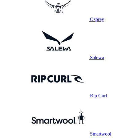
Osprey
Salewa
Rip Curl
Smartwool