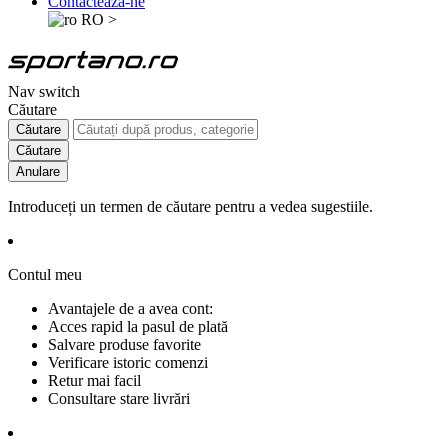
Contactează-ne
RO
>
Nav switch
Căutare
Căutare
Căutare
Anulare
Introduceți un termen de căutare pentru a vedea sugestiile.
Contul meu
Avantajele de a avea cont:
Acces rapid la pasul de plată
Salvare produse favorite
Verificare istoric comenzi
Retur mai facil
Consultare stare livrări