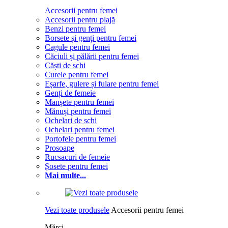
Accesorii pentru femei
Accesorii pentru plajă
Benzi pentru femei
Borsete și genți pentru femei
Cagule pentru femei
Căciuli și pălării pentru femei
Căști de schi
Curele pentru femei
Eșarfe, gulere și fulare pentru femei
Genți de femeie
Manșete pentru femei
Mănuși pentru femei
Ochelari de schi
Ochelari pentru femei
Portofele pentru femei
Prosoape
Rucsacuri de femeie
Șosete pentru femei
Mai multe...
Vezi toate produsele
Accesorii pentru femei
Mărci