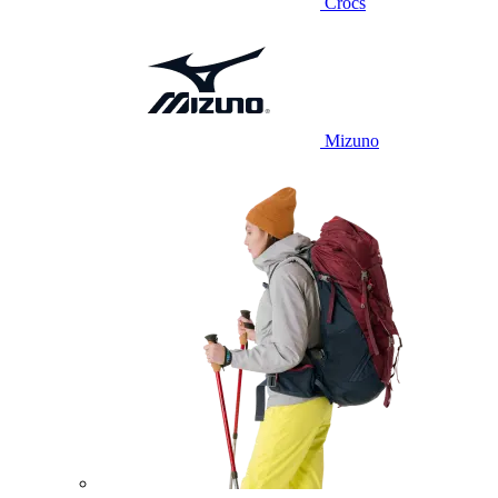
Crocs
Mizuno