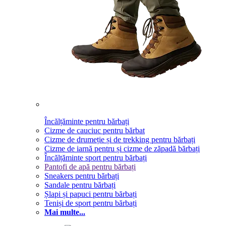
Încălțăminte pentru bărbați
Cizme de cauciuc pentru bărbat
Cizme de drumeție și de trekking pentru bărbați
Cizme de iarnă pentru și cizme de zăpadă bărbați
Încălțăminte sport pentru bărbați
Pantofi de apă pentru bărbați
Sneakers pentru bărbați
Sandale pentru bărbați
Șlapi și papuci pentru bărbați
Teniși de sport pentru bărbați
Mai multe...