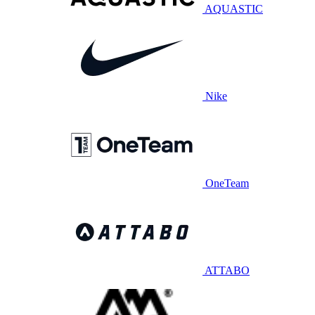
AQUASTIC
Nike
OneTeam
ATTABO