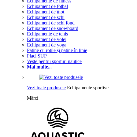
Echipamente de fitness
Echipament de fotbal
Echipament de înot
Echipament de schi
Echipament de schi fond
Echipament de snowboard
Echipamente de tenis
Echipament de volei
Echipament de yoga
Patine cu rotile și patine în linie
Placi SUP
Veste pentru sporturi nautice
Mai multe...
Vezi toate produsele
Echipamente sportive
Mărci