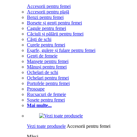
Accesorii pentru femei
Accesorii pentru plajă
Benzi pentru femei
Borsete și genți pentru femei
Cagule pentru femei
Căciuli și pălării pentru femei
Căști de schi
Curele pentru femei
Eșarfe, gulere și fulare pentru femei
Genți de femeie
Manșete pentru femei
Mănuși pentru femei
Ochelari de schi
Ochelari pentru femei
Portofele pentru femei
Prosoape
Rucsacuri de femeie
Șosete pentru femei
Mai multe...
Vezi toate produsele
Accesorii pentru femei
Mărci