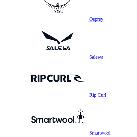
Osprey
Salewa
Rip Curl
Smartwool