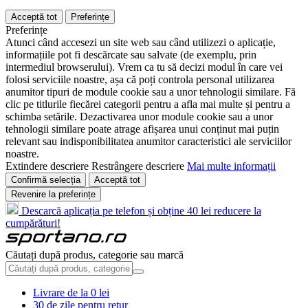
Acceptă tot
Preferințe
Preferințe
Atunci când accesezi un site web sau când utilizezi o aplicație,
informațiile pot fi descărcate sau salvate (de exemplu, prin
intermediul browserului). Vrem ca tu să decizi modul în care vei
folosi serviciile noastre, așa că poți controla personal utilizarea
anumitor tipuri de module cookie sau a unor tehnologii similare. Fă
clic pe titlurile fiecărei categorii pentru a afla mai multe și pentru a
schimba setările. Dezactivarea unor module cookie sau a unor
tehnologii similare poate atrage afișarea unui conținut mai puțin
relevant sau indisponibilitatea anumitor caracteristici ale serviciilor
noastre.
Extindere descriere
Restrângere descriere
Mai multe informații
Confirmă selecția
Acceptă tot
Revenire la preferințe
Descarcă aplicația pe telefon și obține 40 lei reducere la
cumpărături!
Căutați după produs, categorie sau marcă
Livrare de la 0 lei
30 de zile pentru retur