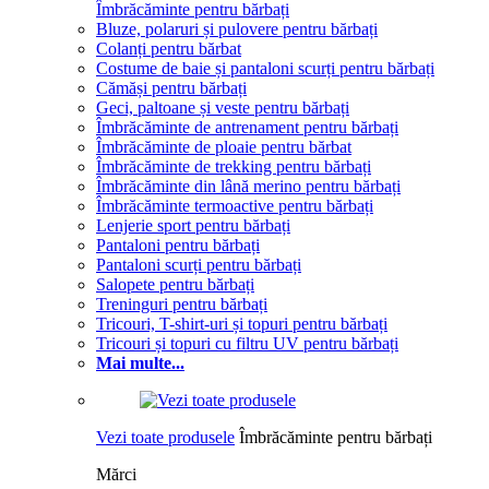
Îmbrăcăminte pentru bărbați
Bluze, polaruri și pulovere pentru bărbați
Colanți pentru bărbat
Costume de baie și pantaloni scurți pentru bărbați
Cămăși pentru bărbați
Geci, paltoane și veste pentru bărbați
Îmbrăcăminte de antrenament pentru bărbați
Îmbrăcăminte de ploaie pentru bărbat
Îmbrăcăminte de trekking pentru bărbați
Îmbrăcăminte din lână merino pentru bărbați
Îmbrăcăminte termoactive pentru bărbați
Lenjerie sport pentru bărbați
Pantaloni pentru bărbați
Pantaloni scurți pentru bărbați
Salopete pentru bărbați
Treninguri pentru bărbați
Tricouri, T-shirt-uri și topuri pentru bărbați
Tricouri și topuri cu filtru UV pentru bărbați
Mai multe...
Vezi toate produsele
Îmbrăcăminte pentru bărbați
Mărci