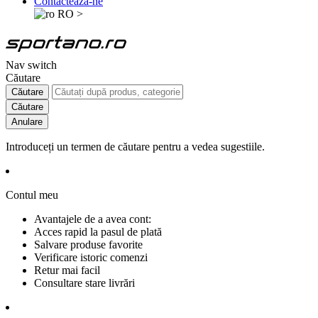
Contactează-ne
RO
>
Nav switch
Căutare
Căutare
Căutare
Anulare
Introduceți un termen de căutare pentru a vedea sugestiile.
Contul meu
Avantajele de a avea cont:
Acces rapid la pasul de plată
Salvare produse favorite
Verificare istoric comenzi
Retur mai facil
Consultare stare livrări