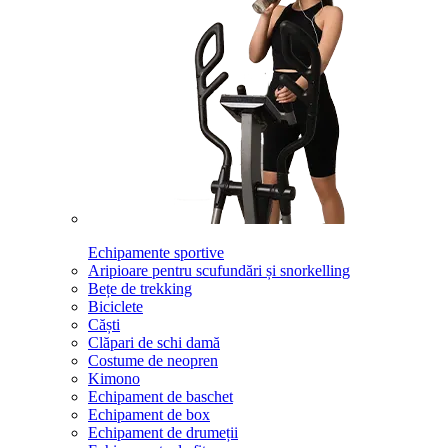
Echipamente sportive
Aripioare pentru scufundări și snorkelling
Bețe de trekking
Biciclete
Căști
Clăpari de schi damă
Costume de neopren
Kimono
Echipament de baschet
Echipament de box
Echipament de drumeții