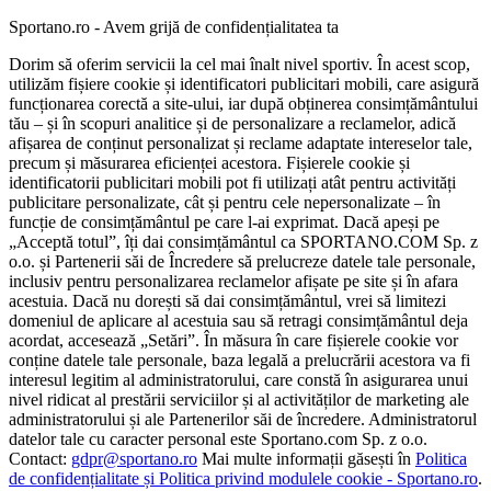
Sportano.ro - Avem grijă de confidențialitatea ta
Dorim să oferim servicii la cel mai înalt nivel sportiv. În acest scop,
utilizăm fișiere cookie și identificatori publicitari mobili, care asigură
funcționarea corectă a site-ului, iar după obținerea consimțământului
tău – și în scopuri analitice și de personalizare a reclamelor, adică
afișarea de conținut personalizat și reclame adaptate intereselor tale,
precum și măsurarea eficienței acestora. Fișierele cookie și
identificatorii publicitari mobili pot fi utilizați atât pentru activități
publicitare personalizate, cât și pentru cele nepersonalizate – în
funcție de consimțământul pe care l-ai exprimat. Dacă apeși pe
„Acceptă totul”, îți dai consimțământul ca SPORTANO.COM Sp. z
o.o. și Partenerii săi de Încredere să prelucreze datele tale personale,
inclusiv pentru personalizarea reclamelor afișate pe site și în afara
acestuia. Dacă nu dorești să dai consimțământul, vrei să limitezi
domeniul de aplicare al acestuia sau să retragi consimțământul deja
acordat, accesează „Setări”. În măsura în care fișierele cookie vor
conține datele tale personale, baza legală a prelucrării acestora va fi
interesul legitim al administratorului, care constă în asigurarea unui
nivel ridicat al prestării serviciilor și al activităților de marketing ale
administratorului și ale Partenerilor săi de încredere. Administratorul
datelor tale cu caracter personal este Sportano.com Sp. z o.o.
Contact:
gdpr@sportano.ro
Mai multe informații găsești în
Politica
de confidențialitate și Politica privind modulele cookie - Sportano.ro
.