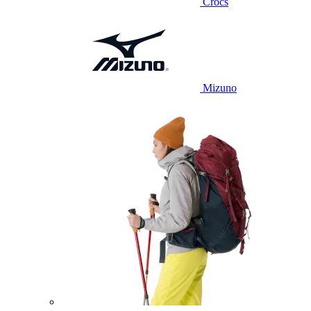
Crocs
Mizuno