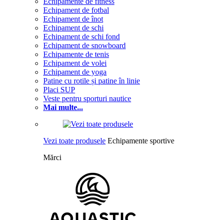
Echipamente de fitness
Echipament de fotbal
Echipament de înot
Echipament de schi
Echipament de schi fond
Echipament de snowboard
Echipamente de tenis
Echipament de volei
Echipament de yoga
Patine cu rotile și patine în linie
Placi SUP
Veste pentru sporturi nautice
Mai multe...
Vezi toate produsele
Echipamente sportive
Mărci