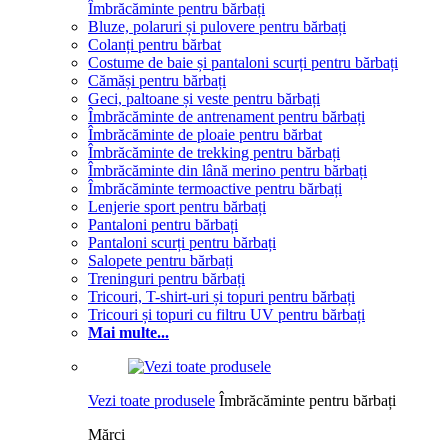
Îmbrăcăminte pentru bărbați
Bluze, polaruri și pulovere pentru bărbați
Colanți pentru bărbat
Costume de baie și pantaloni scurți pentru bărbați
Cămăși pentru bărbați
Geci, paltoane și veste pentru bărbați
Îmbrăcăminte de antrenament pentru bărbați
Îmbrăcăminte de ploaie pentru bărbat
Îmbrăcăminte de trekking pentru bărbați
Îmbrăcăminte din lână merino pentru bărbați
Îmbrăcăminte termoactive pentru bărbați
Lenjerie sport pentru bărbați
Pantaloni pentru bărbați
Pantaloni scurți pentru bărbați
Salopete pentru bărbați
Treninguri pentru bărbați
Tricouri, T-shirt-uri și topuri pentru bărbați
Tricouri și topuri cu filtru UV pentru bărbați
Mai multe...
Vezi toate produsele
Îmbrăcăminte pentru bărbați
Mărci