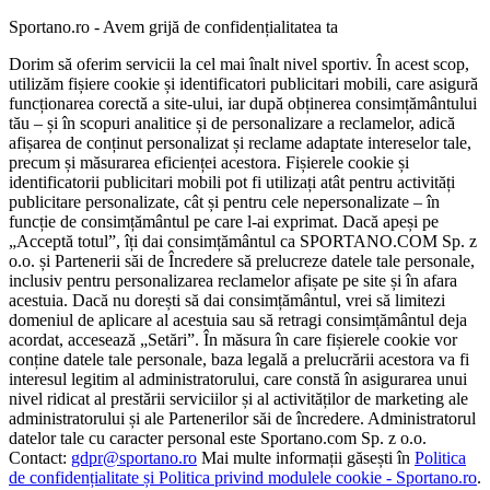
Sportano.ro - Avem grijă de confidențialitatea ta
Dorim să oferim servicii la cel mai înalt nivel sportiv. În acest scop,
utilizăm fișiere cookie și identificatori publicitari mobili, care asigură
funcționarea corectă a site-ului, iar după obținerea consimțământului
tău – și în scopuri analitice și de personalizare a reclamelor, adică
afișarea de conținut personalizat și reclame adaptate intereselor tale,
precum și măsurarea eficienței acestora. Fișierele cookie și
identificatorii publicitari mobili pot fi utilizați atât pentru activități
publicitare personalizate, cât și pentru cele nepersonalizate – în
funcție de consimțământul pe care l-ai exprimat. Dacă apeși pe
„Acceptă totul”, îți dai consimțământul ca SPORTANO.COM Sp. z
o.o. și Partenerii săi de Încredere să prelucreze datele tale personale,
inclusiv pentru personalizarea reclamelor afișate pe site și în afara
acestuia. Dacă nu dorești să dai consimțământul, vrei să limitezi
domeniul de aplicare al acestuia sau să retragi consimțământul deja
acordat, accesează „Setări”. În măsura în care fișierele cookie vor
conține datele tale personale, baza legală a prelucrării acestora va fi
interesul legitim al administratorului, care constă în asigurarea unui
nivel ridicat al prestării serviciilor și al activităților de marketing ale
administratorului și ale Partenerilor săi de încredere. Administratorul
datelor tale cu caracter personal este Sportano.com Sp. z o.o.
Contact:
gdpr@sportano.ro
Mai multe informații găsești în
Politica
de confidențialitate și Politica privind modulele cookie - Sportano.ro
.