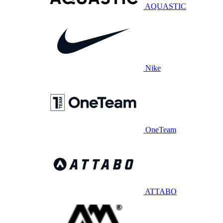
AQUASTIC
Nike
OneTeam
ATTABO