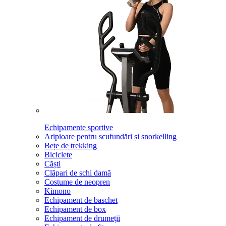
Echipamente sportive
Aripioare pentru scufundări și snorkelling
Bețe de trekking
Biciclete
Căști
Clăpari de schi damă
Costume de neopren
Kimono
Echipament de baschet
Echipament de box
Echipament de drumeții