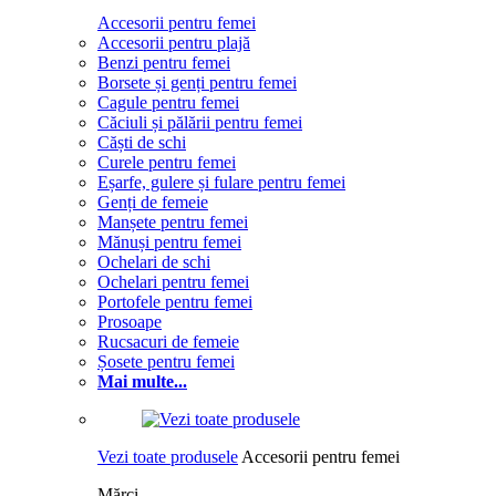
Accesorii pentru femei
Accesorii pentru plajă
Benzi pentru femei
Borsete și genți pentru femei
Cagule pentru femei
Căciuli și pălării pentru femei
Căști de schi
Curele pentru femei
Eșarfe, gulere și fulare pentru femei
Genți de femeie
Manșete pentru femei
Mănuși pentru femei
Ochelari de schi
Ochelari pentru femei
Portofele pentru femei
Prosoape
Rucsacuri de femeie
Șosete pentru femei
Mai multe...
Vezi toate produsele
Accesorii pentru femei
Mărci