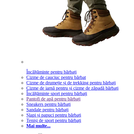
Încălțăminte pentru bărbați
Cizme de cauciuc pentru bărbat
Cizme de drumeție și de trekking pentru bărbați
Cizme de iarnă pentru și cizme de zăpadă bărbați
Încălțăminte sport pentru bărbați
Pantofi de apă pentru bărbați
Sneakers pentru bărbați
Sandale pentru bărbați
Șlapi și papuci pentru bărbați
Teniși de sport pentru bărbați
Mai multe...