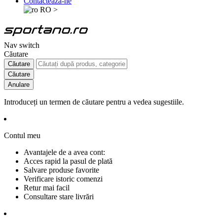
Contactează-ne
RO
>
Nav switch
Căutare
Căutare
Căutare
Anulare
Introduceți un termen de căutare pentru a vedea sugestiile.
Contul meu
Avantajele de a avea cont:
Acces rapid la pasul de plată
Salvare produse favorite
Verificare istoric comenzi
Retur mai facil
Consultare stare livrări