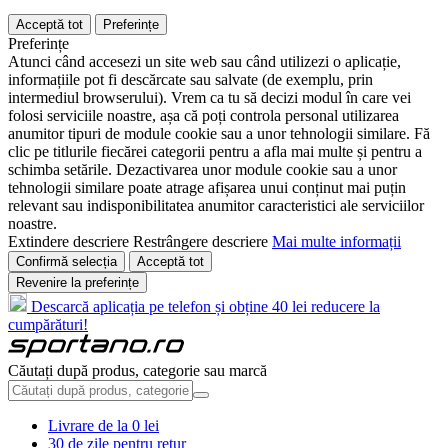
Acceptă tot
Preferințe
Preferințe
Atunci când accesezi un site web sau când utilizezi o aplicație,
informațiile pot fi descărcate sau salvate (de exemplu, prin
intermediul browserului). Vrem ca tu să decizi modul în care vei
folosi serviciile noastre, așa că poți controla personal utilizarea
anumitor tipuri de module cookie sau a unor tehnologii similare. Fă
clic pe titlurile fiecărei categorii pentru a afla mai multe și pentru a
schimba setările. Dezactivarea unor module cookie sau a unor
tehnologii similare poate atrage afișarea unui conținut mai puțin
relevant sau indisponibilitatea anumitor caracteristici ale serviciilor
noastre.
Extindere descriere
Restrângere descriere
Mai multe informații
Confirmă selecția
Acceptă tot
Revenire la preferințe
Descarcă aplicația pe telefon și obține 40 lei reducere la
cumpărături!
Căutați după produs, categorie sau marcă
Livrare de la 0 lei
30 de zile pentru retur