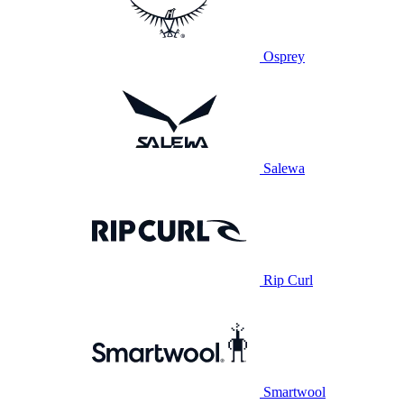
Osprey
Salewa
Rip Curl
Smartwool