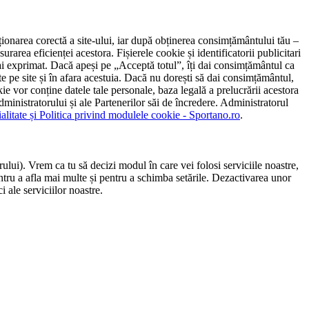
ncționarea corectă a site-ului, iar după obținerea consimțământului tău –
rarea eficienței acestora. Fișierele cookie și identificatorii publicitari
 l-ai exprimat. Dacă apeși pe „Acceptă totul”, îți dai consimțământul ca
 pe site și în afara acestuia. Dacă nu dorești să dai consimțământul,
ie vor conține datele tale personale, baza legală a prelucrării acestora
 administratorului și ale Partenerilor săi de încredere. Administratorul
ialitate și Politica privind modulele cookie - Sportano.ro
.
ului). Vrem ca tu să decizi modul în care vei folosi serviciile noastre,
entru a afla mai multe și pentru a schimba setările. Dezactivarea unor
 ale serviciilor noastre.