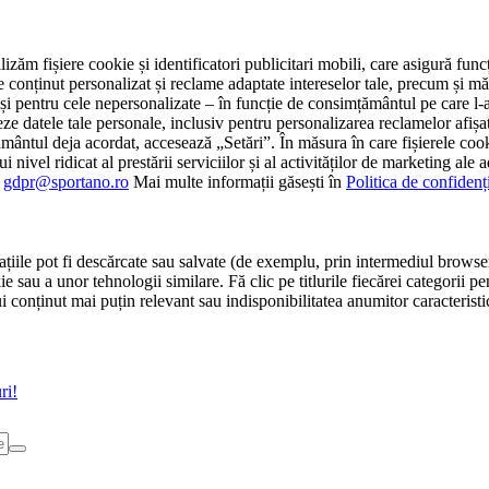
tilizăm fișiere cookie și identificatori publicitari mobili, care asigură fu
e conținut personalizat și reclame adaptate intereselor tale, precum și măsu
 cât și pentru cele nepersonalizate – în funcție de consimțământul pe care
atele tale personale, inclusiv pentru personalizarea reclamelor afișate
ământul deja acordat, accesează „Setări”. În măsura în care fișierele cook
i nivel ridicat al prestării serviciilor și al activităților de marketing ale
:
gdpr@sportano.ro
Mai multe informații găsești în
Politica de confidenț
țiile pot fi descărcate sau salvate (de exemplu, prin intermediul browser
e sau a unor tehnologii similare. Fă clic pe titlurile fiecărei categorii p
conținut mai puțin relevant sau indisponibilitatea anumitor caracteristici
ri!