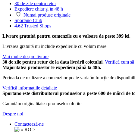
30 de zile pentru retur
Expediere chiar și în 48 h
Numai produse originale
Sportano Club
4.62
Trusted Shops
Livrare gratuită pentru comenzile cu o valoare de peste 399 lei.
Livrarea gratuită nu include expedierile cu volum mare.
Mai multe despre livrare
30 de zile pentru retur de la data livrării coletului.
Verifică cum să 
Majoritatea produselor le expediem până la 48h.
Perioada de realizare a comenzilor poate varia în funcție de disponibili
Verifică informațiile detaliate
Sportano este distribuitorul produselor a peste 600 de mărci de t
Garantăm originalitatea produselor oferite.
Despre noi
Contactează-ne
RO
>