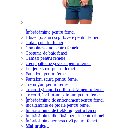
Îmbrăcăminte pentru femei
Bluze, polaruri și pulovere pentru femei
Colanți pentru femei
Combinezoane pentru femeie
Costume de baie femei
Cămăși pentru femeie
Geci, paltoane și veste pentru femei
Lenjerie sport pentru femei
Pantaloni pentru femei
Pantaloni scurți pentru femei
Treninguri pentru femei
Tricouri și topuri cu filtru UV pentru femei
Tricouri, T-shirt-uri și topuri pentru femei
Îmbrăcăminte de antrenament pentru femei
Încălțăminte de ploaie pentru femei
Îmbrăcăminte de trekking pentru femei
Îmbrăcăminte din lână merino pentru femei
Îmbrăcăminte termoactivă pentru femei
Mai multe...