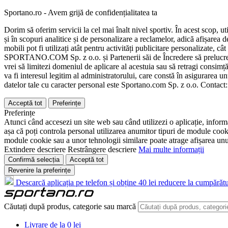
Sportano.ro - Avem grijă de confidențialitatea ta
Dorim să oferim servicii la cel mai înalt nivel sportiv. În acest scop, u
și în scopuri analitice și de personalizare a reclamelor, adică afișarea d
mobili pot fi utilizați atât pentru activități publicitare personalizate,
SPORTANO.COM Sp. z o.o. și Partenerii săi de Încredere să prelucreze d
vrei să limitezi domeniul de aplicare al acestuia sau să retragi consimț
va fi interesul legitim al administratorului, care constă în asigurarea unu
datelor tale cu caracter personal este Sportano.com Sp. z o.o. Contact
Acceptă tot
Preferințe
Preferințe
Atunci când accesezi un site web sau când utilizezi o aplicație, informa
așa că poți controla personal utilizarea anumitor tipuri de module cooki
module cookie sau a unor tehnologii similare poate atrage afișarea unui 
Extindere descriere
Restrângere descriere
Mai multe informații
Confirmă selecția
Acceptă tot
Revenire la preferințe
Descarcă aplicația pe telefon și obține 40 lei reducere la cumpărătu
Căutați după produs, categorie sau marcă
Livrare de la 0 lei