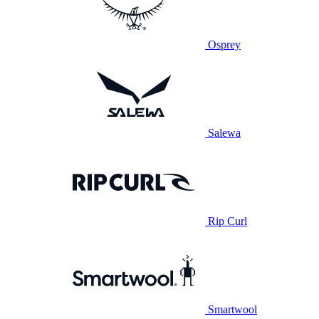
Osprey
Salewa
Rip Curl
Smartwool