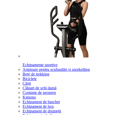
Echipamente sportive
Aripioare pentru scufundări și snorkelling
Bețe de trekking
Biciclete
Căști
Clăpari de schi damă
Costume de neopren
Kimono
Echipament de baschet
Echipament de box
Echipament de drumeții