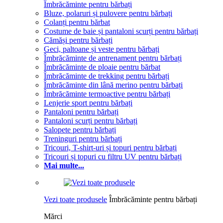
Îmbrăcăminte pentru bărbați
Bluze, polaruri și pulovere pentru bărbați
Colanți pentru bărbat
Costume de baie și pantaloni scurți pentru bărbați
Cămăși pentru bărbați
Geci, paltoane și veste pentru bărbați
Îmbrăcăminte de antrenament pentru bărbați
Îmbrăcăminte de ploaie pentru bărbat
Îmbrăcăminte de trekking pentru bărbați
Îmbrăcăminte din lână merino pentru bărbați
Îmbrăcăminte termoactive pentru bărbați
Lenjerie sport pentru bărbați
Pantaloni pentru bărbați
Pantaloni scurți pentru bărbați
Salopete pentru bărbați
Treninguri pentru bărbați
Tricouri, T-shirt-uri și topuri pentru bărbați
Tricouri și topuri cu filtru UV pentru bărbați
Mai multe...
Vezi toate produsele
Îmbrăcăminte pentru bărbați
Mărci