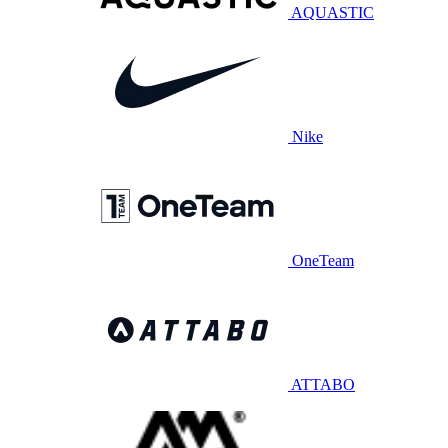
AQUASTIC
Nike
OneTeam
ATTABO