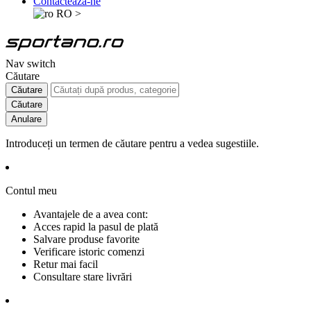
Contactează-ne
RO
>
Nav switch
Căutare
Căutare
Căutare
Anulare
Introduceți un termen de căutare pentru a vedea sugestiile.
Contul meu
Avantajele de a avea cont:
Acces rapid la pasul de plată
Salvare produse favorite
Verificare istoric comenzi
Retur mai facil
Consultare stare livrări