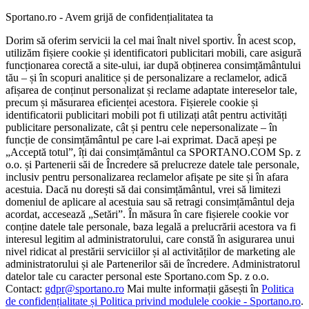
Sportano.ro - Avem grijă de confidențialitatea ta
Dorim să oferim servicii la cel mai înalt nivel sportiv. În acest scop,
utilizăm fișiere cookie și identificatori publicitari mobili, care asigură
funcționarea corectă a site-ului, iar după obținerea consimțământului
tău – și în scopuri analitice și de personalizare a reclamelor, adică
afișarea de conținut personalizat și reclame adaptate intereselor tale,
precum și măsurarea eficienței acestora. Fișierele cookie și
identificatorii publicitari mobili pot fi utilizați atât pentru activități
publicitare personalizate, cât și pentru cele nepersonalizate – în
funcție de consimțământul pe care l-ai exprimat. Dacă apeși pe
„Acceptă totul”, îți dai consimțământul ca SPORTANO.COM Sp. z
o.o. și Partenerii săi de Încredere să prelucreze datele tale personale,
inclusiv pentru personalizarea reclamelor afișate pe site și în afara
acestuia. Dacă nu dorești să dai consimțământul, vrei să limitezi
domeniul de aplicare al acestuia sau să retragi consimțământul deja
acordat, accesează „Setări”. În măsura în care fișierele cookie vor
conține datele tale personale, baza legală a prelucrării acestora va fi
interesul legitim al administratorului, care constă în asigurarea unui
nivel ridicat al prestării serviciilor și al activităților de marketing ale
administratorului și ale Partenerilor săi de încredere. Administratorul
datelor tale cu caracter personal este Sportano.com Sp. z o.o.
Contact:
gdpr@sportano.ro
Mai multe informații găsești în
Politica
de confidențialitate și Politica privind modulele cookie - Sportano.ro
.