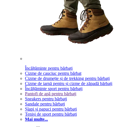
Încălțăminte pentru bărbați
Cizme de cauciuc pentru bărbat
Cizme de drumeție și de trekking pentru bărbați
Cizme de iarnă pentru și cizme de zăpadă bărbați
Încălțăminte sport pentru bărbați
Pantofi de apă pentru bărbați
Sneakers pentru bărbați
Sandale pentru bărbați
Șlapi și papuci pentru bărbați
Teniși de sport pentru bărbați
Mai multe...