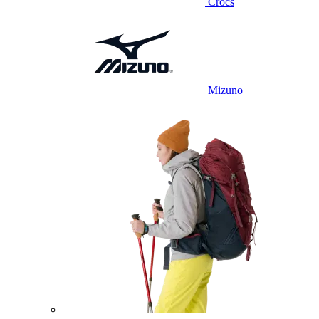
Crocs
Mizuno