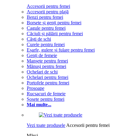
Accesorii pentru femei
Accesorii pentru plajă
Benzi pentru femei
Borsete și genți pentru femei
Cagule pentru femei
Căciuli și pălării pentru femei
Căști de schi
Curele pentru femei
Eșarfe, gulere și fulare pentru femei
Genți de femeie
Manșete pentru femei
Mănuși pentru femei
Ochelari de schi
Ochelari pentru femei
Portofele pentru femei
Prosoape
Rucsacuri de femeie
Șosete pentru femei
Mai multe...
Vezi toate produsele
Accesorii pentru femei
Mărci