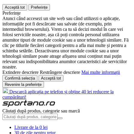
Acceptă tot
Preferințe
Preferințe
Atunci când accesezi un site web sau când utilizezi o aplicație,
informațiile pot fi descărcate sau salvate (de exemplu, prin
intermediul browserului). Vrem ca tu să decizi modul în care vei
folosi serviciile noastre, așa că poți controla personal utilizarea
anumitor tipuri de module cookie sau a unor tehnologii similare. Fă
clic pe titlurile fiecărei categorii pentru a afla mai multe și pentru a
schimba setările. Dezactivarea unor module cookie sau a unor
tehnologii similare poate atrage afișarea unui conținut mai puțin
relevant sau indisponibilitatea anumitor caracteristici ale serviciilor
noastre.
Extindere descriere
Restrângere descriere
Mai multe informații
Confirmă selecția
Acceptă tot
Revenire la preferințe
Descarcă aplicația pe telefon și obține 40 lei reducere la
cumpărături!
Căutați după produs, categorie sau marcă
Livrare de la 0 lei
30 de zile pentru retur