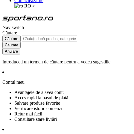
Contactează-ne
RO
>
Nav switch
Căutare
Căutare
Căutare
Anulare
Introduceți un termen de căutare pentru a vedea sugestiile.
Contul meu
Avantajele de a avea cont:
Acces rapid la pasul de plată
Salvare produse favorite
Verificare istoric comenzi
Retur mai facil
Consultare stare livrări