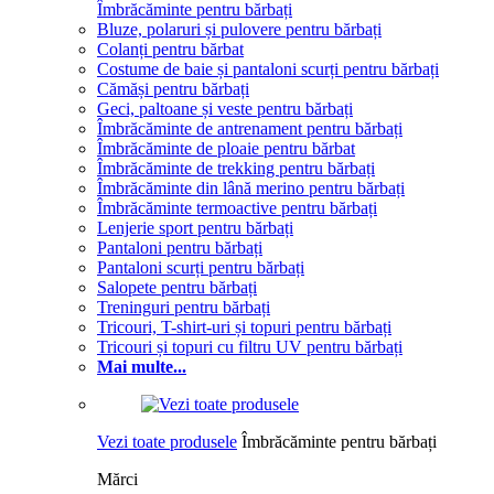
Îmbrăcăminte pentru bărbați
Bluze, polaruri și pulovere pentru bărbați
Colanți pentru bărbat
Costume de baie și pantaloni scurți pentru bărbați
Cămăși pentru bărbați
Geci, paltoane și veste pentru bărbați
Îmbrăcăminte de antrenament pentru bărbați
Îmbrăcăminte de ploaie pentru bărbat
Îmbrăcăminte de trekking pentru bărbați
Îmbrăcăminte din lână merino pentru bărbați
Îmbrăcăminte termoactive pentru bărbați
Lenjerie sport pentru bărbați
Pantaloni pentru bărbați
Pantaloni scurți pentru bărbați
Salopete pentru bărbați
Treninguri pentru bărbați
Tricouri, T-shirt-uri și topuri pentru bărbați
Tricouri și topuri cu filtru UV pentru bărbați
Mai multe...
Vezi toate produsele
Îmbrăcăminte pentru bărbați
Mărci