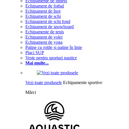
Echipamente de fitness
Echipament de fotbal
Echipament de înot
Echipament de schi
Echipament de schi fond
Echipament de snowboard
Echipamente de tenis
Echipament de volei
Echipament de yoga
Patine cu rotile și patine în linie
Placi SUP
Veste pentru sporturi nautice
Mai multe...
Vezi toate produsele
Echipamente sportive
Mărci