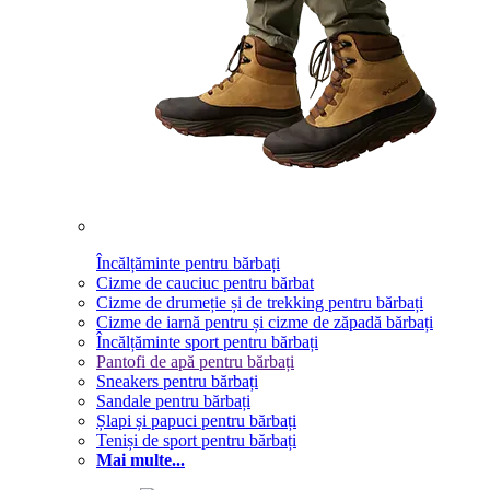
Încălțăminte pentru bărbați
Cizme de cauciuc pentru bărbat
Cizme de drumeție și de trekking pentru bărbați
Cizme de iarnă pentru și cizme de zăpadă bărbați
Încălțăminte sport pentru bărbați
Pantofi de apă pentru bărbați
Sneakers pentru bărbați
Sandale pentru bărbați
Șlapi și papuci pentru bărbați
Teniși de sport pentru bărbați
Mai multe...