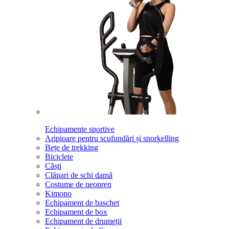
Echipamente sportive
Aripioare pentru scufundări și snorkelling
Bețe de trekking
Biciclete
Căști
Clăpari de schi damă
Costume de neopren
Kimono
Echipament de baschet
Echipament de box
Echipament de drumeții