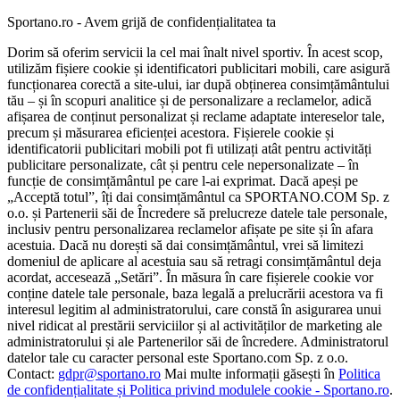
Sportano.ro - Avem grijă de confidențialitatea ta
Dorim să oferim servicii la cel mai înalt nivel sportiv. În acest scop,
utilizăm fișiere cookie și identificatori publicitari mobili, care asigură
funcționarea corectă a site-ului, iar după obținerea consimțământului
tău – și în scopuri analitice și de personalizare a reclamelor, adică
afișarea de conținut personalizat și reclame adaptate intereselor tale,
precum și măsurarea eficienței acestora. Fișierele cookie și
identificatorii publicitari mobili pot fi utilizați atât pentru activități
publicitare personalizate, cât și pentru cele nepersonalizate – în
funcție de consimțământul pe care l-ai exprimat. Dacă apeși pe
„Acceptă totul”, îți dai consimțământul ca SPORTANO.COM Sp. z
o.o. și Partenerii săi de Încredere să prelucreze datele tale personale,
inclusiv pentru personalizarea reclamelor afișate pe site și în afara
acestuia. Dacă nu dorești să dai consimțământul, vrei să limitezi
domeniul de aplicare al acestuia sau să retragi consimțământul deja
acordat, accesează „Setări”. În măsura în care fișierele cookie vor
conține datele tale personale, baza legală a prelucrării acestora va fi
interesul legitim al administratorului, care constă în asigurarea unui
nivel ridicat al prestării serviciilor și al activităților de marketing ale
administratorului și ale Partenerilor săi de încredere. Administratorul
datelor tale cu caracter personal este Sportano.com Sp. z o.o.
Contact:
gdpr@sportano.ro
Mai multe informații găsești în
Politica
de confidențialitate și Politica privind modulele cookie - Sportano.ro
.