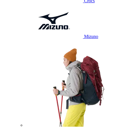
Crocs
Mizuno