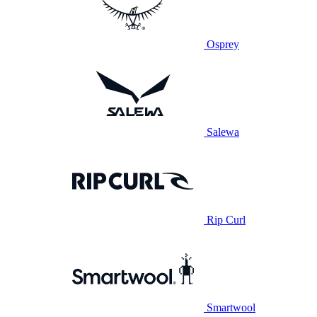
Osprey
Salewa
Rip Curl
Smartwool