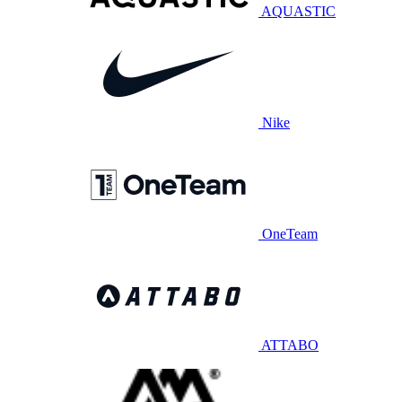
AQUASTIC
Nike
OneTeam
ATTABO