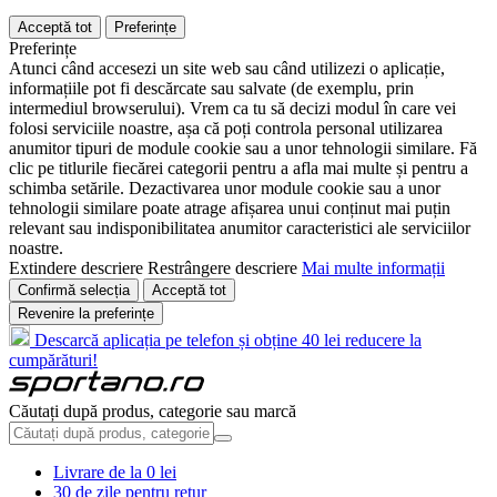
Acceptă tot
Preferințe
Preferințe
Atunci când accesezi un site web sau când utilizezi o aplicație,
informațiile pot fi descărcate sau salvate (de exemplu, prin
intermediul browserului). Vrem ca tu să decizi modul în care vei
folosi serviciile noastre, așa că poți controla personal utilizarea
anumitor tipuri de module cookie sau a unor tehnologii similare. Fă
clic pe titlurile fiecărei categorii pentru a afla mai multe și pentru a
schimba setările. Dezactivarea unor module cookie sau a unor
tehnologii similare poate atrage afișarea unui conținut mai puțin
relevant sau indisponibilitatea anumitor caracteristici ale serviciilor
noastre.
Extindere descriere
Restrângere descriere
Mai multe informații
Confirmă selecția
Acceptă tot
Revenire la preferințe
Descarcă aplicația pe telefon și obține 40 lei reducere la
cumpărături!
Căutați după produs, categorie sau marcă
Livrare de la 0 lei
30 de zile pentru retur