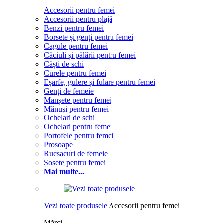
Accesorii pentru femei
Accesorii pentru plajă
Benzi pentru femei
Borsete și genți pentru femei
Cagule pentru femei
Căciuli și pălării pentru femei
Căști de schi
Curele pentru femei
Eșarfe, gulere și fulare pentru femei
Genți de femeie
Manșete pentru femei
Mănuși pentru femei
Ochelari de schi
Ochelari pentru femei
Portofele pentru femei
Prosoape
Rucsacuri de femeie
Șosete pentru femei
Mai multe...
Vezi toate produsele
Accesorii pentru femei
Mărci