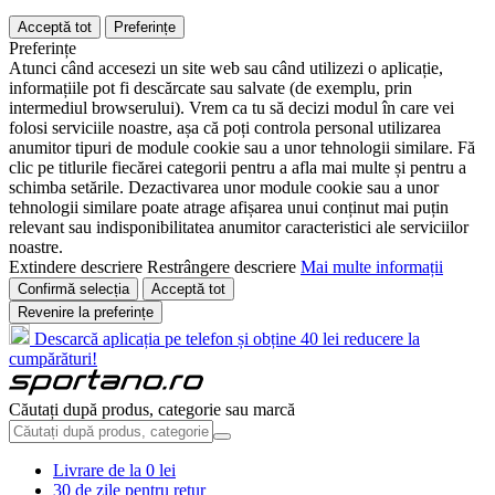
Acceptă tot
Preferințe
Preferințe
Atunci când accesezi un site web sau când utilizezi o aplicație,
informațiile pot fi descărcate sau salvate (de exemplu, prin
intermediul browserului). Vrem ca tu să decizi modul în care vei
folosi serviciile noastre, așa că poți controla personal utilizarea
anumitor tipuri de module cookie sau a unor tehnologii similare. Fă
clic pe titlurile fiecărei categorii pentru a afla mai multe și pentru a
schimba setările. Dezactivarea unor module cookie sau a unor
tehnologii similare poate atrage afișarea unui conținut mai puțin
relevant sau indisponibilitatea anumitor caracteristici ale serviciilor
noastre.
Extindere descriere
Restrângere descriere
Mai multe informații
Confirmă selecția
Acceptă tot
Revenire la preferințe
Descarcă aplicația pe telefon și obține 40 lei reducere la
cumpărături!
Căutați după produs, categorie sau marcă
Livrare de la 0 lei
30 de zile pentru retur