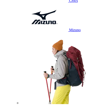
Crocs
Mizuno