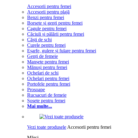
Accesorii pentru femei
Accesorii pentru plajă
Benzi pentru femei
Borsete și genți pentru femei
Cagule pentru femei
Căciuli și pălării pentru femei
Căști de schi
Curele pentru femei
Eșarfe, gulere și fulare pentru femei
Genți de femeie
Manșete pentru femei
Mănuși pentru femei
Ochelari de schi
Ochelari pentru femei
Portofele pentru femei
Prosoape
Rucsacuri de femeie
Șosete pentru femei
Mai multe...
Vezi toate produsele
Accesorii pentru femei
Mărci