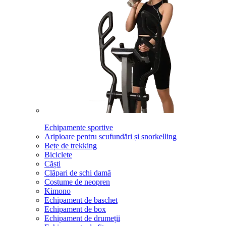
Echipamente sportive
Aripioare pentru scufundări și snorkelling
Bețe de trekking
Biciclete
Căști
Clăpari de schi damă
Costume de neopren
Kimono
Echipament de baschet
Echipament de box
Echipament de drumeții