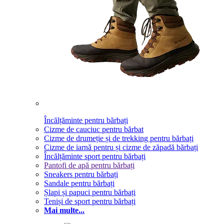
Încălțăminte pentru bărbați
Cizme de cauciuc pentru bărbat
Cizme de drumeție și de trekking pentru bărbați
Cizme de iarnă pentru și cizme de zăpadă bărbați
Încălțăminte sport pentru bărbați
Pantofi de apă pentru bărbați
Sneakers pentru bărbați
Sandale pentru bărbați
Șlapi și papuci pentru bărbați
Teniși de sport pentru bărbați
Mai multe...