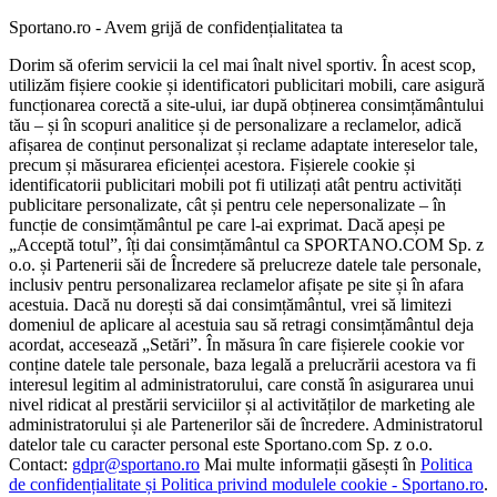
Sportano.ro - Avem grijă de confidențialitatea ta
Dorim să oferim servicii la cel mai înalt nivel sportiv. În acest scop,
utilizăm fișiere cookie și identificatori publicitari mobili, care asigură
funcționarea corectă a site-ului, iar după obținerea consimțământului
tău – și în scopuri analitice și de personalizare a reclamelor, adică
afișarea de conținut personalizat și reclame adaptate intereselor tale,
precum și măsurarea eficienței acestora. Fișierele cookie și
identificatorii publicitari mobili pot fi utilizați atât pentru activități
publicitare personalizate, cât și pentru cele nepersonalizate – în
funcție de consimțământul pe care l-ai exprimat. Dacă apeși pe
„Acceptă totul”, îți dai consimțământul ca SPORTANO.COM Sp. z
o.o. și Partenerii săi de Încredere să prelucreze datele tale personale,
inclusiv pentru personalizarea reclamelor afișate pe site și în afara
acestuia. Dacă nu dorești să dai consimțământul, vrei să limitezi
domeniul de aplicare al acestuia sau să retragi consimțământul deja
acordat, accesează „Setări”. În măsura în care fișierele cookie vor
conține datele tale personale, baza legală a prelucrării acestora va fi
interesul legitim al administratorului, care constă în asigurarea unui
nivel ridicat al prestării serviciilor și al activităților de marketing ale
administratorului și ale Partenerilor săi de încredere. Administratorul
datelor tale cu caracter personal este Sportano.com Sp. z o.o.
Contact:
gdpr@sportano.ro
Mai multe informații găsești în
Politica
de confidențialitate și Politica privind modulele cookie - Sportano.ro
.