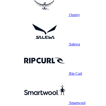
Osprey
Salewa
Rip Curl
Smartwool