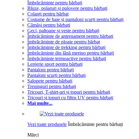
Îmbrăcăminte pentru bărbați
Bluze, polaruri și pulovere pentru bărbați
Colanți pentru bărbat
Costume de baie și pantaloni scurți pentru bărbați
Cămăși pentru bărbați
Geci, paltoane și veste pentru bărbați
Îmbrăcăminte de antrenament pentru bărbați
Îmbrăcăminte de ploaie pentru bărbat
Îmbrăcăminte de trekking pentru bărbați
Îmbrăcăminte din lână merino pentru bărbați
Îmbrăcăminte termoactive pentru bărbați
Lenjerie sport pentru bărbați
Pantaloni pentru bărbați
Pantaloni scurți pentru bărbați
Salopete pentru bărbați
Treninguri pentru bărbați
Tricouri, T-shirt-uri și topuri pentru bărbați
Tricouri și topuri cu filtru UV pentru bărbați
Mai multe...
Vezi toate produsele
Îmbrăcăminte pentru bărbați
Mărci