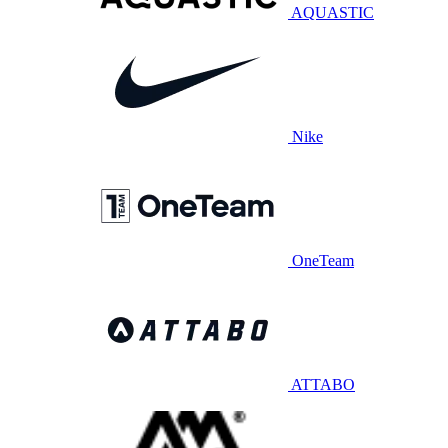
AQUASTIC
Nike
OneTeam
ATTABO