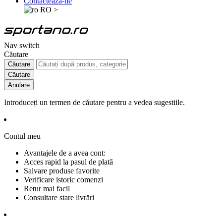
Contactează-ne
RO
>
Nav switch
Căutare
Căutare
Căutare
Anulare
Introduceți un termen de căutare pentru a vedea sugestiile.
Contul meu
Avantajele de a avea cont:
Acces rapid la pasul de plată
Salvare produse favorite
Verificare istoric comenzi
Retur mai facil
Consultare stare livrări