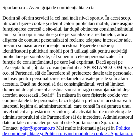
Sportano.ro - Avem grijă de confidențialitatea ta
Dorim să oferim servicii la cel mai înalt nivel sportiv. În acest scop,
utilizăm fișiere cookie și identificatori publicitari mobili, care asigură
funcționarea corectă a site-ului, iar după obținerea consimțământului
tău – și în scopuri analitice și de personalizare a reclamelor, adică
afișarea de conținut personalizat și reclame adaptate intereselor tale,
precum și măsurarea eficienței acestora. Fișierele cookie și
identificatorii publicitari mobili pot fi utilizați atât pentru activități
publicitare personalizate, cât și pentru cele nepersonalizate – în
funcție de consimțământul pe care l-ai exprimat. Dacă apeși pe
„Acceptă totul”, îți dai consimțământul ca SPORTANO.COM Sp. z
o.o. și Partenerii săi de Încredere să prelucreze datele tale personale,
inclusiv pentru personalizarea reclamelor afișate pe site și în afara
acestuia. Dacă nu dorești să dai consimțământul, vrei să limitezi
domeniul de aplicare al acestuia sau să retragi consimțământul deja
acordat, accesează „Setări”. În măsura în care fișierele cookie vor
conține datele tale personale, baza legală a prelucrării acestora va fi
interesul legitim al administratorului, care constă în asigurarea unui
nivel ridicat al prestării serviciilor și al activităților de marketing ale
administratorului și ale Partenerilor săi de încredere. Administratorul
datelor tale cu caracter personal este Sportano.com Sp. z o.o.
Contact:
gdpr@sportano.ro
Mai multe informații găsești în
Politica
de confidențialitate și Politica privind modulele cookie - Sportano.ro
.