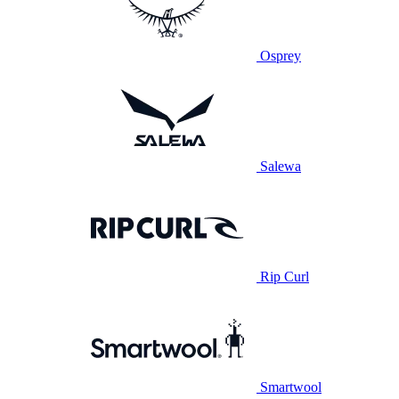
Osprey
Salewa
Rip Curl
Smartwool