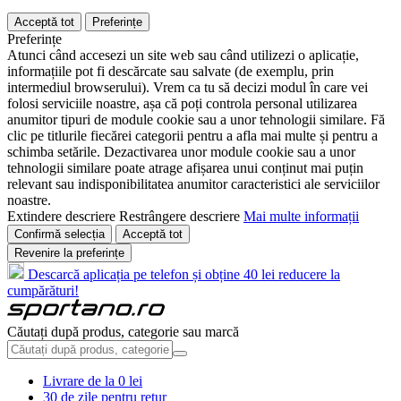
Acceptă tot
Preferințe
Preferințe
Atunci când accesezi un site web sau când utilizezi o aplicație,
informațiile pot fi descărcate sau salvate (de exemplu, prin
intermediul browserului). Vrem ca tu să decizi modul în care vei
folosi serviciile noastre, așa că poți controla personal utilizarea
anumitor tipuri de module cookie sau a unor tehnologii similare. Fă
clic pe titlurile fiecărei categorii pentru a afla mai multe și pentru a
schimba setările. Dezactivarea unor module cookie sau a unor
tehnologii similare poate atrage afișarea unui conținut mai puțin
relevant sau indisponibilitatea anumitor caracteristici ale serviciilor
noastre.
Extindere descriere
Restrângere descriere
Mai multe informații
Confirmă selecția
Acceptă tot
Revenire la preferințe
Descarcă aplicația pe telefon și obține 40 lei reducere la
cumpărături!
Căutați după produs, categorie sau marcă
Livrare de la 0 lei
30 de zile pentru retur