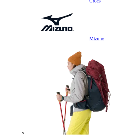
Crocs
Mizuno