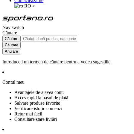
Contactează-ne
RO
>
Nav switch
Căutare
Căutare
Căutare
Anulare
Introduceți un termen de căutare pentru a vedea sugestiile.
Contul meu
Avantajele de a avea cont:
Acces rapid la pasul de plată
Salvare produse favorite
Verificare istoric comenzi
Retur mai facil
Consultare stare livrări