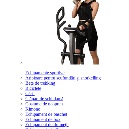
Echipamente sportive
Aripioare pentru scufundări și snorkelling
Bețe de trekking
Biciclete
Căști
Clăpari de schi damă
Costume de neopren
Kimono
Echipament de baschet
Echipament de box
Echipament de drumeții