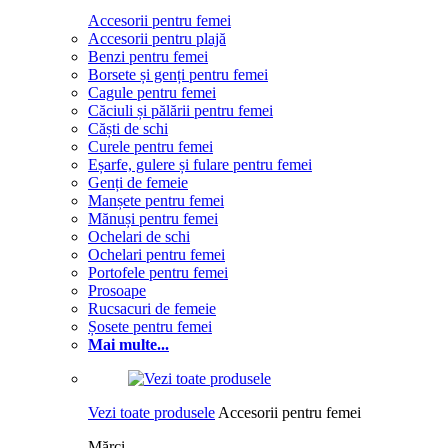
Accesorii pentru femei
Accesorii pentru plajă
Benzi pentru femei
Borsete și genți pentru femei
Cagule pentru femei
Căciuli și pălării pentru femei
Căști de schi
Curele pentru femei
Eșarfe, gulere și fulare pentru femei
Genți de femeie
Manșete pentru femei
Mănuși pentru femei
Ochelari de schi
Ochelari pentru femei
Portofele pentru femei
Prosoape
Rucsacuri de femeie
Șosete pentru femei
Mai multe...
Vezi toate produsele
Accesorii pentru femei
Mărci