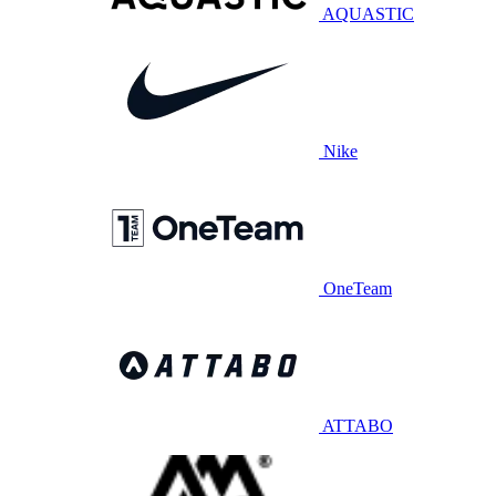
AQUASTIC
Nike
OneTeam
ATTABO