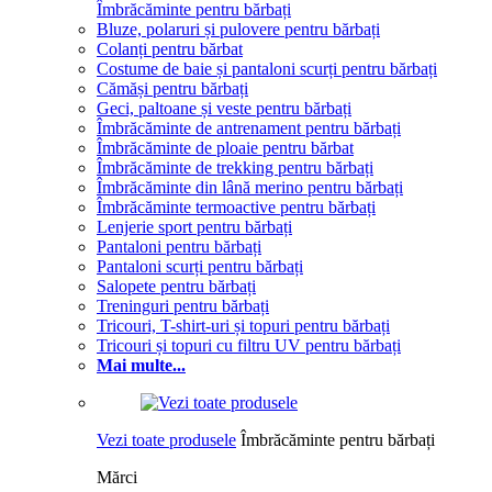
Îmbrăcăminte pentru bărbați
Bluze, polaruri și pulovere pentru bărbați
Colanți pentru bărbat
Costume de baie și pantaloni scurți pentru bărbați
Cămăși pentru bărbați
Geci, paltoane și veste pentru bărbați
Îmbrăcăminte de antrenament pentru bărbați
Îmbrăcăminte de ploaie pentru bărbat
Îmbrăcăminte de trekking pentru bărbați
Îmbrăcăminte din lână merino pentru bărbați
Îmbrăcăminte termoactive pentru bărbați
Lenjerie sport pentru bărbați
Pantaloni pentru bărbați
Pantaloni scurți pentru bărbați
Salopete pentru bărbați
Treninguri pentru bărbați
Tricouri, T-shirt-uri și topuri pentru bărbați
Tricouri și topuri cu filtru UV pentru bărbați
Mai multe...
Vezi toate produsele
Îmbrăcăminte pentru bărbați
Mărci