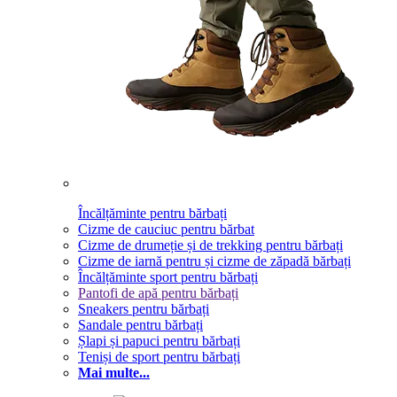
Încălțăminte pentru bărbați
Cizme de cauciuc pentru bărbat
Cizme de drumeție și de trekking pentru bărbați
Cizme de iarnă pentru și cizme de zăpadă bărbați
Încălțăminte sport pentru bărbați
Pantofi de apă pentru bărbați
Sneakers pentru bărbați
Sandale pentru bărbați
Șlapi și papuci pentru bărbați
Teniși de sport pentru bărbați
Mai multe...