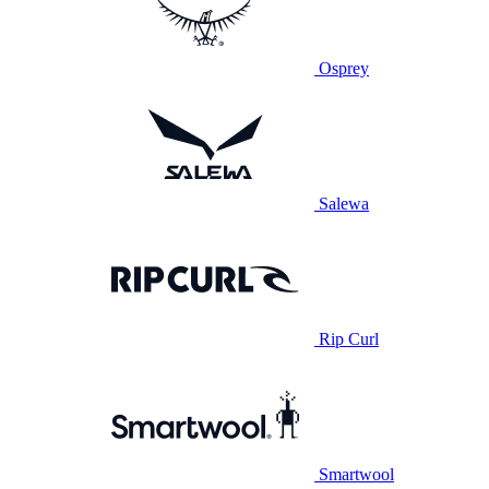
Osprey
Salewa
Rip Curl
Smartwool