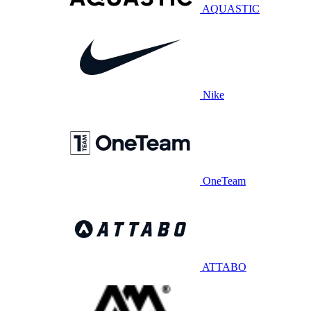
AQUASTIC
Nike
OneTeam
ATTABO