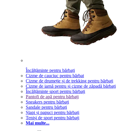
Încălțăminte pentru bărbați
Cizme de cauciuc pentru bărbat
Cizme de drumeție și de trekking pentru bărbați
Cizme de iarnă pentru și cizme de zăpadă bărbați
Încălțăminte sport pentru bărbați
Pantofi de apă pentru bărbați
Sneakers pentru bărbați
Sandale pentru bărbați
Șlapi și papuci pentru bărbați
Teniși de sport pentru bărbați
Mai multe...