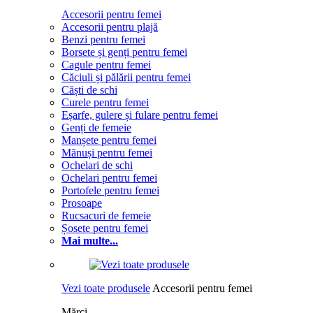
Accesorii pentru femei
Accesorii pentru plajă
Benzi pentru femei
Borsete și genți pentru femei
Cagule pentru femei
Căciuli și pălării pentru femei
Căști de schi
Curele pentru femei
Eșarfe, gulere și fulare pentru femei
Genți de femeie
Manșete pentru femei
Mănuși pentru femei
Ochelari de schi
Ochelari pentru femei
Portofele pentru femei
Prosoape
Rucsacuri de femeie
Șosete pentru femei
Mai multe...
Vezi toate produsele
Accesorii pentru femei
Mărci