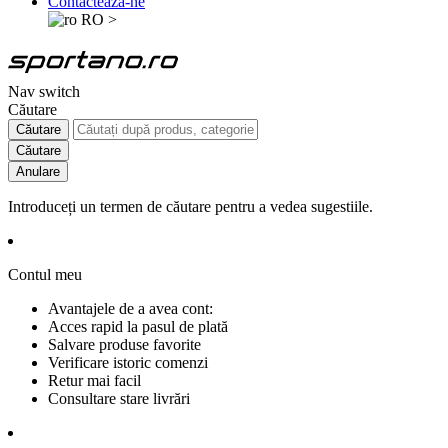
Contactează-ne
RO
>
Nav switch
Căutare
Căutare
Căutare
Anulare
Introduceți un termen de căutare pentru a vedea sugestiile.
Contul meu
Avantajele de a avea cont:
Acces rapid la pasul de plată
Salvare produse favorite
Verificare istoric comenzi
Retur mai facil
Consultare stare livrări