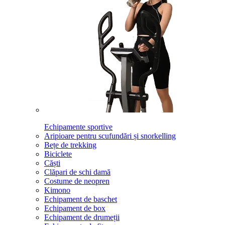
Echipamente sportive
Aripioare pentru scufundări și snorkelling
Bețe de trekking
Biciclete
Căști
Clăpari de schi damă
Costume de neopren
Kimono
Echipament de baschet
Echipament de box
Echipament de drumeții