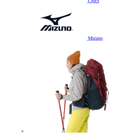
Crocs
Mizuno