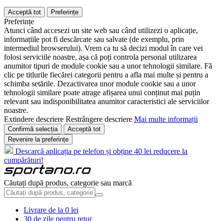
Acceptă tot
Preferințe
Preferințe
Atunci când accesezi un site web sau când utilizezi o aplicație,
informațiile pot fi descărcate sau salvate (de exemplu, prin
intermediul browserului). Vrem ca tu să decizi modul în care vei
folosi serviciile noastre, așa că poți controla personal utilizarea
anumitor tipuri de module cookie sau a unor tehnologii similare. Fă
clic pe titlurile fiecărei categorii pentru a afla mai multe și pentru a
schimba setările. Dezactivarea unor module cookie sau a unor
tehnologii similare poate atrage afișarea unui conținut mai puțin
relevant sau indisponibilitatea anumitor caracteristici ale serviciilor
noastre.
Extindere descriere
Restrângere descriere
Mai multe informații
Confirmă selecția
Acceptă tot
Revenire la preferințe
Descarcă aplicația pe telefon și obține 40 lei reducere la
cumpărături!
Căutați după produs, categorie sau marcă
Livrare de la 0 lei
30 de zile pentru retur