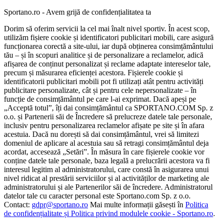
Sportano.ro - Avem grijă de confidențialitatea ta
Dorim să oferim servicii la cel mai înalt nivel sportiv. În acest scop,
utilizăm fișiere cookie și identificatori publicitari mobili, care asigură
funcționarea corectă a site-ului, iar după obținerea consimțământului
tău – și în scopuri analitice și de personalizare a reclamelor, adică
afișarea de conținut personalizat și reclame adaptate intereselor tale,
precum și măsurarea eficienței acestora. Fișierele cookie și
identificatorii publicitari mobili pot fi utilizați atât pentru activități
publicitare personalizate, cât și pentru cele nepersonalizate – în
funcție de consimțământul pe care l-ai exprimat. Dacă apeși pe
„Acceptă totul”, îți dai consimțământul ca SPORTANO.COM Sp. z
o.o. și Partenerii săi de Încredere să prelucreze datele tale personale,
inclusiv pentru personalizarea reclamelor afișate pe site și în afara
acestuia. Dacă nu dorești să dai consimțământul, vrei să limitezi
domeniul de aplicare al acestuia sau să retragi consimțământul deja
acordat, accesează „Setări”. În măsura în care fișierele cookie vor
conține datele tale personale, baza legală a prelucrării acestora va fi
interesul legitim al administratorului, care constă în asigurarea unui
nivel ridicat al prestării serviciilor și al activităților de marketing ale
administratorului și ale Partenerilor săi de încredere. Administratorul
datelor tale cu caracter personal este Sportano.com Sp. z o.o.
Contact:
gdpr@sportano.ro
Mai multe informații găsești în
Politica
de confidențialitate și Politica privind modulele cookie - Sportano.ro
.