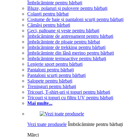
Îmbrăcăminte pentru bărbați
Bluze, polaruri și pulovere pentru bărbați
Colanți pentru bărbat
Costume de baie și pantaloni scurți pentru bărbați
Cămăși pentru bărbați
Geci, paltoane și veste pentru bărbați
Îmbrăcăminte de antrenament pentru bărbați
Îmbrăcăminte de ploaie pentru bărbat
Îmbrăcăminte de trekking pentru bărbați
Îmbrăcăminte din lână merino pentru bărbați
Îmbrăcăminte termoactive pentru bărbați
Lenjerie sport pentru bărbați
Pantaloni pentru bărbați
Pantaloni scurți pentru bărbați
Salopete pentru bărbați
Treninguri pentru bărbați
Tricouri, T-shirt-uri și topuri pentru bărbați
Tricouri și topuri cu filtru UV pentru bărbați
Mai multe...
Vezi toate produsele
Îmbrăcăminte pentru bărbați
Mărci