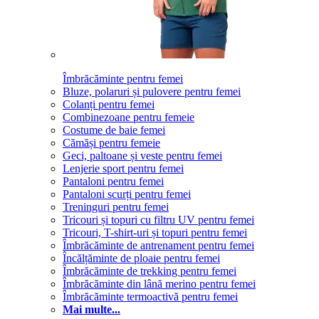
Îmbrăcăminte pentru femei
Bluze, polaruri și pulovere pentru femei
Colanți pentru femei
Combinezoane pentru femeie
Costume de baie femei
Cămăși pentru femeie
Geci, paltoane și veste pentru femei
Lenjerie sport pentru femei
Pantaloni pentru femei
Pantaloni scurți pentru femei
Treninguri pentru femei
Tricouri și topuri cu filtru UV pentru femei
Tricouri, T-shirt-uri și topuri pentru femei
Îmbrăcăminte de antrenament pentru femei
Încălțăminte de ploaie pentru femei
Îmbrăcăminte de trekking pentru femei
Îmbrăcăminte din lână merino pentru femei
Îmbrăcăminte termoactivă pentru femei
Mai multe...