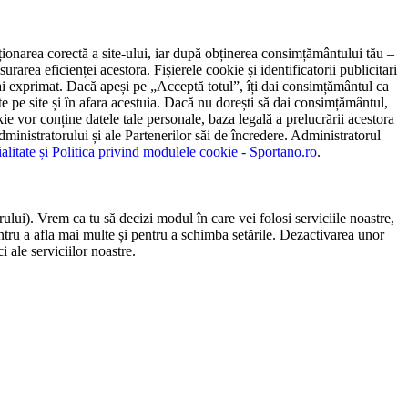
ncționarea corectă a site-ului, iar după obținerea consimțământului tău –
rarea eficienței acestora. Fișierele cookie și identificatorii publicitari
 l-ai exprimat. Dacă apeși pe „Acceptă totul”, îți dai consimțământul ca
 pe site și în afara acestuia. Dacă nu dorești să dai consimțământul,
ie vor conține datele tale personale, baza legală a prelucrării acestora
 administratorului și ale Partenerilor săi de încredere. Administratorul
ialitate și Politica privind modulele cookie - Sportano.ro
.
ului). Vrem ca tu să decizi modul în care vei folosi serviciile noastre,
entru a afla mai multe și pentru a schimba setările. Dezactivarea unor
 ale serviciilor noastre.