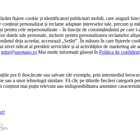
tilizăm fișiere cookie și identificatori publicitari mobili, care asigură fu
e conținut personalizat și reclame adaptate intereselor tale, precum și măsu
 cât și pentru cele nepersonalizate – în funcție de consimțământul pe care
atele tale personale, inclusiv pentru personalizarea reclamelor afișate
ământul deja acordat, accesează „Setări”. În măsura în care fișierele cook
i nivel ridicat al prestării serviciilor și al activităților de marketing ale
:
gdpr@sportano.ro
Mai multe informații găsești în
Politica de confidenț
țiile pot fi descărcate sau salvate (de exemplu, prin intermediul browser
e sau a unor tehnologii similare. Fă clic pe titlurile fiecărei categorii p
conținut mai puțin relevant sau indisponibilitatea anumitor caracteristici
ri!