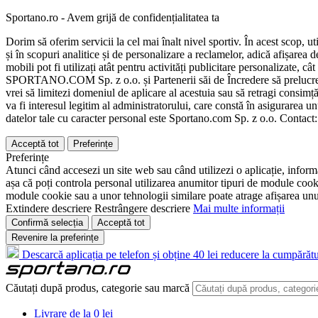
Sportano.ro - Avem grijă de confidențialitatea ta
Dorim să oferim servicii la cel mai înalt nivel sportiv. În acest scop, u
și în scopuri analitice și de personalizare a reclamelor, adică afișarea d
mobili pot fi utilizați atât pentru activități publicitare personalizate,
SPORTANO.COM Sp. z o.o. și Partenerii săi de Încredere să prelucreze d
vrei să limitezi domeniul de aplicare al acestuia sau să retragi consimț
va fi interesul legitim al administratorului, care constă în asigurarea unu
datelor tale cu caracter personal este Sportano.com Sp. z o.o. Contact
Acceptă tot
Preferințe
Preferințe
Atunci când accesezi un site web sau când utilizezi o aplicație, informa
așa că poți controla personal utilizarea anumitor tipuri de module cooki
module cookie sau a unor tehnologii similare poate atrage afișarea unui 
Extindere descriere
Restrângere descriere
Mai multe informații
Confirmă selecția
Acceptă tot
Revenire la preferințe
Descarcă aplicația pe telefon și obține 40 lei reducere la cumpărătu
Căutați după produs, categorie sau marcă
Livrare de la 0 lei