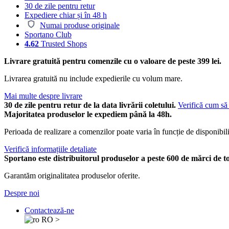
30 de zile pentru retur
Expediere chiar și în 48 h
Numai produse originale
Sportano Club
4.62
Trusted Shops
Livrare gratuită pentru comenzile cu o valoare de peste 399 lei.
Livrarea gratuită nu include expedierile cu volum mare.
Mai multe despre livrare
30 de zile pentru retur de la data livrării coletului.
Verifică cum să 
Majoritatea produselor le expediem până la 48h.
Perioada de realizare a comenzilor poate varia în funcție de disponibili
Verifică informațiile detaliate
Sportano este distribuitorul produselor a peste 600 de mărci de t
Garantăm originalitatea produselor oferite.
Despre noi
Contactează-ne
RO
>