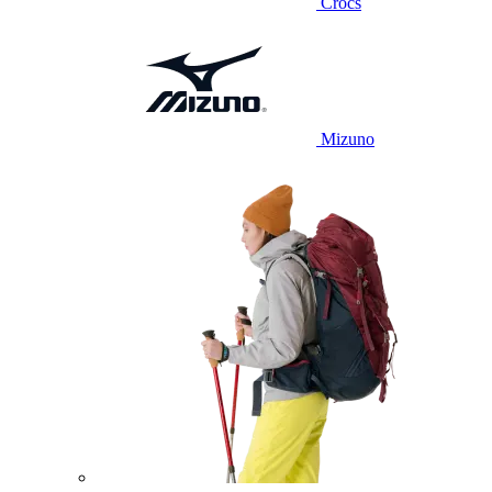
Crocs
Mizuno