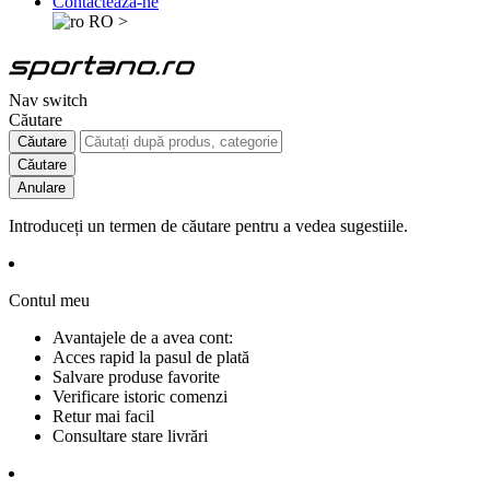
Contactează-ne
RO
>
Nav switch
Căutare
Căutare
Căutare
Anulare
Introduceți un termen de căutare pentru a vedea sugestiile.
Contul meu
Avantajele de a avea cont:
Acces rapid la pasul de plată
Salvare produse favorite
Verificare istoric comenzi
Retur mai facil
Consultare stare livrări