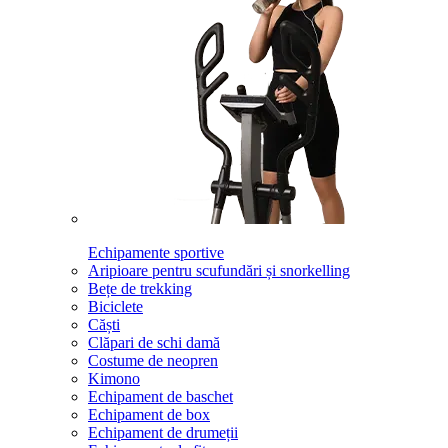
Echipamente sportive
Aripioare pentru scufundări și snorkelling
Bețe de trekking
Biciclete
Căști
Clăpari de schi damă
Costume de neopren
Kimono
Echipament de baschet
Echipament de box
Echipament de drumeții