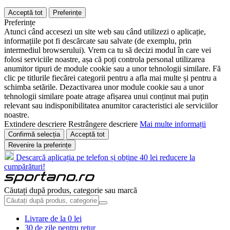
Acceptă tot
Preferințe
Preferințe
Atunci când accesezi un site web sau când utilizezi o aplicație,
informațiile pot fi descărcate sau salvate (de exemplu, prin
intermediul browserului). Vrem ca tu să decizi modul în care vei
folosi serviciile noastre, așa că poți controla personal utilizarea
anumitor tipuri de module cookie sau a unor tehnologii similare. Fă
clic pe titlurile fiecărei categorii pentru a afla mai multe și pentru a
schimba setările. Dezactivarea unor module cookie sau a unor
tehnologii similare poate atrage afișarea unui conținut mai puțin
relevant sau indisponibilitatea anumitor caracteristici ale serviciilor
noastre.
Extindere descriere
Restrângere descriere
Mai multe informații
Confirmă selecția
Acceptă tot
Revenire la preferințe
Descarcă aplicația pe telefon și obține 40 lei reducere la
cumpărături!
Căutați după produs, categorie sau marcă
Livrare de la 0 lei
30 de zile pentru retur