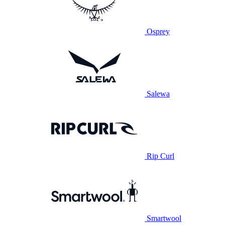
Osprey
Salewa
Rip Curl
Smartwool