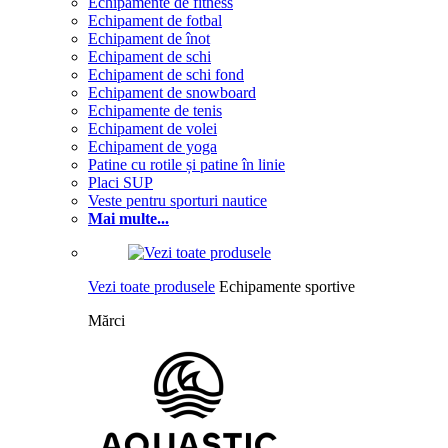
Echipamente de fitness
Echipament de fotbal
Echipament de înot
Echipament de schi
Echipament de schi fond
Echipament de snowboard
Echipamente de tenis
Echipament de volei
Echipament de yoga
Patine cu rotile și patine în linie
Placi SUP
Veste pentru sporturi nautice
Mai multe...
Vezi toate produsele
Echipamente sportive
Mărci