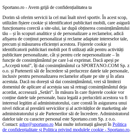
Sportano.ro - Avem grijă de confidențialitatea ta
Dorim să oferim servicii la cel mai înalt nivel sportiv. În acest scop,
utilizăm fișiere cookie și identificatori publicitari mobili, care asigură
funcționarea corectă a site-ului, iar după obținerea consimțământului
tău – și în scopuri analitice și de personalizare a reclamelor, adică
afișarea de conținut personalizat și reclame adaptate intereselor tale,
precum și măsurarea eficienței acestora. Fișierele cookie și
identificatorii publicitari mobili pot fi utilizați atât pentru activități
publicitare personalizate, cât și pentru cele nepersonalizate – în
funcție de consimțământul pe care l-ai exprimat. Dacă apeși pe
„Acceptă totul”, îți dai consimțământul ca SPORTANO.COM Sp. z
o.o. și Partenerii săi de Încredere să prelucreze datele tale personale,
inclusiv pentru personalizarea reclamelor afișate pe site și în afara
acestuia. Dacă nu dorești să dai consimțământul, vrei să limitezi
domeniul de aplicare al acestuia sau să retragi consimțământul deja
acordat, accesează „Setări”. În măsura în care fișierele cookie vor
conține datele tale personale, baza legală a prelucrării acestora va fi
interesul legitim al administratorului, care constă în asigurarea unui
nivel ridicat al prestării serviciilor și al activităților de marketing ale
administratorului și ale Partenerilor săi de încredere. Administratorul
datelor tale cu caracter personal este Sportano.com Sp. z o.o.
Contact:
gdpr@sportano.ro
Mai multe informații găsești în
Politica
de confidențialitate și Politica privind modulele cookie - Sportano.ro
.