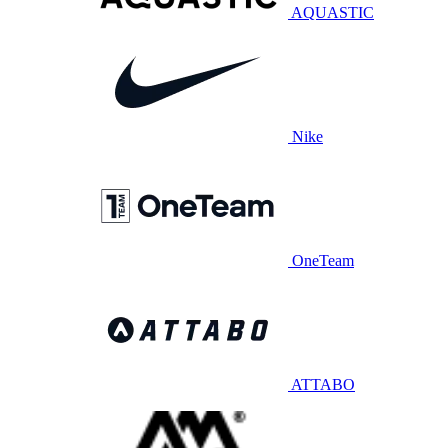
AQUASTIC
Nike
OneTeam
ATTABO