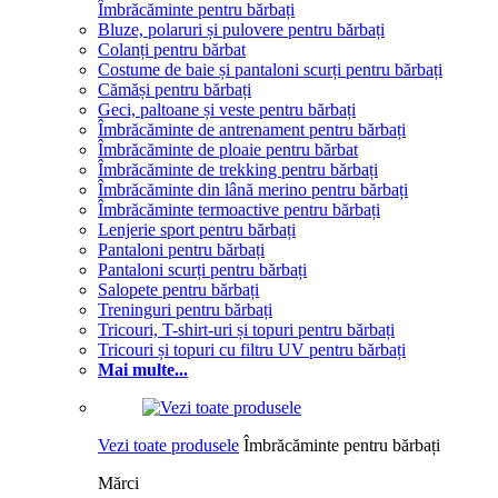
Îmbrăcăminte pentru bărbați
Bluze, polaruri și pulovere pentru bărbați
Colanți pentru bărbat
Costume de baie și pantaloni scurți pentru bărbați
Cămăși pentru bărbați
Geci, paltoane și veste pentru bărbați
Îmbrăcăminte de antrenament pentru bărbați
Îmbrăcăminte de ploaie pentru bărbat
Îmbrăcăminte de trekking pentru bărbați
Îmbrăcăminte din lână merino pentru bărbați
Îmbrăcăminte termoactive pentru bărbați
Lenjerie sport pentru bărbați
Pantaloni pentru bărbați
Pantaloni scurți pentru bărbați
Salopete pentru bărbați
Treninguri pentru bărbați
Tricouri, T-shirt-uri și topuri pentru bărbați
Tricouri și topuri cu filtru UV pentru bărbați
Mai multe...
Vezi toate produsele
Îmbrăcăminte pentru bărbați
Mărci