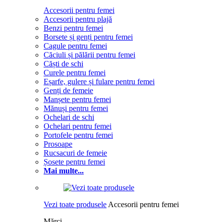
Accesorii pentru femei
Accesorii pentru plajă
Benzi pentru femei
Borsete și genți pentru femei
Cagule pentru femei
Căciuli și pălării pentru femei
Căști de schi
Curele pentru femei
Eșarfe, gulere și fulare pentru femei
Genți de femeie
Manșete pentru femei
Mănuși pentru femei
Ochelari de schi
Ochelari pentru femei
Portofele pentru femei
Prosoape
Rucsacuri de femeie
Șosete pentru femei
Mai multe...
Vezi toate produsele
Accesorii pentru femei
Mărci