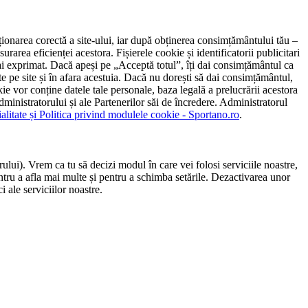
ncționarea corectă a site-ului, iar după obținerea consimțământului tău –
rarea eficienței acestora. Fișierele cookie și identificatorii publicitari
 l-ai exprimat. Dacă apeși pe „Acceptă totul”, îți dai consimțământul ca
 pe site și în afara acestuia. Dacă nu dorești să dai consimțământul,
ie vor conține datele tale personale, baza legală a prelucrării acestora
 administratorului și ale Partenerilor săi de încredere. Administratorul
ialitate și Politica privind modulele cookie - Sportano.ro
.
ului). Vrem ca tu să decizi modul în care vei folosi serviciile noastre,
entru a afla mai multe și pentru a schimba setările. Dezactivarea unor
 ale serviciilor noastre.