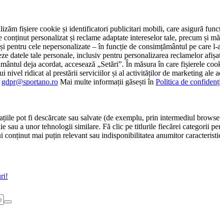
tilizăm fișiere cookie și identificatori publicitari mobili, care asigură fu
e conținut personalizat și reclame adaptate intereselor tale, precum și măsu
 cât și pentru cele nepersonalizate – în funcție de consimțământul pe care
atele tale personale, inclusiv pentru personalizarea reclamelor afișate
ământul deja acordat, accesează „Setări”. În măsura în care fișierele cook
i nivel ridicat al prestării serviciilor și al activităților de marketing ale
:
gdpr@sportano.ro
Mai multe informații găsești în
Politica de confidenț
țiile pot fi descărcate sau salvate (de exemplu, prin intermediul browser
e sau a unor tehnologii similare. Fă clic pe titlurile fiecărei categorii p
conținut mai puțin relevant sau indisponibilitatea anumitor caracteristici
ri!