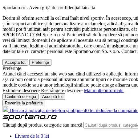
Sportano.ro - Avem grijă de confidențialitatea ta
Dorim să oferim servicii la cel mai înalt nivel sportiv. În acest scop, u
și în scopuri analitice și de personalizare a reclamelor, adică afișarea d
mobili pot fi utilizați atât pentru activități publicitare personalizate,
SPORTANO.COM Sp. z o.o. și Partenerii săi de Încredere să prelucreze d
vrei să limitezi domeniul de aplicare al acestuia sau să retragi consimț
va fi interesul legitim al administratorului, care constă în asigurarea unu
datelor tale cu caracter personal este Sportano.com Sp. z o.o. Contact
Acceptă tot
Preferințe
Preferințe
Atunci când accesezi un site web sau când utilizezi o aplicație, informa
așa că poți controla personal utilizarea anumitor tipuri de module cooki
module cookie sau a unor tehnologii similare poate atrage afișarea unui 
Extindere descriere
Restrângere descriere
Mai multe informații
Confirmă selecția
Acceptă tot
Revenire la preferințe
Descarcă aplicația pe telefon și obține 40 lei reducere la cumpărătu
Căutați după produs, categorie sau marcă
Livrare de la 0 lei