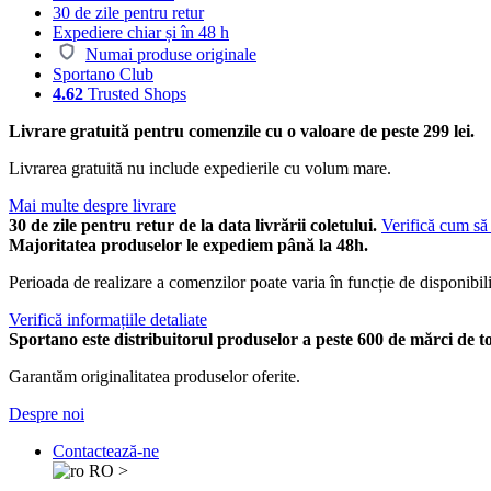
30 de zile pentru retur
Expediere chiar și în 48 h
Numai produse originale
Sportano Club
4.62
Trusted Shops
Livrare gratuită pentru comenzile cu o valoare de peste 299 lei.
Livrarea gratuită nu include expedierile cu volum mare.
Mai multe despre livrare
30 de zile pentru retur de la data livrării coletului.
Verifică cum să 
Majoritatea produselor le expediem până la 48h.
Perioada de realizare a comenzilor poate varia în funcție de disponibili
Verifică informațiile detaliate
Sportano este distribuitorul produselor a peste 600 de mărci de t
Garantăm originalitatea produselor oferite.
Despre noi
Contactează-ne
RO
>