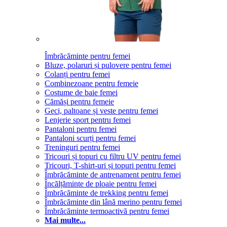
Îmbrăcăminte pentru femei
Bluze, polaruri și pulovere pentru femei
Colanți pentru femei
Combinezoane pentru femeie
Costume de baie femei
Cămăși pentru femeie
Geci, paltoane și veste pentru femei
Lenjerie sport pentru femei
Pantaloni pentru femei
Pantaloni scurți pentru femei
Treninguri pentru femei
Tricouri și topuri cu filtru UV pentru femei
Tricouri, T-shirt-uri și topuri pentru femei
Îmbrăcăminte de antrenament pentru femei
Încălțăminte de ploaie pentru femei
Îmbrăcăminte de trekking pentru femei
Îmbrăcăminte din lână merino pentru femei
Îmbrăcăminte termoactivă pentru femei
Mai multe...