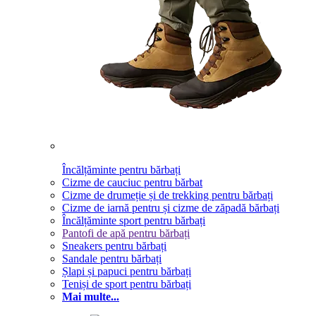
Încălțăminte pentru bărbați
Cizme de cauciuc pentru bărbat
Cizme de drumeție și de trekking pentru bărbați
Cizme de iarnă pentru și cizme de zăpadă bărbați
Încălțăminte sport pentru bărbați
Pantofi de apă pentru bărbați
Sneakers pentru bărbați
Sandale pentru bărbați
Șlapi și papuci pentru bărbați
Teniși de sport pentru bărbați
Mai multe...