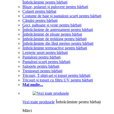
Îmbrăcăminte pentru bărbați
Bluze, polaruri și pulovere pentru bărbați
Colanți pentru bărbat
Costume de baie și pantaloni scurți pentru bărbați
Cămăși pentru bărbați
Geci, paltoane și veste pentru bărbați
Îmbrăcăminte de antrenament pentru bărbați
Îmbrăcăminte de ploaie pentru bărbat
Îmbrăcăminte de trekking pentru bărbați
Îmbrăcăminte din lână merino pentru bărbați
Îmbrăcăminte termoactive pentru bărbați
Lenjerie sport pentru bărbați
Pantaloni pentru bărbați
Pantaloni scurți pentru bărbați
Salopete pentru bărbați
Treninguri pentru bărbați
Tricouri, T-shirt-uri și topuri pentru bărbați
Tricouri și topuri cu filtru UV pentru bărbați
Mai multe...
Vezi toate produsele
Îmbrăcăminte pentru bărbați
Mărci