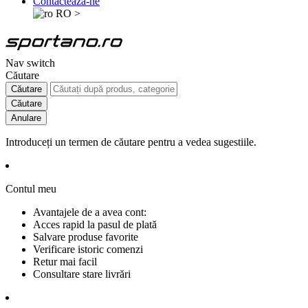
Contactează-ne
RO
>
Nav switch
Căutare
Căutare
Căutare
Anulare
Introduceți un termen de căutare pentru a vedea sugestiile.
Contul meu
Avantajele de a avea cont:
Acces rapid la pasul de plată
Salvare produse favorite
Verificare istoric comenzi
Retur mai facil
Consultare stare livrări