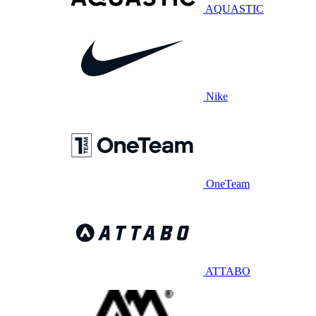
AQUASTIC
Nike
OneTeam
ATTABO