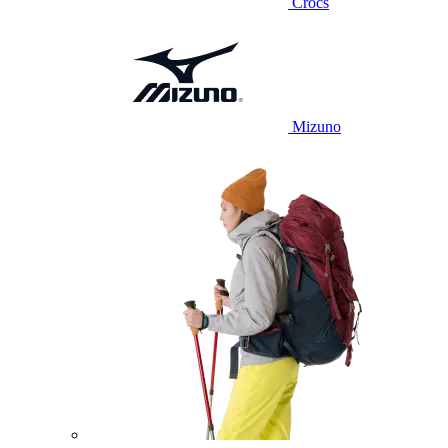
Crocs
Mizuno