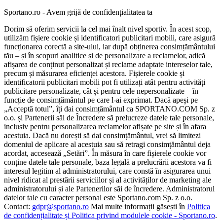
Sportano.ro - Avem grijă de confidențialitatea ta
Dorim să oferim servicii la cel mai înalt nivel sportiv. În acest scop,
utilizăm fișiere cookie și identificatori publicitari mobili, care asigură
funcționarea corectă a site-ului, iar după obținerea consimțământului
tău – și în scopuri analitice și de personalizare a reclamelor, adică
afișarea de conținut personalizat și reclame adaptate intereselor tale,
precum și măsurarea eficienței acestora. Fișierele cookie și
identificatorii publicitari mobili pot fi utilizați atât pentru activități
publicitare personalizate, cât și pentru cele nepersonalizate – în
funcție de consimțământul pe care l-ai exprimat. Dacă apeși pe
„Acceptă totul”, îți dai consimțământul ca SPORTANO.COM Sp. z
o.o. și Partenerii săi de Încredere să prelucreze datele tale personale,
inclusiv pentru personalizarea reclamelor afișate pe site și în afara
acestuia. Dacă nu dorești să dai consimțământul, vrei să limitezi
domeniul de aplicare al acestuia sau să retragi consimțământul deja
acordat, accesează „Setări”. În măsura în care fișierele cookie vor
conține datele tale personale, baza legală a prelucrării acestora va fi
interesul legitim al administratorului, care constă în asigurarea unui
nivel ridicat al prestării serviciilor și al activităților de marketing ale
administratorului și ale Partenerilor săi de încredere. Administratorul
datelor tale cu caracter personal este Sportano.com Sp. z o.o.
Contact:
gdpr@sportano.ro
Mai multe informații găsești în
Politica
de confidențialitate și Politica privind modulele cookie - Sportano.ro
.