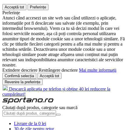
Acceptă tot
Preferințe
Preferințe
Atunci când accesezi un site web sau când utilizezi o aplicație,
informațiile pot fi descărcate sau salvate (de exemplu, prin
intermediul browserului). Vrem ca tu să decizi modul în care vei
folosi serviciile noastre, așa că poți controla personal utilizarea
anumitor tipuri de module cookie sau a unor tehnologii similare. Fă
clic pe titlurile fiecărei categorii pentru a afla mai multe și pentru a
schimba setările. Dezactivarea unor module cookie sau a unor
tehnologii similare poate atrage afișarea unui conținut mai puțin
relevant sau indisponibilitatea anumitor caracteristici ale serviciilor
noastre.
Extindere descriere
Restrângere descriere
Mai multe informații
Confirmă selecția
Acceptă tot
Revenire la preferințe
Descarcă aplicația pe telefon și obține 40 lei reducere la
cumpărături!
Căutați după produs, categorie sau marcă
Livrare de la 0 lei
30 de zile pentru retur