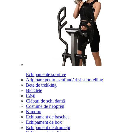
Echipamente sportive
Aripioare pentru scufundări și snorkelling
Bețe de trekking
Biciclete
Căști
Clăpari de schi damă
Costume de neopren
Kimono
Echipament de baschet
Echipament de box
Echipament de drumeții