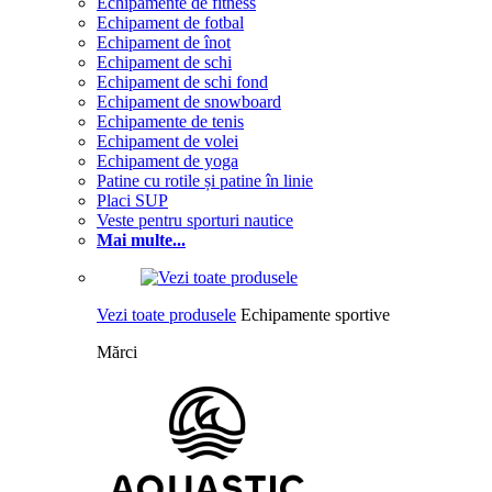
Echipamente de fitness
Echipament de fotbal
Echipament de înot
Echipament de schi
Echipament de schi fond
Echipament de snowboard
Echipamente de tenis
Echipament de volei
Echipament de yoga
Patine cu rotile și patine în linie
Placi SUP
Veste pentru sporturi nautice
Mai multe...
Vezi toate produsele
Echipamente sportive
Mărci