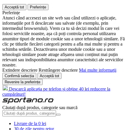
Acceptă tot
Preferințe
Preferințe
Atunci când accesezi un site web sau când utilizezi o aplicație,
informațiile pot fi descărcate sau salvate (de exemplu, prin
intermediul browserului). Vrem ca tu să decizi modul în care vei
folosi serviciile noastre, așa că poți controla personal utilizarea
anumitor tipuri de module cookie sau a unor tehnologii similare. Fă
clic pe titlurile fiecărei categorii pentru a afla mai multe și pentru a
schimba setările. Dezactivarea unor module cookie sau a unor
tehnologii similare poate atrage afișarea unui conținut mai puțin
relevant sau indisponibilitatea anumitor caracteristici ale serviciilor
noastre.
Extindere descriere
Restrângere descriere
Mai multe informații
Confirmă selecția
Acceptă tot
Revenire la preferințe
Descarcă aplicația pe telefon și obține 40 lei reducere la
cumpărături!
Căutați după produs, categorie sau marcă
Livrare de la 0 lei
30 de zile pentru retur