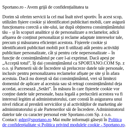
Sportano.ro - Avem grijă de confidențialitatea ta
Dorim să oferim servicii la cel mai înalt nivel sportiv. În acest scop,
utilizăm fișiere cookie și identificatori publicitari mobili, care asigură
funcționarea corectă a site-ului, iar după obținerea consimțământului
tău – și în scopuri analitice și de personalizare a reclamelor, adică
afișarea de conținut personalizat și reclame adaptate intereselor tale,
precum și măsurarea eficienței acestora. Fișierele cookie și
identificatorii publicitari mobili pot fi utilizați atât pentru activități
publicitare personalizate, cât și pentru cele nepersonalizate – în
funcție de consimțământul pe care l-ai exprimat. Dacă apeși pe
„Acceptă totul”, îți dai consimțământul ca SPORTANO.COM Sp. z
o.o. și Partenerii săi de Încredere să prelucreze datele tale personale,
inclusiv pentru personalizarea reclamelor afișate pe site și în afara
acestuia. Dacă nu dorești să dai consimțământul, vrei să limitezi
domeniul de aplicare al acestuia sau să retragi consimțământul deja
acordat, accesează „Setări”. În măsura în care fișierele cookie vor
conține datele tale personale, baza legală a prelucrării acestora va fi
interesul legitim al administratorului, care constă în asigurarea unui
nivel ridicat al prestării serviciilor și al activităților de marketing ale
administratorului și ale Partenerilor săi de încredere. Administratorul
datelor tale cu caracter personal este Sportano.com Sp. z o.o.
Contact:
gdpr@sportano.ro
Mai multe informații găsești în
Politica
de confidențialitate și Politica privind modulele cookie - Sportano.ro
.