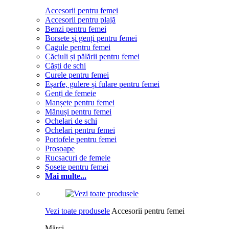
Accesorii pentru femei
Accesorii pentru plajă
Benzi pentru femei
Borsete și genți pentru femei
Cagule pentru femei
Căciuli și pălării pentru femei
Căști de schi
Curele pentru femei
Eșarfe, gulere și fulare pentru femei
Genți de femeie
Manșete pentru femei
Mănuși pentru femei
Ochelari de schi
Ochelari pentru femei
Portofele pentru femei
Prosoape
Rucsacuri de femeie
Șosete pentru femei
Mai multe...
Vezi toate produsele
Accesorii pentru femei
Mărci