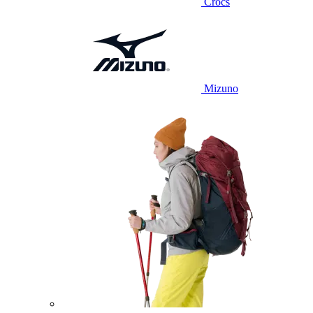
Crocs
Mizuno