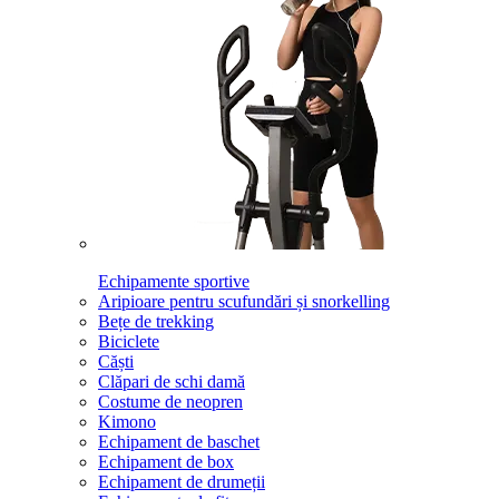
Echipamente sportive
Aripioare pentru scufundări și snorkelling
Bețe de trekking
Biciclete
Căști
Clăpari de schi damă
Costume de neopren
Kimono
Echipament de baschet
Echipament de box
Echipament de drumeții