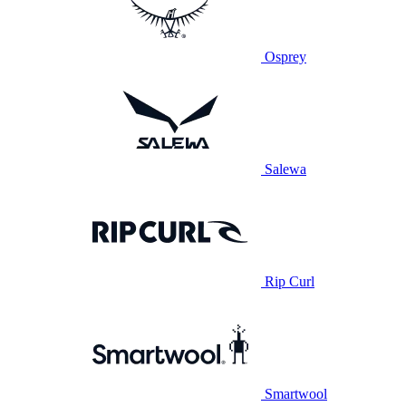
Osprey
Salewa
Rip Curl
Smartwool