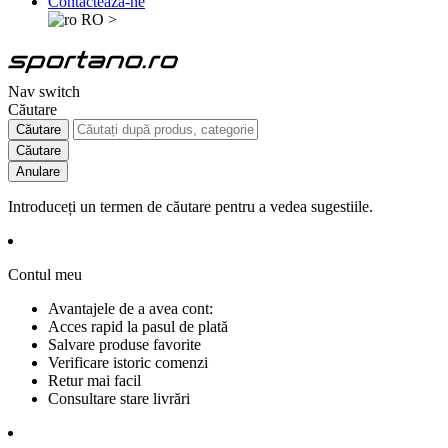
Contactează-ne
RO
>
Nav switch
Căutare
Căutare
Căutare
Anulare
Introduceți un termen de căutare pentru a vedea sugestiile.
Contul meu
Avantajele de a avea cont:
Acces rapid la pasul de plată
Salvare produse favorite
Verificare istoric comenzi
Retur mai facil
Consultare stare livrări