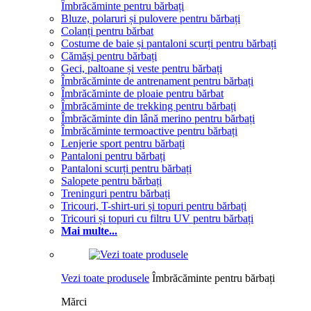
Îmbrăcăminte pentru bărbați
Bluze, polaruri și pulovere pentru bărbați
Colanți pentru bărbat
Costume de baie și pantaloni scurți pentru bărbați
Cămăși pentru bărbați
Geci, paltoane și veste pentru bărbați
Îmbrăcăminte de antrenament pentru bărbați
Îmbrăcăminte de ploaie pentru bărbat
Îmbrăcăminte de trekking pentru bărbați
Îmbrăcăminte din lână merino pentru bărbați
Îmbrăcăminte termoactive pentru bărbați
Lenjerie sport pentru bărbați
Pantaloni pentru bărbați
Pantaloni scurți pentru bărbați
Salopete pentru bărbați
Treninguri pentru bărbați
Tricouri, T-shirt-uri și topuri pentru bărbați
Tricouri și topuri cu filtru UV pentru bărbați
Mai multe...
Vezi toate produsele
Îmbrăcăminte pentru bărbați
Mărci