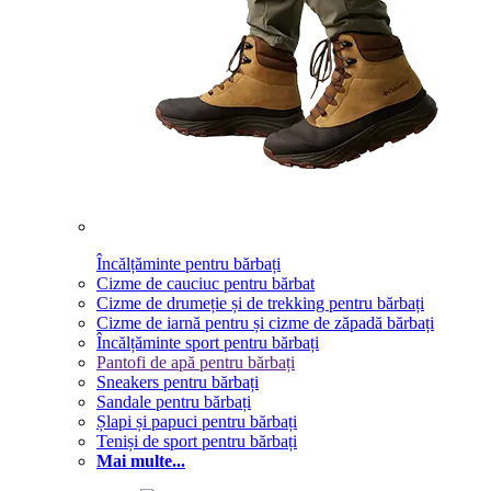
Încălțăminte pentru bărbați
Cizme de cauciuc pentru bărbat
Cizme de drumeție și de trekking pentru bărbați
Cizme de iarnă pentru și cizme de zăpadă bărbați
Încălțăminte sport pentru bărbați
Pantofi de apă pentru bărbați
Sneakers pentru bărbați
Sandale pentru bărbați
Șlapi și papuci pentru bărbați
Teniși de sport pentru bărbați
Mai multe...