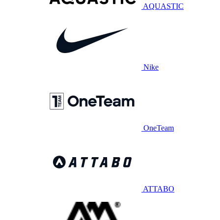
AQUASTIC
Nike
OneTeam
ATTABO