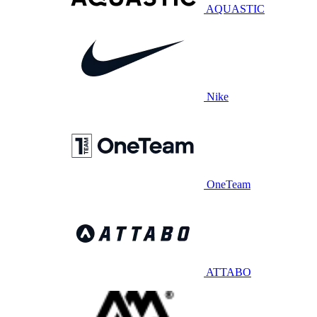
AQUASTIC
Nike
OneTeam
ATTABO