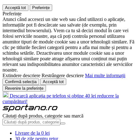
Acceptă tot
Preferințe
Preferințe
Atunci când accesezi un site web sau când utilizezi o aplicație,
informațiile pot fi descărcate sau salvate (de exemplu, prin
intermediul browserului). Vrem ca tu să decizi modul în care vei
folosi serviciile noastre, așa că poți controla personal utilizarea
anumitor tipuri de module cookie sau a unor tehnologii similare. Fă
clic pe titlurile fiecărei categorii pentru a afla mai multe și pentru a
schimba setările. Dezactivarea unor module cookie sau a unor
tehnologii similare poate atrage afișarea unui conținut mai puțin
relevant sau indisponibilitatea anumitor caracteristici ale serviciilor
noastre.
Extindere descriere
Restrângere descriere
Mai multe informații
Confirmă selecția
Acceptă tot
Revenire la preferințe
Descarcă aplicația pe telefon și obține 40 lei reducere la
cumpărături!
Căutați după produs, categorie sau marcă
Livrare de la 0 lei
30 de zile pentru retur