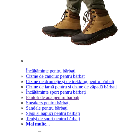
Încălțăminte pentru bărbați
Cizme de cauciuc pentru bărbat
Cizme de drumeție și de trekking pentru bărbați
Cizme de iarnă pentru și cizme de zăpadă bărbați
Încălțăminte sport pentru bărbați
Pantofi de apă pentru bărbați
Sneakers pentru bărbați
Sandale pentru bărbați
Șlapi și papuci pentru bărbați
Teniși de sport pentru bărbați
Mai multe...