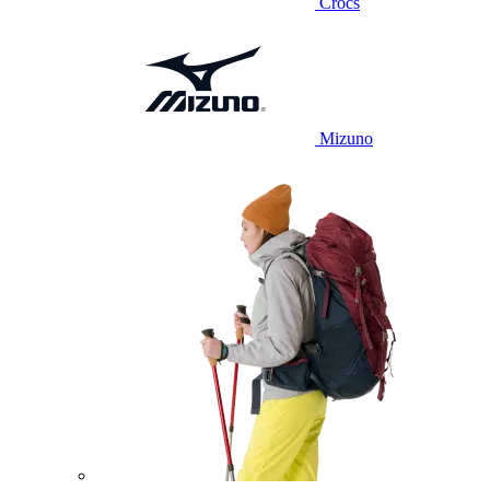
Crocs
Mizuno