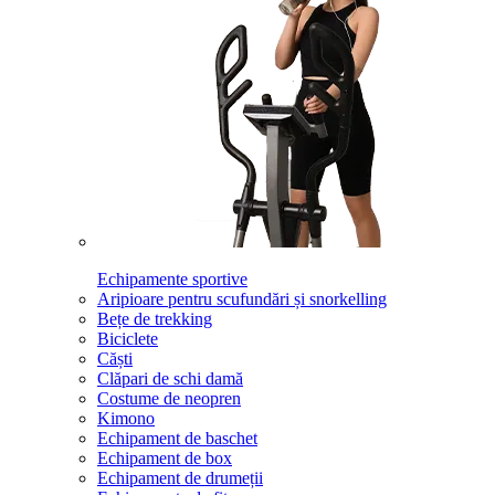
Echipamente sportive
Aripioare pentru scufundări și snorkelling
Bețe de trekking
Biciclete
Căști
Clăpari de schi damă
Costume de neopren
Kimono
Echipament de baschet
Echipament de box
Echipament de drumeții