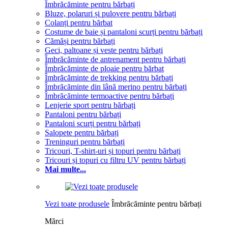
Îmbrăcăminte pentru bărbați
Bluze, polaruri și pulovere pentru bărbați
Colanți pentru bărbat
Costume de baie și pantaloni scurți pentru bărbați
Cămăși pentru bărbați
Geci, paltoane și veste pentru bărbați
Îmbrăcăminte de antrenament pentru bărbați
Îmbrăcăminte de ploaie pentru bărbat
Îmbrăcăminte de trekking pentru bărbați
Îmbrăcăminte din lână merino pentru bărbați
Îmbrăcăminte termoactive pentru bărbați
Lenjerie sport pentru bărbați
Pantaloni pentru bărbați
Pantaloni scurți pentru bărbați
Salopete pentru bărbați
Treninguri pentru bărbați
Tricouri, T-shirt-uri și topuri pentru bărbați
Tricouri și topuri cu filtru UV pentru bărbați
Mai multe...
Vezi toate produsele
Îmbrăcăminte pentru bărbați
Mărci