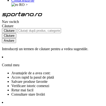
Contactează-ne
RO
>
Nav switch
Căutare
Căutare
Căutare
Anulare
Introduceți un termen de căutare pentru a vedea sugestiile.
Contul meu
Avantajele de a avea cont:
Acces rapid la pasul de plată
Salvare produse favorite
Verificare istoric comenzi
Retur mai facil
Consultare stare livrări