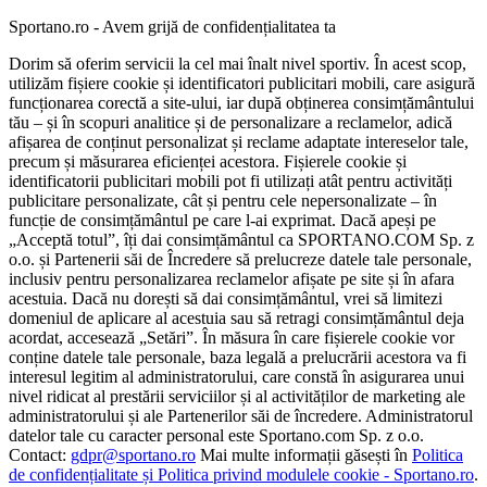
Sportano.ro - Avem grijă de confidențialitatea ta
Dorim să oferim servicii la cel mai înalt nivel sportiv. În acest scop,
utilizăm fișiere cookie și identificatori publicitari mobili, care asigură
funcționarea corectă a site-ului, iar după obținerea consimțământului
tău – și în scopuri analitice și de personalizare a reclamelor, adică
afișarea de conținut personalizat și reclame adaptate intereselor tale,
precum și măsurarea eficienței acestora. Fișierele cookie și
identificatorii publicitari mobili pot fi utilizați atât pentru activități
publicitare personalizate, cât și pentru cele nepersonalizate – în
funcție de consimțământul pe care l-ai exprimat. Dacă apeși pe
„Acceptă totul”, îți dai consimțământul ca SPORTANO.COM Sp. z
o.o. și Partenerii săi de Încredere să prelucreze datele tale personale,
inclusiv pentru personalizarea reclamelor afișate pe site și în afara
acestuia. Dacă nu dorești să dai consimțământul, vrei să limitezi
domeniul de aplicare al acestuia sau să retragi consimțământul deja
acordat, accesează „Setări”. În măsura în care fișierele cookie vor
conține datele tale personale, baza legală a prelucrării acestora va fi
interesul legitim al administratorului, care constă în asigurarea unui
nivel ridicat al prestării serviciilor și al activităților de marketing ale
administratorului și ale Partenerilor săi de încredere. Administratorul
datelor tale cu caracter personal este Sportano.com Sp. z o.o.
Contact:
gdpr@sportano.ro
Mai multe informații găsești în
Politica
de confidențialitate și Politica privind modulele cookie - Sportano.ro
.