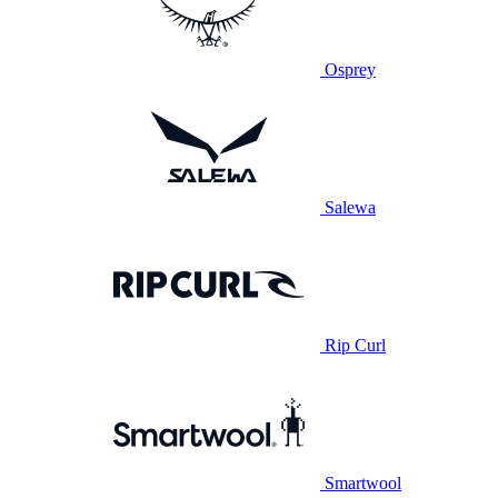
Osprey
Salewa
Rip Curl
Smartwool