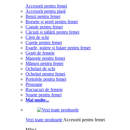
Accesorii pentru femei
Accesorii pentru plajă
Benzi pentru femei
Borsete și genți pentru femei
Cagule pentru femei
Căciuli și pălării pentru femei
Căști de schi
Curele pentru femei
Eșarfe, gulere și fulare pentru femei
Genți de femeie
Manșete pentru femei
Mănuși pentru femei
Ochelari de schi
Ochelari pentru femei
Portofele pentru femei
Prosoape
Rucsacuri de femeie
Șosete pentru femei
Mai multe...
Vezi toate produsele
Accesorii pentru femei
Mărci