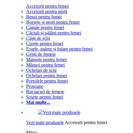
Accesorii pentru femei
Accesorii pentru plajă
Benzi pentru femei
Borsete și genți pentru femei
Cagule pentru femei
Căciuli și pălării pentru femei
Căști de schi
Curele pentru femei
Eșarfe, gulere și fulare pentru femei
Genți de femeie
Manșete pentru femei
Mănuși pentru femei
Ochelari de schi
Ochelari pentru femei
Portofele pentru femei
Prosoape
Rucsacuri de femeie
Șosete pentru femei
Mai multe...
Vezi toate produsele
Accesorii pentru femei
Mărci