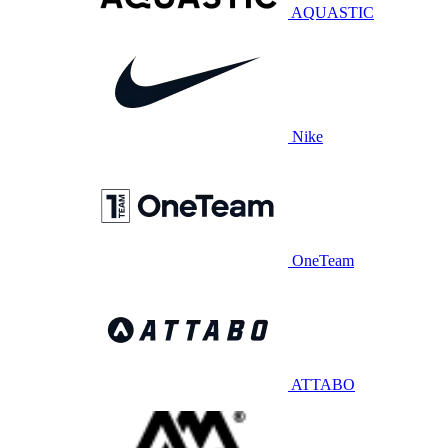
AQUASTIC
Nike
OneTeam
ATTABO