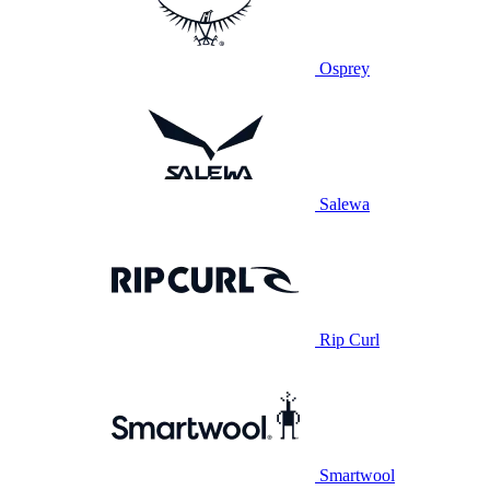
Osprey
Salewa
Rip Curl
Smartwool