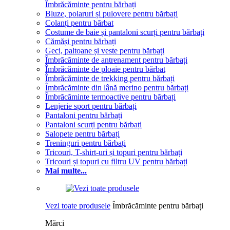
Îmbrăcăminte pentru bărbați
Bluze, polaruri și pulovere pentru bărbați
Colanți pentru bărbat
Costume de baie și pantaloni scurți pentru bărbați
Cămăși pentru bărbați
Geci, paltoane și veste pentru bărbați
Îmbrăcăminte de antrenament pentru bărbați
Îmbrăcăminte de ploaie pentru bărbat
Îmbrăcăminte de trekking pentru bărbați
Îmbrăcăminte din lână merino pentru bărbați
Îmbrăcăminte termoactive pentru bărbați
Lenjerie sport pentru bărbați
Pantaloni pentru bărbați
Pantaloni scurți pentru bărbați
Salopete pentru bărbați
Treninguri pentru bărbați
Tricouri, T-shirt-uri și topuri pentru bărbați
Tricouri și topuri cu filtru UV pentru bărbați
Mai multe...
Vezi toate produsele
Îmbrăcăminte pentru bărbați
Mărci