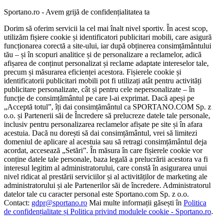
Sportano.ro - Avem grijă de confidențialitatea ta
Dorim să oferim servicii la cel mai înalt nivel sportiv. În acest scop,
utilizăm fișiere cookie și identificatori publicitari mobili, care asigură
funcționarea corectă a site-ului, iar după obținerea consimțământului
tău – și în scopuri analitice și de personalizare a reclamelor, adică
afișarea de conținut personalizat și reclame adaptate intereselor tale,
precum și măsurarea eficienței acestora. Fișierele cookie și
identificatorii publicitari mobili pot fi utilizați atât pentru activități
publicitare personalizate, cât și pentru cele nepersonalizate – în
funcție de consimțământul pe care l-ai exprimat. Dacă apeși pe
„Acceptă totul”, îți dai consimțământul ca SPORTANO.COM Sp. z
o.o. și Partenerii săi de Încredere să prelucreze datele tale personale,
inclusiv pentru personalizarea reclamelor afișate pe site și în afara
acestuia. Dacă nu dorești să dai consimțământul, vrei să limitezi
domeniul de aplicare al acestuia sau să retragi consimțământul deja
acordat, accesează „Setări”. În măsura în care fișierele cookie vor
conține datele tale personale, baza legală a prelucrării acestora va fi
interesul legitim al administratorului, care constă în asigurarea unui
nivel ridicat al prestării serviciilor și al activităților de marketing ale
administratorului și ale Partenerilor săi de încredere. Administratorul
datelor tale cu caracter personal este Sportano.com Sp. z o.o.
Contact:
gdpr@sportano.ro
Mai multe informații găsești în
Politica
de confidențialitate și Politica privind modulele cookie - Sportano.ro
.