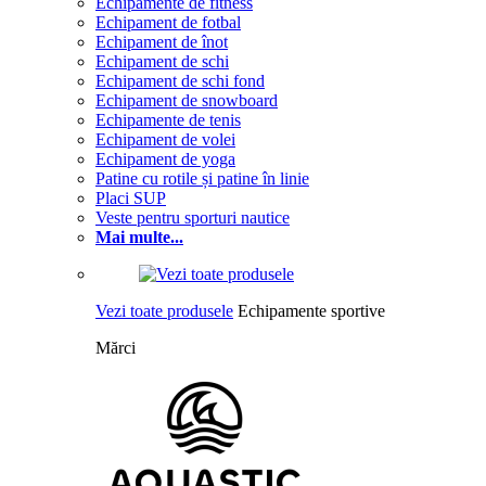
Echipamente de fitness
Echipament de fotbal
Echipament de înot
Echipament de schi
Echipament de schi fond
Echipament de snowboard
Echipamente de tenis
Echipament de volei
Echipament de yoga
Patine cu rotile și patine în linie
Placi SUP
Veste pentru sporturi nautice
Mai multe...
Vezi toate produsele
Echipamente sportive
Mărci