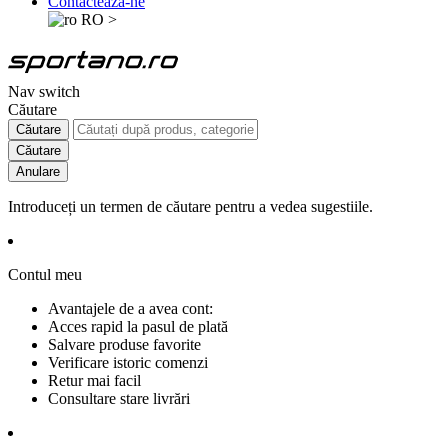
Contactează-ne
RO
>
Nav switch
Căutare
Căutare
Căutare
Anulare
Introduceți un termen de căutare pentru a vedea sugestiile.
Contul meu
Avantajele de a avea cont:
Acces rapid la pasul de plată
Salvare produse favorite
Verificare istoric comenzi
Retur mai facil
Consultare stare livrări