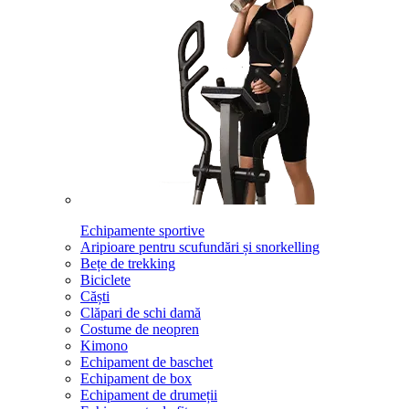
Echipamente sportive
Aripioare pentru scufundări și snorkelling
Bețe de trekking
Biciclete
Căști
Clăpari de schi damă
Costume de neopren
Kimono
Echipament de baschet
Echipament de box
Echipament de drumeții