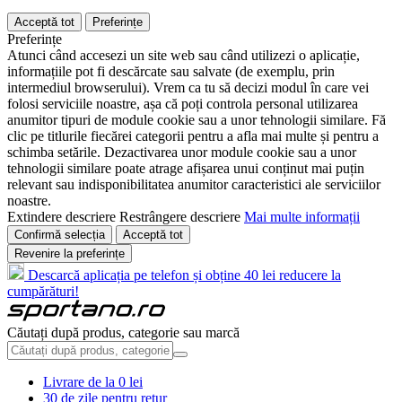
Acceptă tot
Preferințe
Preferințe
Atunci când accesezi un site web sau când utilizezi o aplicație,
informațiile pot fi descărcate sau salvate (de exemplu, prin
intermediul browserului). Vrem ca tu să decizi modul în care vei
folosi serviciile noastre, așa că poți controla personal utilizarea
anumitor tipuri de module cookie sau a unor tehnologii similare. Fă
clic pe titlurile fiecărei categorii pentru a afla mai multe și pentru a
schimba setările. Dezactivarea unor module cookie sau a unor
tehnologii similare poate atrage afișarea unui conținut mai puțin
relevant sau indisponibilitatea anumitor caracteristici ale serviciilor
noastre.
Extindere descriere
Restrângere descriere
Mai multe informații
Confirmă selecția
Acceptă tot
Revenire la preferințe
Descarcă aplicația pe telefon și obține 40 lei reducere la
cumpărături!
Căutați după produs, categorie sau marcă
Livrare de la 0 lei
30 de zile pentru retur