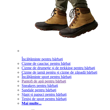
Încălțăminte pentru bărbați
Cizme de cauciuc pentru bărbat
Cizme de drumeție și de trekking pentru bărbați
Cizme de iarnă pentru și cizme de zăpadă bărbați
Încălțăminte sport pentru bărbați
Pantofi de apă pentru bărbați
Sneakers pentru bărbați
Sandale pentru bărbați
Șlapi și papuci pentru bărbați
Teniși de sport pentru bărbați
Mai multe...