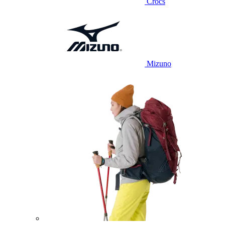
Crocs
Mizuno