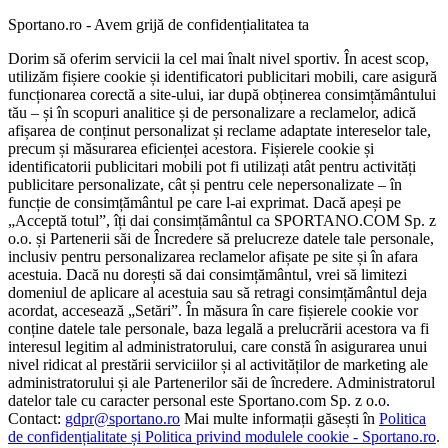
Sportano.ro - Avem grijă de confidențialitatea ta
Dorim să oferim servicii la cel mai înalt nivel sportiv. În acest scop,
utilizăm fișiere cookie și identificatori publicitari mobili, care asigură
funcționarea corectă a site-ului, iar după obținerea consimțământului
tău – și în scopuri analitice și de personalizare a reclamelor, adică
afișarea de conținut personalizat și reclame adaptate intereselor tale,
precum și măsurarea eficienței acestora. Fișierele cookie și
identificatorii publicitari mobili pot fi utilizați atât pentru activități
publicitare personalizate, cât și pentru cele nepersonalizate – în
funcție de consimțământul pe care l-ai exprimat. Dacă apeși pe
„Acceptă totul”, îți dai consimțământul ca SPORTANO.COM Sp. z
o.o. și Partenerii săi de Încredere să prelucreze datele tale personale,
inclusiv pentru personalizarea reclamelor afișate pe site și în afara
acestuia. Dacă nu dorești să dai consimțământul, vrei să limitezi
domeniul de aplicare al acestuia sau să retragi consimțământul deja
acordat, accesează „Setări”. În măsura în care fișierele cookie vor
conține datele tale personale, baza legală a prelucrării acestora va fi
interesul legitim al administratorului, care constă în asigurarea unui
nivel ridicat al prestării serviciilor și al activităților de marketing ale
administratorului și ale Partenerilor săi de încredere. Administratorul
datelor tale cu caracter personal este Sportano.com Sp. z o.o.
Contact:
gdpr@sportano.ro
Mai multe informații găsești în
Politica
de confidențialitate și Politica privind modulele cookie - Sportano.ro
.