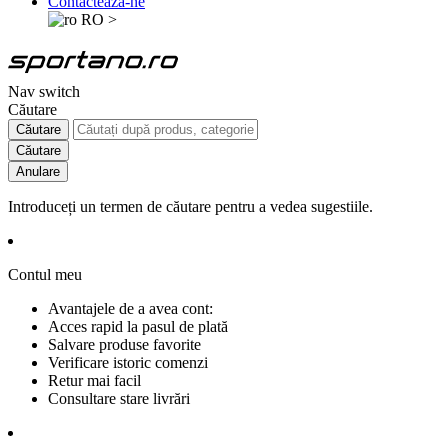
Contactează-ne
RO
>
Nav switch
Căutare
Căutare
Căutare
Anulare
Introduceți un termen de căutare pentru a vedea sugestiile.
Contul meu
Avantajele de a avea cont:
Acces rapid la pasul de plată
Salvare produse favorite
Verificare istoric comenzi
Retur mai facil
Consultare stare livrări