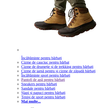
Încălțăminte pentru bărbați
Cizme de cauciuc pentru bărbat
Cizme de drumeție și de trekking pentru bărbați
Cizme de iarnă pentru și cizme de zăpadă bărbați
Încălțăminte sport pentru bărbați
Pantofi de apă pentru bărbați
Sneakers pentru bărbați
Sandale pentru bărbați
Șlapi și papuci pentru bărbați
Teniși de sport pentru bărbați
Mai multe...