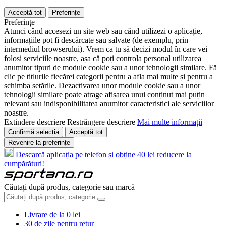
Acceptă tot
Preferințe
Preferințe
Atunci când accesezi un site web sau când utilizezi o aplicație,
informațiile pot fi descărcate sau salvate (de exemplu, prin
intermediul browserului). Vrem ca tu să decizi modul în care vei
folosi serviciile noastre, așa că poți controla personal utilizarea
anumitor tipuri de module cookie sau a unor tehnologii similare. Fă
clic pe titlurile fiecărei categorii pentru a afla mai multe și pentru a
schimba setările. Dezactivarea unor module cookie sau a unor
tehnologii similare poate atrage afișarea unui conținut mai puțin
relevant sau indisponibilitatea anumitor caracteristici ale serviciilor
noastre.
Extindere descriere
Restrângere descriere
Mai multe informații
Confirmă selecția
Acceptă tot
Revenire la preferințe
Descarcă aplicația pe telefon și obține 40 lei reducere la
cumpărături!
Căutați după produs, categorie sau marcă
Livrare de la 0 lei
30 de zile pentru retur