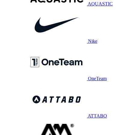
AQUASTIC
Nike
OneTeam
ATTABO