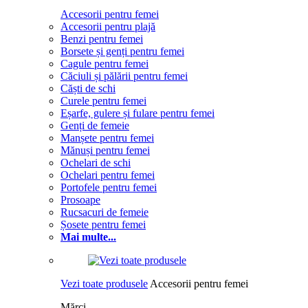
Accesorii pentru femei
Accesorii pentru plajă
Benzi pentru femei
Borsete și genți pentru femei
Cagule pentru femei
Căciuli și pălării pentru femei
Căști de schi
Curele pentru femei
Eșarfe, gulere și fulare pentru femei
Genți de femeie
Manșete pentru femei
Mănuși pentru femei
Ochelari de schi
Ochelari pentru femei
Portofele pentru femei
Prosoape
Rucsacuri de femeie
Șosete pentru femei
Mai multe...
Vezi toate produsele
Accesorii pentru femei
Mărci