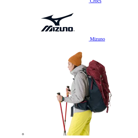
Crocs
Mizuno