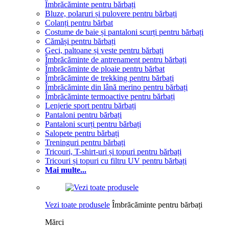
Îmbrăcăminte pentru bărbați
Bluze, polaruri și pulovere pentru bărbați
Colanți pentru bărbat
Costume de baie și pantaloni scurți pentru bărbați
Cămăși pentru bărbați
Geci, paltoane și veste pentru bărbați
Îmbrăcăminte de antrenament pentru bărbați
Îmbrăcăminte de ploaie pentru bărbat
Îmbrăcăminte de trekking pentru bărbați
Îmbrăcăminte din lână merino pentru bărbați
Îmbrăcăminte termoactive pentru bărbați
Lenjerie sport pentru bărbați
Pantaloni pentru bărbați
Pantaloni scurți pentru bărbați
Salopete pentru bărbați
Treninguri pentru bărbați
Tricouri, T-shirt-uri și topuri pentru bărbați
Tricouri și topuri cu filtru UV pentru bărbați
Mai multe...
Vezi toate produsele
Îmbrăcăminte pentru bărbați
Mărci