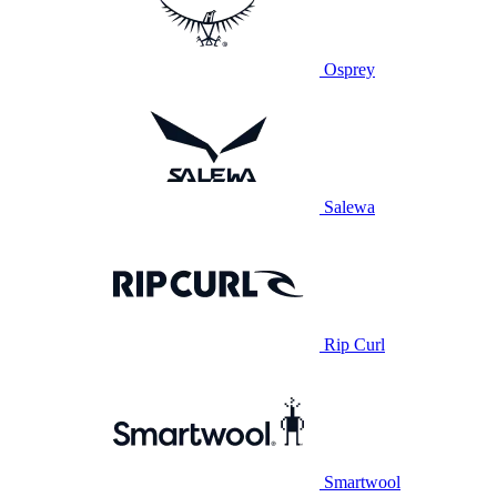
Osprey
Salewa
Rip Curl
Smartwool