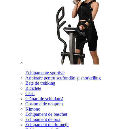
Echipamente sportive
Aripioare pentru scufundări și snorkelling
Bețe de trekking
Biciclete
Căști
Clăpari de schi damă
Costume de neopren
Kimono
Echipament de baschet
Echipament de box
Echipament de drumeții