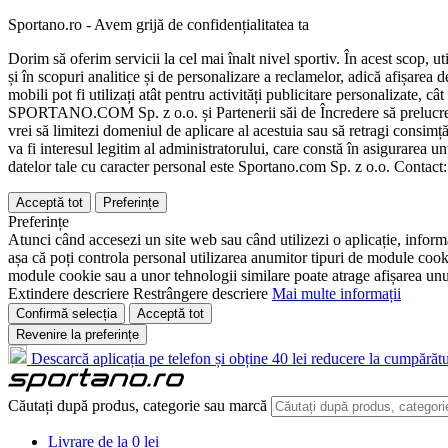
Sportano.ro - Avem grijă de confidențialitatea ta
Dorim să oferim servicii la cel mai înalt nivel sportiv. În acest scop, u
și în scopuri analitice și de personalizare a reclamelor, adică afișarea d
mobili pot fi utilizați atât pentru activități publicitare personalizate,
SPORTANO.COM Sp. z o.o. și Partenerii săi de Încredere să prelucreze d
vrei să limitezi domeniul de aplicare al acestuia sau să retragi consimț
va fi interesul legitim al administratorului, care constă în asigurarea unu
datelor tale cu caracter personal este Sportano.com Sp. z o.o. Contact
Acceptă tot
Preferințe
Preferințe
Atunci când accesezi un site web sau când utilizezi o aplicație, informa
așa că poți controla personal utilizarea anumitor tipuri de module cooki
module cookie sau a unor tehnologii similare poate atrage afișarea unui 
Extindere descriere
Restrângere descriere
Mai multe informații
Confirmă selecția
Acceptă tot
Revenire la preferințe
Descarcă aplicația pe telefon și obține 40 lei reducere la cumpărătu
Căutați după produs, categorie sau marcă
Livrare de la 0 lei