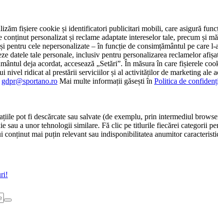
tilizăm fișiere cookie și identificatori publicitari mobili, care asigură fu
e conținut personalizat și reclame adaptate intereselor tale, precum și măsu
 cât și pentru cele nepersonalizate – în funcție de consimțământul pe care
atele tale personale, inclusiv pentru personalizarea reclamelor afișate
ământul deja acordat, accesează „Setări”. În măsura în care fișierele cook
i nivel ridicat al prestării serviciilor și al activităților de marketing ale
:
gdpr@sportano.ro
Mai multe informații găsești în
Politica de confidenț
țiile pot fi descărcate sau salvate (de exemplu, prin intermediul browser
e sau a unor tehnologii similare. Fă clic pe titlurile fiecărei categorii p
conținut mai puțin relevant sau indisponibilitatea anumitor caracteristici
ri!