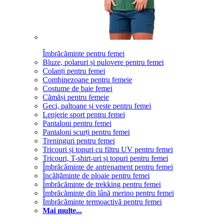
Îmbrăcăminte pentru femei
Bluze, polaruri și pulovere pentru femei
Colanți pentru femei
Combinezoane pentru femeie
Costume de baie femei
Cămăși pentru femeie
Geci, paltoane și veste pentru femei
Lenjerie sport pentru femei
Pantaloni pentru femei
Pantaloni scurți pentru femei
Treninguri pentru femei
Tricouri și topuri cu filtru UV pentru femei
Tricouri, T-shirt-uri și topuri pentru femei
Îmbrăcăminte de antrenament pentru femei
Încălțăminte de ploaie pentru femei
Îmbrăcăminte de trekking pentru femei
Îmbrăcăminte din lână merino pentru femei
Îmbrăcăminte termoactivă pentru femei
Mai multe...