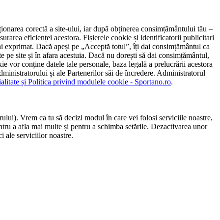
ncționarea corectă a site-ului, iar după obținerea consimțământului tău –
rarea eficienței acestora. Fișierele cookie și identificatorii publicitari
 l-ai exprimat. Dacă apeși pe „Acceptă totul”, îți dai consimțământul ca
 pe site și în afara acestuia. Dacă nu dorești să dai consimțământul,
ie vor conține datele tale personale, baza legală a prelucrării acestora
 administratorului și ale Partenerilor săi de încredere. Administratorul
ialitate și Politica privind modulele cookie - Sportano.ro
.
ului). Vrem ca tu să decizi modul în care vei folosi serviciile noastre,
entru a afla mai multe și pentru a schimba setările. Dezactivarea unor
 ale serviciilor noastre.