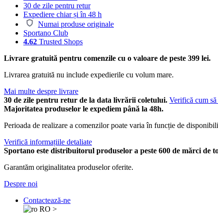
30 de zile pentru retur
Expediere chiar și în 48 h
Numai produse originale
Sportano Club
4.62
Trusted Shops
Livrare gratuită pentru comenzile cu o valoare de peste 399 lei.
Livrarea gratuită nu include expedierile cu volum mare.
Mai multe despre livrare
30 de zile pentru retur de la data livrării coletului.
Verifică cum să 
Majoritatea produselor le expediem până la 48h.
Perioada de realizare a comenzilor poate varia în funcție de disponibili
Verifică informațiile detaliate
Sportano este distribuitorul produselor a peste 600 de mărci de t
Garantăm originalitatea produselor oferite.
Despre noi
Contactează-ne
RO
>