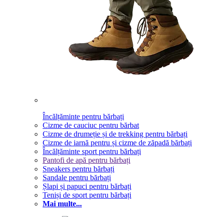
Încălțăminte pentru bărbați
Cizme de cauciuc pentru bărbat
Cizme de drumeție și de trekking pentru bărbați
Cizme de iarnă pentru și cizme de zăpadă bărbați
Încălțăminte sport pentru bărbați
Pantofi de apă pentru bărbați
Sneakers pentru bărbați
Sandale pentru bărbați
Șlapi și papuci pentru bărbați
Teniși de sport pentru bărbați
Mai multe...