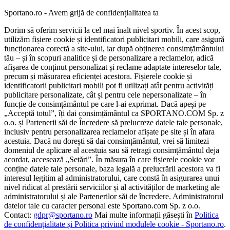
Sportano.ro - Avem grijă de confidențialitatea ta
Dorim să oferim servicii la cel mai înalt nivel sportiv. În acest scop,
utilizăm fișiere cookie și identificatori publicitari mobili, care asigură
funcționarea corectă a site-ului, iar după obținerea consimțământului
tău – și în scopuri analitice și de personalizare a reclamelor, adică
afișarea de conținut personalizat și reclame adaptate intereselor tale,
precum și măsurarea eficienței acestora. Fișierele cookie și
identificatorii publicitari mobili pot fi utilizați atât pentru activități
publicitare personalizate, cât și pentru cele nepersonalizate – în
funcție de consimțământul pe care l-ai exprimat. Dacă apeși pe
„Acceptă totul”, îți dai consimțământul ca SPORTANO.COM Sp. z
o.o. și Partenerii săi de Încredere să prelucreze datele tale personale,
inclusiv pentru personalizarea reclamelor afișate pe site și în afara
acestuia. Dacă nu dorești să dai consimțământul, vrei să limitezi
domeniul de aplicare al acestuia sau să retragi consimțământul deja
acordat, accesează „Setări”. În măsura în care fișierele cookie vor
conține datele tale personale, baza legală a prelucrării acestora va fi
interesul legitim al administratorului, care constă în asigurarea unui
nivel ridicat al prestării serviciilor și al activităților de marketing ale
administratorului și ale Partenerilor săi de încredere. Administratorul
datelor tale cu caracter personal este Sportano.com Sp. z o.o.
Contact:
gdpr@sportano.ro
Mai multe informații găsești în
Politica
de confidențialitate și Politica privind modulele cookie - Sportano.ro
.