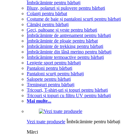
Îmbrăcăminte pentru bărbați
Bluze, polaruri și pulovere pentru bărbați
Colanți pentru bărbat
Costume de baie și pantaloni scurți pentru bărbați
Cămăși pentru bărbați
Geci, paltoane și veste pentru bărbați
Îmbrăcăminte de antrenament pentru bărbați
Îmbrăcăminte de ploaie pentru bărbat
Îmbrăcăminte de trekking pentru bărbați
Îmbrăcăminte din lână merino pentru bărbați
Îmbrăcăminte termoactive pentru bărbați
Lenjerie sport pentru bărbați
Pantaloni pentru bărbați
Pantaloni scurți pentru bărbați
Salopete pentru bărbați
Treninguri pentru bărbați
Tricouri, T-shirt-uri și topuri pentru bărbați
Tricouri și topuri cu filtru UV pentru bărbați
Mai multe...
Vezi toate produsele
Îmbrăcăminte pentru bărbați
Mărci