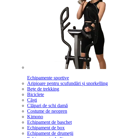
Echipamente sportive
Aripioare pentru scufundări și snorkelling
Bețe de trekking
Biciclete
Căști
Clăpari de schi damă
Costume de neopren
Kimono
Echipament de baschet
Echipament de box
Echipament de drumeții