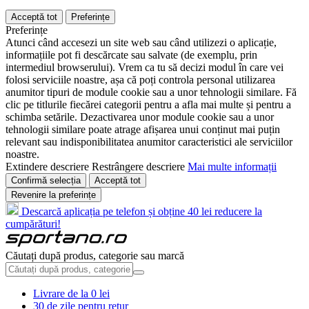
Acceptă tot
Preferințe
Preferințe
Atunci când accesezi un site web sau când utilizezi o aplicație,
informațiile pot fi descărcate sau salvate (de exemplu, prin
intermediul browserului). Vrem ca tu să decizi modul în care vei
folosi serviciile noastre, așa că poți controla personal utilizarea
anumitor tipuri de module cookie sau a unor tehnologii similare. Fă
clic pe titlurile fiecărei categorii pentru a afla mai multe și pentru a
schimba setările. Dezactivarea unor module cookie sau a unor
tehnologii similare poate atrage afișarea unui conținut mai puțin
relevant sau indisponibilitatea anumitor caracteristici ale serviciilor
noastre.
Extindere descriere
Restrângere descriere
Mai multe informații
Confirmă selecția
Acceptă tot
Revenire la preferințe
Descarcă aplicația pe telefon și obține 40 lei reducere la
cumpărături!
Căutați după produs, categorie sau marcă
Livrare de la 0 lei
30 de zile pentru retur