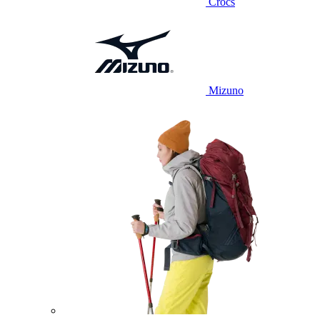
Crocs
Mizuno