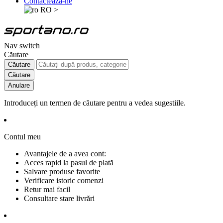
Contactează-ne
RO
>
Nav switch
Căutare
Căutare
Căutare
Anulare
Introduceți un termen de căutare pentru a vedea sugestiile.
Contul meu
Avantajele de a avea cont:
Acces rapid la pasul de plată
Salvare produse favorite
Verificare istoric comenzi
Retur mai facil
Consultare stare livrări