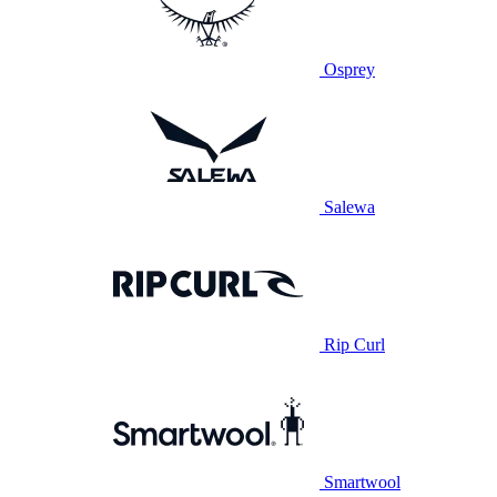
Osprey
Salewa
Rip Curl
Smartwool