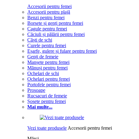
Accesorii pentru femei
Accesorii pentru plajă
Benzi pentru femei
Borsete și genți pentru femei
Cagule pentru femei
Căciuli și pălării pentru femei
Căști de schi
Curele pentru femei
Eșarfe, gulere și fulare pentru femei
Genți de femeie
Manșete pentru femei
Mănuși pentru femei
Ochelari de schi
Ochelari pentru femei
Portofele pentru femei
Prosoape
Rucsacuri de femeie
Șosete pentru femei
Mai multe...
Vezi toate produsele
Accesorii pentru femei
Mărci