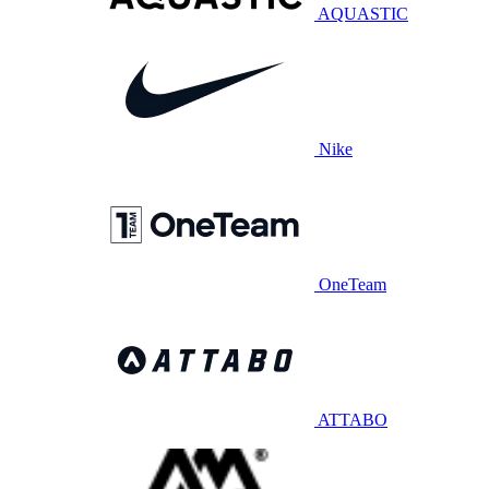
AQUASTIC
Nike
OneTeam
ATTABO