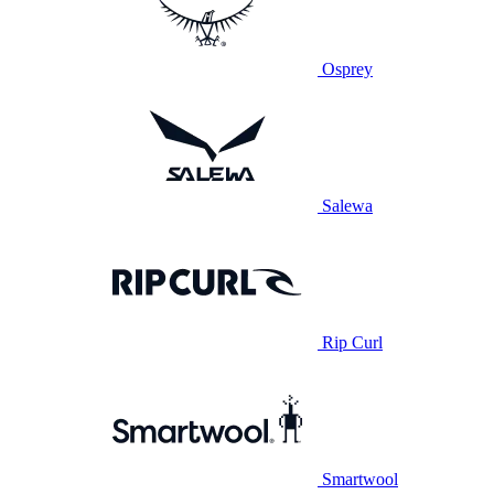
Osprey
Salewa
Rip Curl
Smartwool