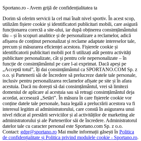
Sportano.ro - Avem grijă de confidențialitatea ta
Dorim să oferim servicii la cel mai înalt nivel sportiv. În acest scop,
utilizăm fișiere cookie și identificatori publicitari mobili, care asigură
funcționarea corectă a site-ului, iar după obținerea consimțământului
tău – și în scopuri analitice și de personalizare a reclamelor, adică
afișarea de conținut personalizat și reclame adaptate intereselor tale,
precum și măsurarea eficienței acestora. Fișierele cookie și
identificatorii publicitari mobili pot fi utilizați atât pentru activități
publicitare personalizate, cât și pentru cele nepersonalizate – în
funcție de consimțământul pe care l-ai exprimat. Dacă apeși pe
„Acceptă totul”, îți dai consimțământul ca SPORTANO.COM Sp. z
o.o. și Partenerii săi de Încredere să prelucreze datele tale personale,
inclusiv pentru personalizarea reclamelor afișate pe site și în afara
acestuia. Dacă nu dorești să dai consimțământul, vrei să limitezi
domeniul de aplicare al acestuia sau să retragi consimțământul deja
acordat, accesează „Setări”. În măsura în care fișierele cookie vor
conține datele tale personale, baza legală a prelucrării acestora va fi
interesul legitim al administratorului, care constă în asigurarea unui
nivel ridicat al prestării serviciilor și al activităților de marketing ale
administratorului și ale Partenerilor săi de încredere. Administratorul
datelor tale cu caracter personal este Sportano.com Sp. z o.o.
Contact:
gdpr@sportano.ro
Mai multe informații găsești în
Politica
de confidențialitate și Politica privind modulele cookie - Sportano.ro
.