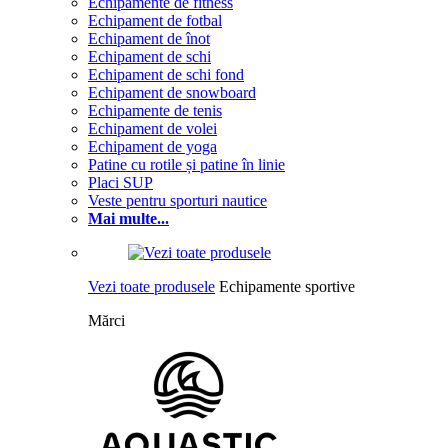
Echipamente de fitness
Echipament de fotbal
Echipament de înot
Echipament de schi
Echipament de schi fond
Echipament de snowboard
Echipamente de tenis
Echipament de volei
Echipament de yoga
Patine cu rotile și patine în linie
Placi SUP
Veste pentru sporturi nautice
Mai multe...
Vezi toate produsele
Echipamente sportive
Mărci