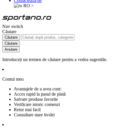
Contactează-ne
RO
>
Nav switch
Căutare
Căutare
Căutare
Anulare
Introduceți un termen de căutare pentru a vedea sugestiile.
Contul meu
Avantajele de a avea cont:
Acces rapid la pasul de plată
Salvare produse favorite
Verificare istoric comenzi
Retur mai facil
Consultare stare livrări