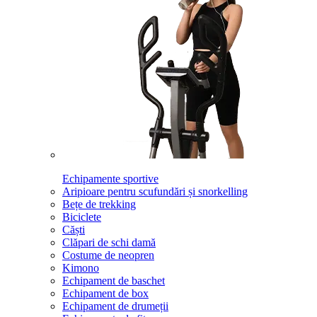
Echipamente sportive
Aripioare pentru scufundări și snorkelling
Bețe de trekking
Biciclete
Căști
Clăpari de schi damă
Costume de neopren
Kimono
Echipament de baschet
Echipament de box
Echipament de drumeții