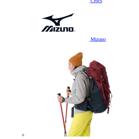
Crocs
Mizuno