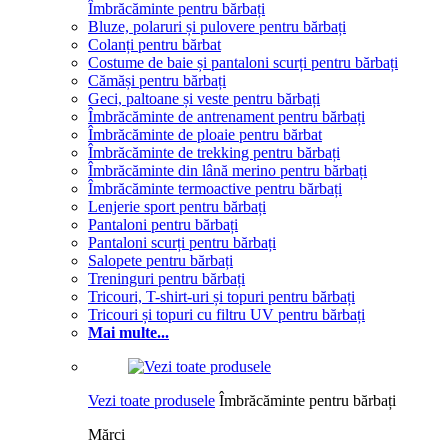
Îmbrăcăminte pentru bărbați
Bluze, polaruri și pulovere pentru bărbați
Colanți pentru bărbat
Costume de baie și pantaloni scurți pentru bărbați
Cămăși pentru bărbați
Geci, paltoane și veste pentru bărbați
Îmbrăcăminte de antrenament pentru bărbați
Îmbrăcăminte de ploaie pentru bărbat
Îmbrăcăminte de trekking pentru bărbați
Îmbrăcăminte din lână merino pentru bărbați
Îmbrăcăminte termoactive pentru bărbați
Lenjerie sport pentru bărbați
Pantaloni pentru bărbați
Pantaloni scurți pentru bărbați
Salopete pentru bărbați
Treninguri pentru bărbați
Tricouri, T-shirt-uri și topuri pentru bărbați
Tricouri și topuri cu filtru UV pentru bărbați
Mai multe...
Vezi toate produsele
Îmbrăcăminte pentru bărbați
Mărci