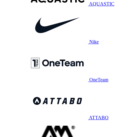
AQUASTIC
Nike
OneTeam
ATTABO