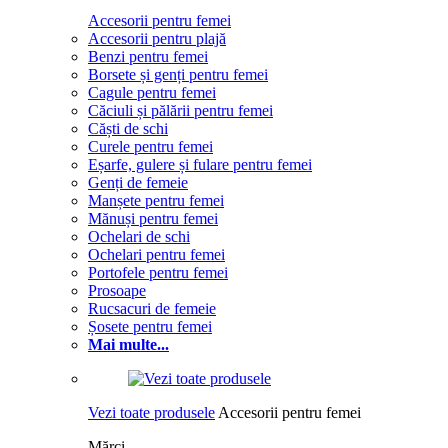
Accesorii pentru femei
Accesorii pentru plajă
Benzi pentru femei
Borsete și genți pentru femei
Cagule pentru femei
Căciuli și pălării pentru femei
Căști de schi
Curele pentru femei
Eșarfe, gulere și fulare pentru femei
Genți de femeie
Manșete pentru femei
Mănuși pentru femei
Ochelari de schi
Ochelari pentru femei
Portofele pentru femei
Prosoape
Rucsacuri de femeie
Șosete pentru femei
Mai multe...
Vezi toate produsele
Accesorii pentru femei
Mărci