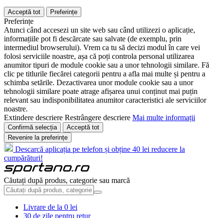
Acceptă tot
Preferințe
Preferințe
Atunci când accesezi un site web sau când utilizezi o aplicație,
informațiile pot fi descărcate sau salvate (de exemplu, prin
intermediul browserului). Vrem ca tu să decizi modul în care vei
folosi serviciile noastre, așa că poți controla personal utilizarea
anumitor tipuri de module cookie sau a unor tehnologii similare. Fă
clic pe titlurile fiecărei categorii pentru a afla mai multe și pentru a
schimba setările. Dezactivarea unor module cookie sau a unor
tehnologii similare poate atrage afișarea unui conținut mai puțin
relevant sau indisponibilitatea anumitor caracteristici ale serviciilor
noastre.
Extindere descriere
Restrângere descriere
Mai multe informații
Confirmă selecția
Acceptă tot
Revenire la preferințe
Descarcă aplicația pe telefon și obține 40 lei reducere la
cumpărături!
Căutați după produs, categorie sau marcă
Livrare de la 0 lei
30 de zile pentru retur