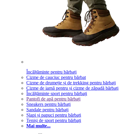
Încălțăminte pentru bărbați
Cizme de cauciuc pentru bărbat
Cizme de drumeție și de trekking pentru bărbați
Cizme de iarnă pentru și cizme de zăpadă bărbați
Încălțăminte sport pentru bărbați
Pantofi de apă pentru bărbați
Sneakers pentru bărbați
Sandale pentru bărbați
Șlapi și papuci pentru bărbați
Teniși de sport pentru bărbați
Mai multe...