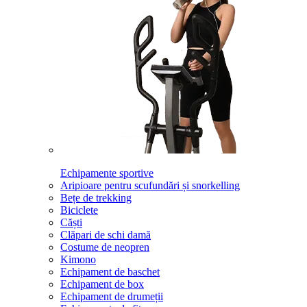
Echipamente sportive
Aripioare pentru scufundări și snorkelling
Bețe de trekking
Biciclete
Căști
Clăpari de schi damă
Costume de neopren
Kimono
Echipament de baschet
Echipament de box
Echipament de drumeții