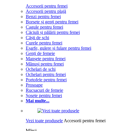
Accesorii pentru femei
Accesorii pentru plajă
Benzi pentru femei
Borsete și genți pentru femei
Cagule pentru femei
Căciuli și pălării pentru femei
Căști de schi
Curele pentru femei
Eșarfe, gulere și fulare pentru femei
Genți de femeie
Manșete pentru femei
Mănuși pentru femei
Ochelari de schi
Ochelari pentru femei
Portofele pentru femei
Prosoape
Rucsacuri de femeie
Șosete pentru femei
Mai multe...
Vezi toate produsele
Accesorii pentru femei
Mărci