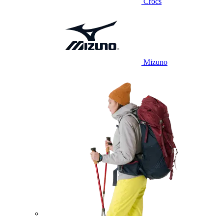
Crocs
Mizuno