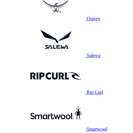
Osprey
Salewa
Rip Curl
Smartwool