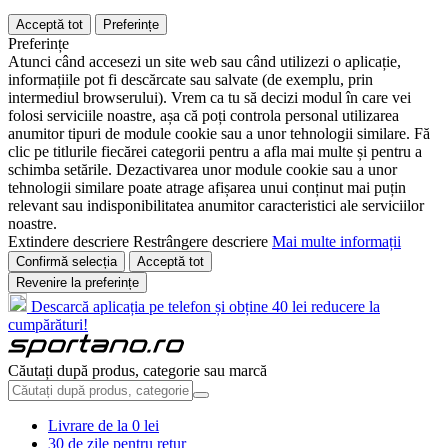
Acceptă tot
Preferințe
Preferințe
Atunci când accesezi un site web sau când utilizezi o aplicație,
informațiile pot fi descărcate sau salvate (de exemplu, prin
intermediul browserului). Vrem ca tu să decizi modul în care vei
folosi serviciile noastre, așa că poți controla personal utilizarea
anumitor tipuri de module cookie sau a unor tehnologii similare. Fă
clic pe titlurile fiecărei categorii pentru a afla mai multe și pentru a
schimba setările. Dezactivarea unor module cookie sau a unor
tehnologii similare poate atrage afișarea unui conținut mai puțin
relevant sau indisponibilitatea anumitor caracteristici ale serviciilor
noastre.
Extindere descriere
Restrângere descriere
Mai multe informații
Confirmă selecția
Acceptă tot
Revenire la preferințe
Descarcă aplicația pe telefon și obține 40 lei reducere la
cumpărături!
Căutați după produs, categorie sau marcă
Livrare de la 0 lei
30 de zile pentru retur