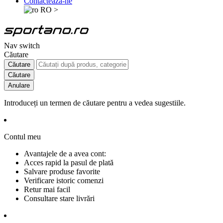
Contactează-ne
RO
>
Nav switch
Căutare
Căutare
Căutare
Anulare
Introduceți un termen de căutare pentru a vedea sugestiile.
Contul meu
Avantajele de a avea cont:
Acces rapid la pasul de plată
Salvare produse favorite
Verificare istoric comenzi
Retur mai facil
Consultare stare livrări