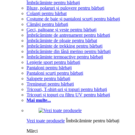
Îmbrăcăminte pentru bărbați
Bluze, polaruri și pulovere pentru bărbați
Colanți pentru bărbat
Costume de baie și pantaloni scurți pentru bărbați
Cămăși pentru bărbați
Geci, paltoane și veste pentru bărbați
Îmbrăcăminte de antrenament pentru bărbați
Îmbrăcăminte de ploaie pentru bărbat
Îmbrăcăminte de trekking pentru bărbați
Îmbrăcăminte din lână merino pentru bărbați
Îmbrăcăminte termoactive pentru bărbați
Lenjerie sport pentru bărbați
Pantaloni pentru bărbați
Pantaloni scurți pentru bărbați
Salopete pentru bărbați
Treninguri pentru bărbați
Tricouri, T-shirt-uri și topuri pentru bărbați
Tricouri și topuri cu filtru UV pentru bărbați
Mai multe...
Vezi toate produsele
Îmbrăcăminte pentru bărbați
Mărci