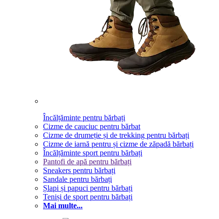
Încălțăminte pentru bărbați
Cizme de cauciuc pentru bărbat
Cizme de drumeție și de trekking pentru bărbați
Cizme de iarnă pentru și cizme de zăpadă bărbați
Încălțăminte sport pentru bărbați
Pantofi de apă pentru bărbați
Sneakers pentru bărbați
Sandale pentru bărbați
Șlapi și papuci pentru bărbați
Teniși de sport pentru bărbați
Mai multe...