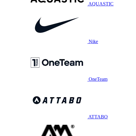
AQUASTIC
Nike
OneTeam
ATTABO