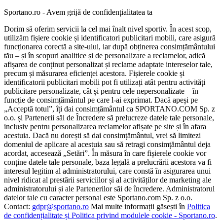
Sportano.ro - Avem grijă de confidențialitatea ta
Dorim să oferim servicii la cel mai înalt nivel sportiv. În acest scop,
utilizăm fișiere cookie și identificatori publicitari mobili, care asigură
funcționarea corectă a site-ului, iar după obținerea consimțământului
tău – și în scopuri analitice și de personalizare a reclamelor, adică
afișarea de conținut personalizat și reclame adaptate intereselor tale,
precum și măsurarea eficienței acestora. Fișierele cookie și
identificatorii publicitari mobili pot fi utilizați atât pentru activități
publicitare personalizate, cât și pentru cele nepersonalizate – în
funcție de consimțământul pe care l-ai exprimat. Dacă apeși pe
„Acceptă totul”, îți dai consimțământul ca SPORTANO.COM Sp. z
o.o. și Partenerii săi de Încredere să prelucreze datele tale personale,
inclusiv pentru personalizarea reclamelor afișate pe site și în afara
acestuia. Dacă nu dorești să dai consimțământul, vrei să limitezi
domeniul de aplicare al acestuia sau să retragi consimțământul deja
acordat, accesează „Setări”. În măsura în care fișierele cookie vor
conține datele tale personale, baza legală a prelucrării acestora va fi
interesul legitim al administratorului, care constă în asigurarea unui
nivel ridicat al prestării serviciilor și al activităților de marketing ale
administratorului și ale Partenerilor săi de încredere. Administratorul
datelor tale cu caracter personal este Sportano.com Sp. z o.o.
Contact:
gdpr@sportano.ro
Mai multe informații găsești în
Politica
de confidențialitate și Politica privind modulele cookie - Sportano.ro
.