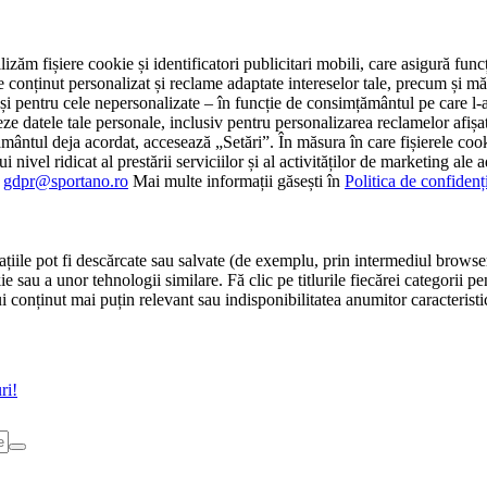
tilizăm fișiere cookie și identificatori publicitari mobili, care asigură fu
e conținut personalizat și reclame adaptate intereselor tale, precum și măsu
 cât și pentru cele nepersonalizate – în funcție de consimțământul pe care
atele tale personale, inclusiv pentru personalizarea reclamelor afișate
ământul deja acordat, accesează „Setări”. În măsura în care fișierele cook
i nivel ridicat al prestării serviciilor și al activităților de marketing ale
:
gdpr@sportano.ro
Mai multe informații găsești în
Politica de confidenț
țiile pot fi descărcate sau salvate (de exemplu, prin intermediul browser
e sau a unor tehnologii similare. Fă clic pe titlurile fiecărei categorii p
conținut mai puțin relevant sau indisponibilitatea anumitor caracteristici
ri!