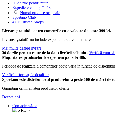
30 de zile pentru retur
Expediere chiar și în 48 h
Numai produse originale
Sportano Club
4.62
Trusted Shops
Livrare gratuită pentru comenzile cu o valoare de peste 399 lei.
Livrarea gratuită nu include expedierile cu volum mare.
Mai multe despre livrare
30 de zile pentru retur de la data livrării coletului.
Verifică cum să 
Majoritatea produselor le expediem până la 48h.
Perioada de realizare a comenzilor poate varia în funcție de disponibili
Verifică informațiile detaliate
Sportano este distribuitorul produselor a peste 600 de mărci de t
Garantăm originalitatea produselor oferite.
Despre noi
Contactează-ne
RO
>