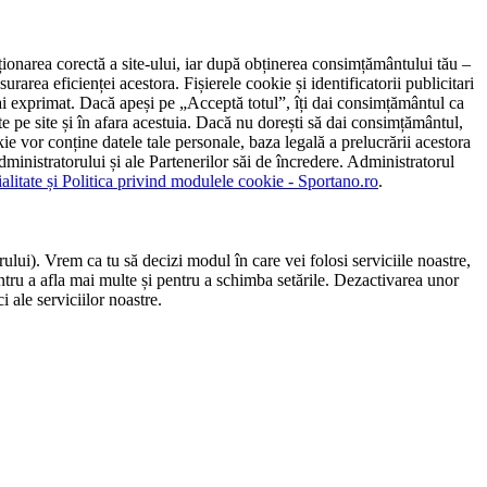
ncționarea corectă a site-ului, iar după obținerea consimțământului tău –
rarea eficienței acestora. Fișierele cookie și identificatorii publicitari
 l-ai exprimat. Dacă apeși pe „Acceptă totul”, îți dai consimțământul ca
 pe site și în afara acestuia. Dacă nu dorești să dai consimțământul,
ie vor conține datele tale personale, baza legală a prelucrării acestora
 administratorului și ale Partenerilor săi de încredere. Administratorul
ialitate și Politica privind modulele cookie - Sportano.ro
.
ului). Vrem ca tu să decizi modul în care vei folosi serviciile noastre,
entru a afla mai multe și pentru a schimba setările. Dezactivarea unor
 ale serviciilor noastre.