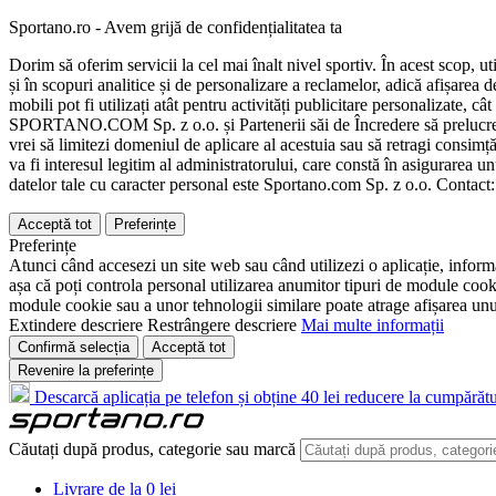
Sportano.ro - Avem grijă de confidențialitatea ta
Dorim să oferim servicii la cel mai înalt nivel sportiv. În acest scop, u
și în scopuri analitice și de personalizare a reclamelor, adică afișarea d
mobili pot fi utilizați atât pentru activități publicitare personalizate,
SPORTANO.COM Sp. z o.o. și Partenerii săi de Încredere să prelucreze d
vrei să limitezi domeniul de aplicare al acestuia sau să retragi consimț
va fi interesul legitim al administratorului, care constă în asigurarea unu
datelor tale cu caracter personal este Sportano.com Sp. z o.o. Contact
Acceptă tot
Preferințe
Preferințe
Atunci când accesezi un site web sau când utilizezi o aplicație, informa
așa că poți controla personal utilizarea anumitor tipuri de module cooki
module cookie sau a unor tehnologii similare poate atrage afișarea unui 
Extindere descriere
Restrângere descriere
Mai multe informații
Confirmă selecția
Acceptă tot
Revenire la preferințe
Descarcă aplicația pe telefon și obține 40 lei reducere la cumpărătu
Căutați după produs, categorie sau marcă
Livrare de la 0 lei