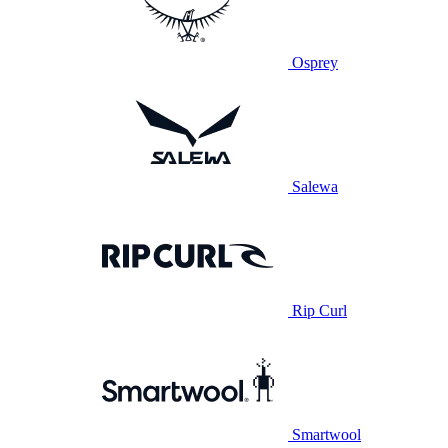
Osprey
Salewa
Rip Curl
Smartwool