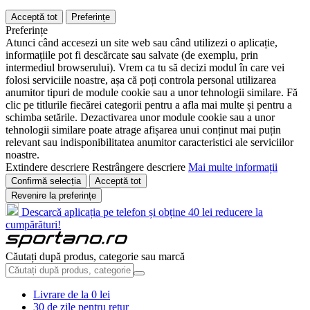
Acceptă tot
Preferințe
Preferințe
Atunci când accesezi un site web sau când utilizezi o aplicație,
informațiile pot fi descărcate sau salvate (de exemplu, prin
intermediul browserului). Vrem ca tu să decizi modul în care vei
folosi serviciile noastre, așa că poți controla personal utilizarea
anumitor tipuri de module cookie sau a unor tehnologii similare. Fă
clic pe titlurile fiecărei categorii pentru a afla mai multe și pentru a
schimba setările. Dezactivarea unor module cookie sau a unor
tehnologii similare poate atrage afișarea unui conținut mai puțin
relevant sau indisponibilitatea anumitor caracteristici ale serviciilor
noastre.
Extindere descriere
Restrângere descriere
Mai multe informații
Confirmă selecția
Acceptă tot
Revenire la preferințe
Descarcă aplicația pe telefon și obține 40 lei reducere la
cumpărături!
Căutați după produs, categorie sau marcă
Livrare de la 0 lei
30 de zile pentru retur