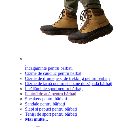
Încălțăminte pentru bărbați
Cizme de cauciuc pentru bărbat
Cizme de drumeție și de trekking pentru bărbați
Cizme de iarnă pentru și cizme de zăpadă bărbați
Încălțăminte sport pentru bărbați
Pantofi de apă pentru bărbați
Sneakers pentru bărbați
Sandale pentru bărbați
Șlapi și papuci pentru bărbați
Teniși de sport pentru bărbați
Mai multe...