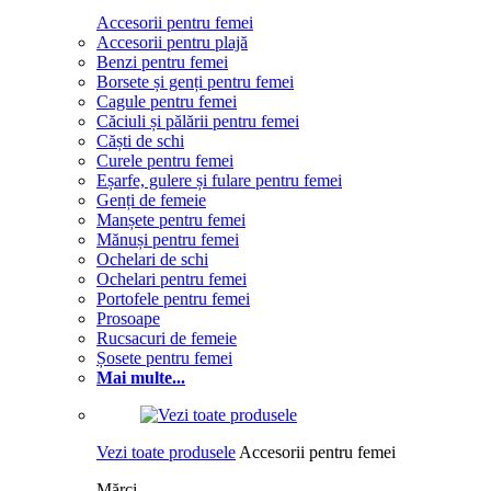
Accesorii pentru femei
Accesorii pentru plajă
Benzi pentru femei
Borsete și genți pentru femei
Cagule pentru femei
Căciuli și pălării pentru femei
Căști de schi
Curele pentru femei
Eșarfe, gulere și fulare pentru femei
Genți de femeie
Manșete pentru femei
Mănuși pentru femei
Ochelari de schi
Ochelari pentru femei
Portofele pentru femei
Prosoape
Rucsacuri de femeie
Șosete pentru femei
Mai multe...
Vezi toate produsele
Accesorii pentru femei
Mărci