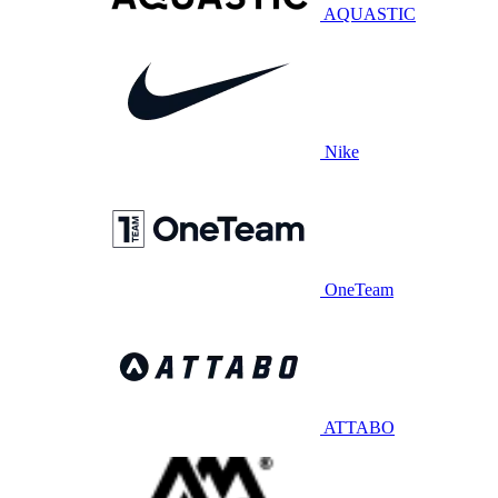
AQUASTIC
Nike
OneTeam
ATTABO