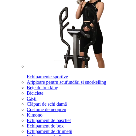
Echipamente sportive
Aripioare pentru scufundări și snorkelling
Bețe de trekking
Biciclete
Căști
Clăpari de schi damă
Costume de neopren
Kimono
Echipament de baschet
Echipament de box
Echipament de drumeții