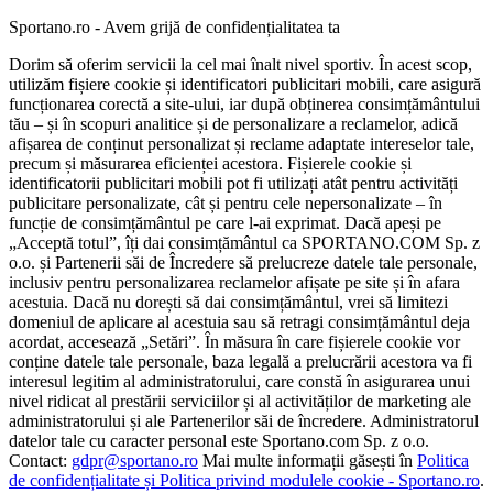
Sportano.ro - Avem grijă de confidențialitatea ta
Dorim să oferim servicii la cel mai înalt nivel sportiv. În acest scop,
utilizăm fișiere cookie și identificatori publicitari mobili, care asigură
funcționarea corectă a site-ului, iar după obținerea consimțământului
tău – și în scopuri analitice și de personalizare a reclamelor, adică
afișarea de conținut personalizat și reclame adaptate intereselor tale,
precum și măsurarea eficienței acestora. Fișierele cookie și
identificatorii publicitari mobili pot fi utilizați atât pentru activități
publicitare personalizate, cât și pentru cele nepersonalizate – în
funcție de consimțământul pe care l-ai exprimat. Dacă apeși pe
„Acceptă totul”, îți dai consimțământul ca SPORTANO.COM Sp. z
o.o. și Partenerii săi de Încredere să prelucreze datele tale personale,
inclusiv pentru personalizarea reclamelor afișate pe site și în afara
acestuia. Dacă nu dorești să dai consimțământul, vrei să limitezi
domeniul de aplicare al acestuia sau să retragi consimțământul deja
acordat, accesează „Setări”. În măsura în care fișierele cookie vor
conține datele tale personale, baza legală a prelucrării acestora va fi
interesul legitim al administratorului, care constă în asigurarea unui
nivel ridicat al prestării serviciilor și al activităților de marketing ale
administratorului și ale Partenerilor săi de încredere. Administratorul
datelor tale cu caracter personal este Sportano.com Sp. z o.o.
Contact:
gdpr@sportano.ro
Mai multe informații găsești în
Politica
de confidențialitate și Politica privind modulele cookie - Sportano.ro
.