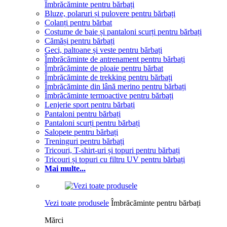
Îmbrăcăminte pentru bărbați
Bluze, polaruri și pulovere pentru bărbați
Colanți pentru bărbat
Costume de baie și pantaloni scurți pentru bărbați
Cămăși pentru bărbați
Geci, paltoane și veste pentru bărbați
Îmbrăcăminte de antrenament pentru bărbați
Îmbrăcăminte de ploaie pentru bărbat
Îmbrăcăminte de trekking pentru bărbați
Îmbrăcăminte din lână merino pentru bărbați
Îmbrăcăminte termoactive pentru bărbați
Lenjerie sport pentru bărbați
Pantaloni pentru bărbați
Pantaloni scurți pentru bărbați
Salopete pentru bărbați
Treninguri pentru bărbați
Tricouri, T-shirt-uri și topuri pentru bărbați
Tricouri și topuri cu filtru UV pentru bărbați
Mai multe...
Vezi toate produsele
Îmbrăcăminte pentru bărbați
Mărci