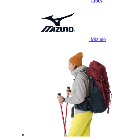
Crocs
Mizuno