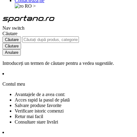
Contactează-ne
RO
>
Nav switch
Căutare
Căutare
Căutare
Anulare
Introduceți un termen de căutare pentru a vedea sugestiile.
Contul meu
Avantajele de a avea cont:
Acces rapid la pasul de plată
Salvare produse favorite
Verificare istoric comenzi
Retur mai facil
Consultare stare livrări