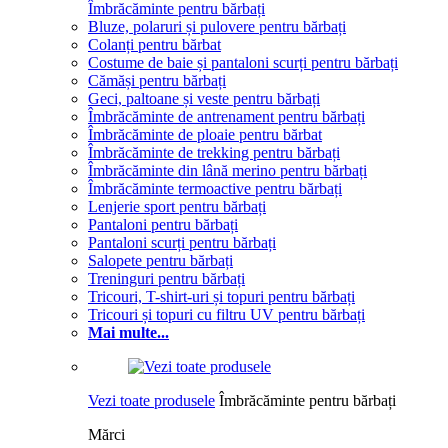
Îmbrăcăminte pentru bărbați
Bluze, polaruri și pulovere pentru bărbați
Colanți pentru bărbat
Costume de baie și pantaloni scurți pentru bărbați
Cămăși pentru bărbați
Geci, paltoane și veste pentru bărbați
Îmbrăcăminte de antrenament pentru bărbați
Îmbrăcăminte de ploaie pentru bărbat
Îmbrăcăminte de trekking pentru bărbați
Îmbrăcăminte din lână merino pentru bărbați
Îmbrăcăminte termoactive pentru bărbați
Lenjerie sport pentru bărbați
Pantaloni pentru bărbați
Pantaloni scurți pentru bărbați
Salopete pentru bărbați
Treninguri pentru bărbați
Tricouri, T-shirt-uri și topuri pentru bărbați
Tricouri și topuri cu filtru UV pentru bărbați
Mai multe...
Vezi toate produsele
Îmbrăcăminte pentru bărbați
Mărci