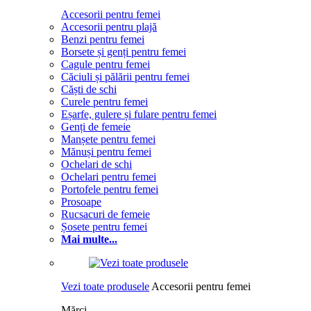
Accesorii pentru femei
Accesorii pentru plajă
Benzi pentru femei
Borsete și genți pentru femei
Cagule pentru femei
Căciuli și pălării pentru femei
Căști de schi
Curele pentru femei
Eșarfe, gulere și fulare pentru femei
Genți de femeie
Manșete pentru femei
Mănuși pentru femei
Ochelari de schi
Ochelari pentru femei
Portofele pentru femei
Prosoape
Rucsacuri de femeie
Șosete pentru femei
Mai multe...
Vezi toate produsele
Accesorii pentru femei
Mărci