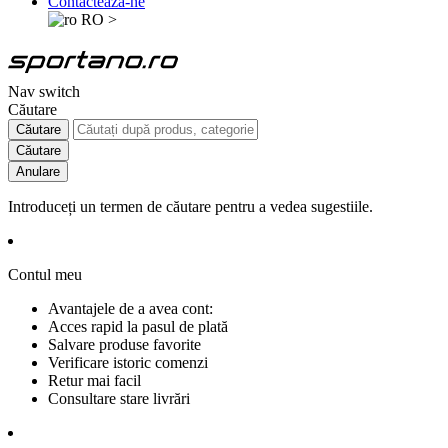
Contactează-ne
RO
>
Nav switch
Căutare
Căutare
Căutare
Anulare
Introduceți un termen de căutare pentru a vedea sugestiile.
Contul meu
Avantajele de a avea cont:
Acces rapid la pasul de plată
Salvare produse favorite
Verificare istoric comenzi
Retur mai facil
Consultare stare livrări