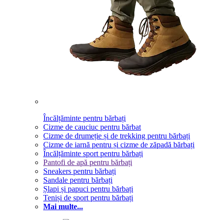
Încălțăminte pentru bărbați
Cizme de cauciuc pentru bărbat
Cizme de drumeție și de trekking pentru bărbați
Cizme de iarnă pentru și cizme de zăpadă bărbați
Încălțăminte sport pentru bărbați
Pantofi de apă pentru bărbați
Sneakers pentru bărbați
Sandale pentru bărbați
Șlapi și papuci pentru bărbați
Teniși de sport pentru bărbați
Mai multe...