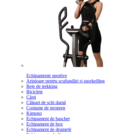
Echipamente sportive
Aripioare pentru scufundări și snorkelling
Bețe de trekking
Biciclete
Căști
Clăpari de schi damă
Costume de neopren
Kimono
Echipament de baschet
Echipament de box
Echipament de drumeții