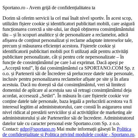
Sportano.ro - Avem grijă de confidențialitatea ta
Dorim să oferim servicii la cel mai înalt nivel sportiv. În acest scop,
utilizăm fișiere cookie și identificatori publicitari mobili, care asigură
funcționarea corectă a site-ului, iar după obținerea consimțământului
tău – și în scopuri analitice și de personalizare a reclamelor, adică
afișarea de conținut personalizat și reclame adaptate intereselor tale,
precum și măsurarea eficienței acestora. Fișierele cookie și
identificatorii publicitari mobili pot fi utilizați atât pentru activități
publicitare personalizate, cât și pentru cele nepersonalizate – în
funcție de consimțământul pe care l-ai exprimat. Dacă apeși pe
„Acceptă totul”, îți dai consimțământul ca SPORTANO.COM Sp. z
o.o. și Partenerii săi de Încredere să prelucreze datele tale personale,
inclusiv pentru personalizarea reclamelor afișate pe site și în afara
acestuia. Dacă nu dorești să dai consimțământul, vrei să limitezi
domeniul de aplicare al acestuia sau să retragi consimțământul deja
acordat, accesează „Setări”. În măsura în care fișierele cookie vor
conține datele tale personale, baza legală a prelucrării acestora va fi
interesul legitim al administratorului, care constă în asigurarea unui
nivel ridicat al prestării serviciilor și al activităților de marketing ale
administratorului și ale Partenerilor săi de încredere. Administratorul
datelor tale cu caracter personal este Sportano.com Sp. z o.o.
Contact:
gdpr@sportano.ro
Mai multe informații găsești în
Politica
de confidențialitate și Politica privind modulele cookie - Sportano.ro
.