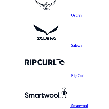
Osprey
Salewa
Rip Curl
Smartwool