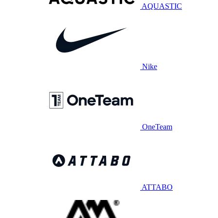
AQUASTIC
Nike
OneTeam
ATTABO