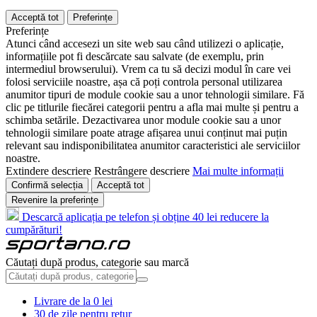
Acceptă tot
Preferințe
Preferințe
Atunci când accesezi un site web sau când utilizezi o aplicație,
informațiile pot fi descărcate sau salvate (de exemplu, prin
intermediul browserului). Vrem ca tu să decizi modul în care vei
folosi serviciile noastre, așa că poți controla personal utilizarea
anumitor tipuri de module cookie sau a unor tehnologii similare. Fă
clic pe titlurile fiecărei categorii pentru a afla mai multe și pentru a
schimba setările. Dezactivarea unor module cookie sau a unor
tehnologii similare poate atrage afișarea unui conținut mai puțin
relevant sau indisponibilitatea anumitor caracteristici ale serviciilor
noastre.
Extindere descriere
Restrângere descriere
Mai multe informații
Confirmă selecția
Acceptă tot
Revenire la preferințe
Descarcă aplicația pe telefon și obține 40 lei reducere la
cumpărături!
Căutați după produs, categorie sau marcă
Livrare de la 0 lei
30 de zile pentru retur