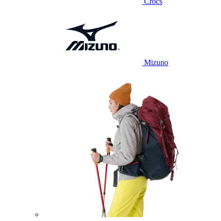
Crocs
Mizuno