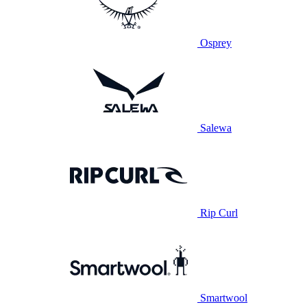
Osprey
Salewa
Rip Curl
Smartwool