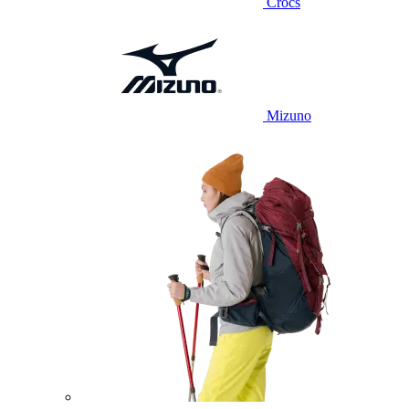
Crocs
Mizuno