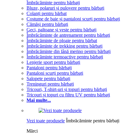
Îmbrăcăminte pentru bărbați
Bluze, polaruri și pulovere pentru bărbați
Colanți pentru bărbat
Costume de baie și pantaloni scurți pentru bărbați
Cămăși pentru bărbați
Geci, paltoane și veste pentru bărbați
Îmbrăcăminte de antrenament pentru bărbați
Îmbrăcăminte de ploaie pentru bărbat
Îmbrăcăminte de trekking pentru bărbați
Îmbrăcăminte din lână merino pentru bărbați
Îmbrăcăminte termoactive pentru bărbați
Lenjerie sport pentru bărbați
Pantaloni pentru bărbați
Pantaloni scurți pentru bărbați
Salopete pentru bărbați
Treninguri pentru bărbați
Tricouri, T-shirt-uri și topuri pentru bărbați
Tricouri și topuri cu filtru UV pentru bărbați
Mai multe...
Vezi toate produsele
Îmbrăcăminte pentru bărbați
Mărci