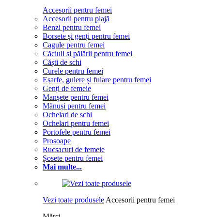
Accesorii pentru femei
Accesorii pentru plajă
Benzi pentru femei
Borsete și genți pentru femei
Cagule pentru femei
Căciuli și pălării pentru femei
Căști de schi
Curele pentru femei
Eșarfe, gulere și fulare pentru femei
Genți de femeie
Manșete pentru femei
Mănuși pentru femei
Ochelari de schi
Ochelari pentru femei
Portofele pentru femei
Prosoape
Rucsacuri de femeie
Șosete pentru femei
Mai multe...
Vezi toate produsele
Accesorii pentru femei
Mărci