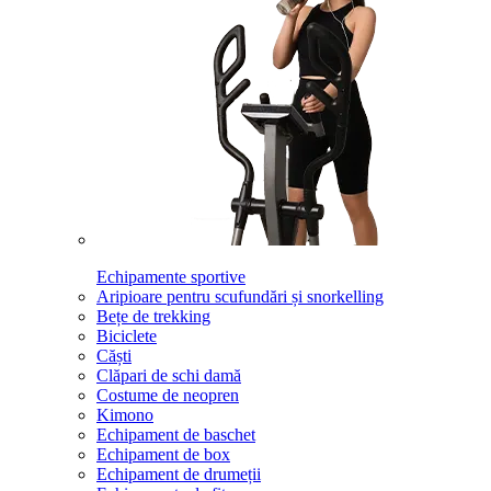
Echipamente sportive
Aripioare pentru scufundări și snorkelling
Bețe de trekking
Biciclete
Căști
Clăpari de schi damă
Costume de neopren
Kimono
Echipament de baschet
Echipament de box
Echipament de drumeții