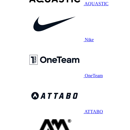
AQUASTIC
Nike
OneTeam
ATTABO