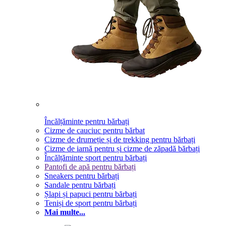
Încălțăminte pentru bărbați
Cizme de cauciuc pentru bărbat
Cizme de drumeție și de trekking pentru bărbați
Cizme de iarnă pentru și cizme de zăpadă bărbați
Încălțăminte sport pentru bărbați
Pantofi de apă pentru bărbați
Sneakers pentru bărbați
Sandale pentru bărbați
Șlapi și papuci pentru bărbați
Teniși de sport pentru bărbați
Mai multe...