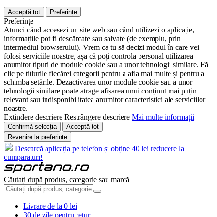
Acceptă tot
Preferințe
Preferințe
Atunci când accesezi un site web sau când utilizezi o aplicație,
informațiile pot fi descărcate sau salvate (de exemplu, prin
intermediul browserului). Vrem ca tu să decizi modul în care vei
folosi serviciile noastre, așa că poți controla personal utilizarea
anumitor tipuri de module cookie sau a unor tehnologii similare. Fă
clic pe titlurile fiecărei categorii pentru a afla mai multe și pentru a
schimba setările. Dezactivarea unor module cookie sau a unor
tehnologii similare poate atrage afișarea unui conținut mai puțin
relevant sau indisponibilitatea anumitor caracteristici ale serviciilor
noastre.
Extindere descriere
Restrângere descriere
Mai multe informații
Confirmă selecția
Acceptă tot
Revenire la preferințe
Descarcă aplicația pe telefon și obține 40 lei reducere la
cumpărături!
Căutați după produs, categorie sau marcă
Livrare de la 0 lei
30 de zile pentru retur