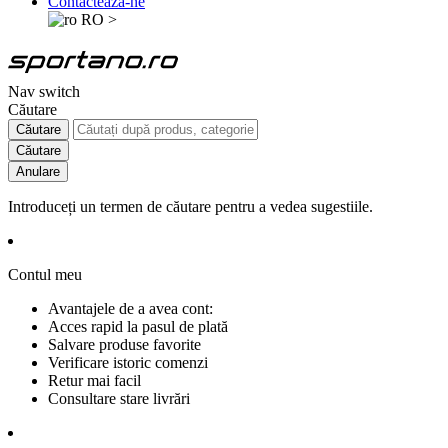
Contactează-ne
RO
>
Nav switch
Căutare
Căutare
Căutare
Anulare
Introduceți un termen de căutare pentru a vedea sugestiile.
Contul meu
Avantajele de a avea cont:
Acces rapid la pasul de plată
Salvare produse favorite
Verificare istoric comenzi
Retur mai facil
Consultare stare livrări