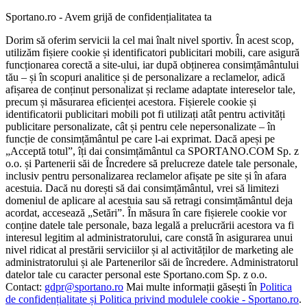
Sportano.ro - Avem grijă de confidențialitatea ta
Dorim să oferim servicii la cel mai înalt nivel sportiv. În acest scop,
utilizăm fișiere cookie și identificatori publicitari mobili, care asigură
funcționarea corectă a site-ului, iar după obținerea consimțământului
tău – și în scopuri analitice și de personalizare a reclamelor, adică
afișarea de conținut personalizat și reclame adaptate intereselor tale,
precum și măsurarea eficienței acestora. Fișierele cookie și
identificatorii publicitari mobili pot fi utilizați atât pentru activități
publicitare personalizate, cât și pentru cele nepersonalizate – în
funcție de consimțământul pe care l-ai exprimat. Dacă apeși pe
„Acceptă totul”, îți dai consimțământul ca SPORTANO.COM Sp. z
o.o. și Partenerii săi de Încredere să prelucreze datele tale personale,
inclusiv pentru personalizarea reclamelor afișate pe site și în afara
acestuia. Dacă nu dorești să dai consimțământul, vrei să limitezi
domeniul de aplicare al acestuia sau să retragi consimțământul deja
acordat, accesează „Setări”. În măsura în care fișierele cookie vor
conține datele tale personale, baza legală a prelucrării acestora va fi
interesul legitim al administratorului, care constă în asigurarea unui
nivel ridicat al prestării serviciilor și al activităților de marketing ale
administratorului și ale Partenerilor săi de încredere. Administratorul
datelor tale cu caracter personal este Sportano.com Sp. z o.o.
Contact:
gdpr@sportano.ro
Mai multe informații găsești în
Politica
de confidențialitate și Politica privind modulele cookie - Sportano.ro
.