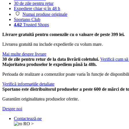
30 de zile pentru retur
Expediere chiar și în 48 h
Numai produse originale
Sportano Club
4.62
Trusted Shops
Livrare gratuită pentru comenzile cu o valoare de peste 399 lei.
Livrarea gratuită nu include expedierile cu volum mare.
Mai multe despre livrare
30 de zile pentru retur de la data livrării coletului.
Verifică cum să 
Majoritatea produselor le expediem până la 48h.
Perioada de realizare a comenzilor poate varia în funcție de disponibili
Verifică informațiile detaliate
Sportano este distribuitorul produselor a peste 600 de mărci de t
Garantăm originalitatea produselor oferite.
Despre noi
Contactează-ne
RO
>