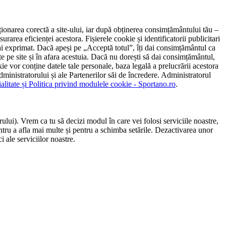
ncționarea corectă a site-ului, iar după obținerea consimțământului tău –
rarea eficienței acestora. Fișierele cookie și identificatorii publicitari
 l-ai exprimat. Dacă apeși pe „Acceptă totul”, îți dai consimțământul ca
 pe site și în afara acestuia. Dacă nu dorești să dai consimțământul,
ie vor conține datele tale personale, baza legală a prelucrării acestora
 administratorului și ale Partenerilor săi de încredere. Administratorul
ialitate și Politica privind modulele cookie - Sportano.ro
.
ului). Vrem ca tu să decizi modul în care vei folosi serviciile noastre,
entru a afla mai multe și pentru a schimba setările. Dezactivarea unor
 ale serviciilor noastre.