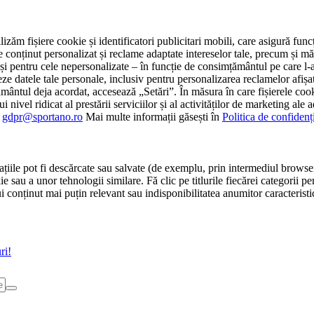
tilizăm fișiere cookie și identificatori publicitari mobili, care asigură fu
e conținut personalizat și reclame adaptate intereselor tale, precum și măsu
 cât și pentru cele nepersonalizate – în funcție de consimțământul pe care
atele tale personale, inclusiv pentru personalizarea reclamelor afișate
ământul deja acordat, accesează „Setări”. În măsura în care fișierele cook
i nivel ridicat al prestării serviciilor și al activităților de marketing ale
:
gdpr@sportano.ro
Mai multe informații găsești în
Politica de confidenț
țiile pot fi descărcate sau salvate (de exemplu, prin intermediul browser
e sau a unor tehnologii similare. Fă clic pe titlurile fiecărei categorii p
conținut mai puțin relevant sau indisponibilitatea anumitor caracteristici
ri!