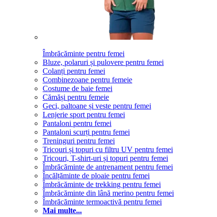
Îmbrăcăminte pentru femei
Bluze, polaruri și pulovere pentru femei
Colanți pentru femei
Combinezoane pentru femeie
Costume de baie femei
Cămăși pentru femeie
Geci, paltoane și veste pentru femei
Lenjerie sport pentru femei
Pantaloni pentru femei
Pantaloni scurți pentru femei
Treninguri pentru femei
Tricouri și topuri cu filtru UV pentru femei
Tricouri, T-shirt-uri și topuri pentru femei
Îmbrăcăminte de antrenament pentru femei
Încălțăminte de ploaie pentru femei
Îmbrăcăminte de trekking pentru femei
Îmbrăcăminte din lână merino pentru femei
Îmbrăcăminte termoactivă pentru femei
Mai multe...