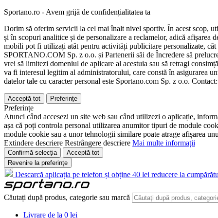
Sportano.ro - Avem grijă de confidențialitatea ta
Dorim să oferim servicii la cel mai înalt nivel sportiv. În acest scop, u
și în scopuri analitice și de personalizare a reclamelor, adică afișarea d
mobili pot fi utilizați atât pentru activități publicitare personalizate,
SPORTANO.COM Sp. z o.o. și Partenerii săi de Încredere să prelucreze d
vrei să limitezi domeniul de aplicare al acestuia sau să retragi consimț
va fi interesul legitim al administratorului, care constă în asigurarea unu
datelor tale cu caracter personal este Sportano.com Sp. z o.o. Contact
Acceptă tot
Preferințe
Preferințe
Atunci când accesezi un site web sau când utilizezi o aplicație, informa
așa că poți controla personal utilizarea anumitor tipuri de module cooki
module cookie sau a unor tehnologii similare poate atrage afișarea unui 
Extindere descriere
Restrângere descriere
Mai multe informații
Confirmă selecția
Acceptă tot
Revenire la preferințe
Descarcă aplicația pe telefon și obține 40 lei reducere la cumpărătu
Căutați după produs, categorie sau marcă
Livrare de la 0 lei