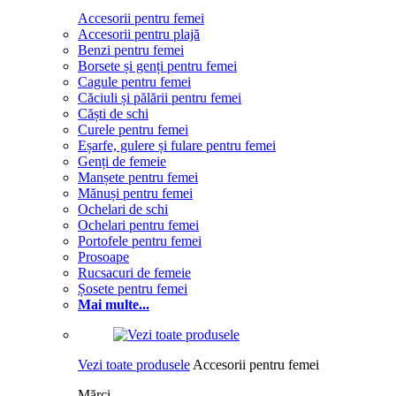
Accesorii pentru femei
Accesorii pentru plajă
Benzi pentru femei
Borsete și genți pentru femei
Cagule pentru femei
Căciuli și pălării pentru femei
Căști de schi
Curele pentru femei
Eșarfe, gulere și fulare pentru femei
Genți de femeie
Manșete pentru femei
Mănuși pentru femei
Ochelari de schi
Ochelari pentru femei
Portofele pentru femei
Prosoape
Rucsacuri de femeie
Șosete pentru femei
Mai multe...
Vezi toate produsele
Accesorii pentru femei
Mărci