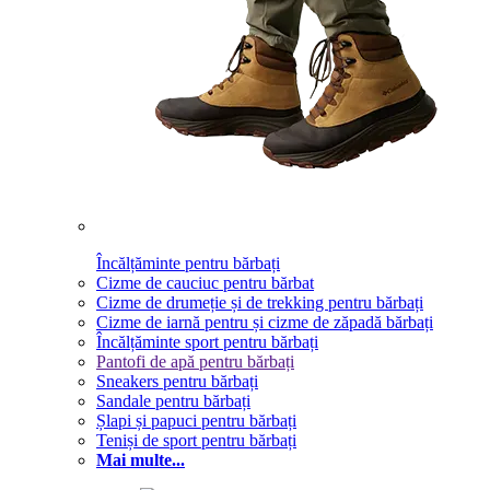
Încălțăminte pentru bărbați
Cizme de cauciuc pentru bărbat
Cizme de drumeție și de trekking pentru bărbați
Cizme de iarnă pentru și cizme de zăpadă bărbați
Încălțăminte sport pentru bărbați
Pantofi de apă pentru bărbați
Sneakers pentru bărbați
Sandale pentru bărbați
Șlapi și papuci pentru bărbați
Teniși de sport pentru bărbați
Mai multe...