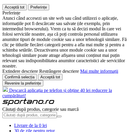
Acceptă tot
Preferințe
Preferințe
Atunci când accesezi un site web sau când utilizezi o aplicație,
informațiile pot fi descărcate sau salvate (de exemplu, prin
intermediul browserului). Vrem ca tu să decizi modul în care vei
folosi serviciile noastre, așa că poți controla personal utilizarea
anumitor tipuri de module cookie sau a unor tehnologii similare. Fă
clic pe titlurile fiecărei categorii pentru a afla mai multe și pentru a
schimba setările. Dezactivarea unor module cookie sau a unor
tehnologii similare poate atrage afișarea unui conținut mai puțin
relevant sau indisponibilitatea anumitor caracteristici ale serviciilor
noastre.
Extindere descriere
Restrângere descriere
Mai multe informații
Confirmă selecția
Acceptă tot
Revenire la preferințe
Descarcă aplicația pe telefon și obține 40 lei reducere la
cumpărături!
Căutați după produs, categorie sau marcă
Livrare de la 0 lei
30 de zile pentru retur