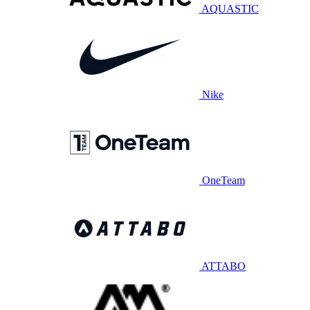
AQUASTIC
Nike
OneTeam
ATTABO