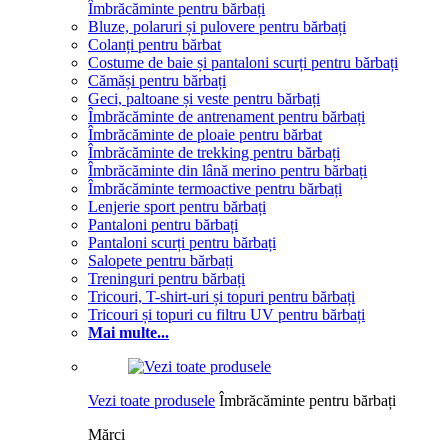
Îmbrăcăminte pentru bărbați
Bluze, polaruri și pulovere pentru bărbați
Colanți pentru bărbat
Costume de baie și pantaloni scurți pentru bărbați
Cămăși pentru bărbați
Geci, paltoane și veste pentru bărbați
Îmbrăcăminte de antrenament pentru bărbați
Îmbrăcăminte de ploaie pentru bărbat
Îmbrăcăminte de trekking pentru bărbați
Îmbrăcăminte din lână merino pentru bărbați
Îmbrăcăminte termoactive pentru bărbați
Lenjerie sport pentru bărbați
Pantaloni pentru bărbați
Pantaloni scurți pentru bărbați
Salopete pentru bărbați
Treninguri pentru bărbați
Tricouri, T-shirt-uri și topuri pentru bărbați
Tricouri și topuri cu filtru UV pentru bărbați
Mai multe...
Vezi toate produsele
Îmbrăcăminte pentru bărbați
Mărci