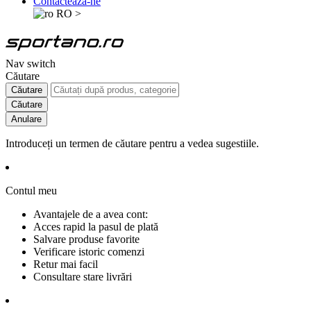
Contactează-ne
RO
>
Nav switch
Căutare
Căutare
Căutare
Anulare
Introduceți un termen de căutare pentru a vedea sugestiile.
Contul meu
Avantajele de a avea cont:
Acces rapid la pasul de plată
Salvare produse favorite
Verificare istoric comenzi
Retur mai facil
Consultare stare livrări