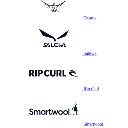
Osprey
Salewa
Rip Curl
Smartwool