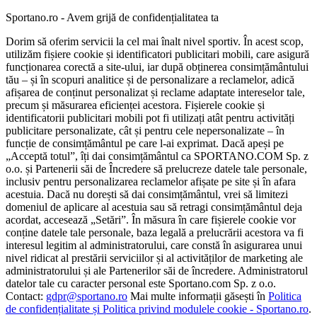
Sportano.ro - Avem grijă de confidențialitatea ta
Dorim să oferim servicii la cel mai înalt nivel sportiv. În acest scop,
utilizăm fișiere cookie și identificatori publicitari mobili, care asigură
funcționarea corectă a site-ului, iar după obținerea consimțământului
tău – și în scopuri analitice și de personalizare a reclamelor, adică
afișarea de conținut personalizat și reclame adaptate intereselor tale,
precum și măsurarea eficienței acestora. Fișierele cookie și
identificatorii publicitari mobili pot fi utilizați atât pentru activități
publicitare personalizate, cât și pentru cele nepersonalizate – în
funcție de consimțământul pe care l-ai exprimat. Dacă apeși pe
„Acceptă totul”, îți dai consimțământul ca SPORTANO.COM Sp. z
o.o. și Partenerii săi de Încredere să prelucreze datele tale personale,
inclusiv pentru personalizarea reclamelor afișate pe site și în afara
acestuia. Dacă nu dorești să dai consimțământul, vrei să limitezi
domeniul de aplicare al acestuia sau să retragi consimțământul deja
acordat, accesează „Setări”. În măsura în care fișierele cookie vor
conține datele tale personale, baza legală a prelucrării acestora va fi
interesul legitim al administratorului, care constă în asigurarea unui
nivel ridicat al prestării serviciilor și al activităților de marketing ale
administratorului și ale Partenerilor săi de încredere. Administratorul
datelor tale cu caracter personal este Sportano.com Sp. z o.o.
Contact:
gdpr@sportano.ro
Mai multe informații găsești în
Politica
de confidențialitate și Politica privind modulele cookie - Sportano.ro
.