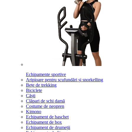
Echipamente sportive
Aripioare pentru scufundări și snorkelling
Bețe de trekking
Biciclete
Căști
Clăpari de schi damă
Costume de neopren
Kimono
Echipament de baschet
Echipament de box
Echipament de drumeții