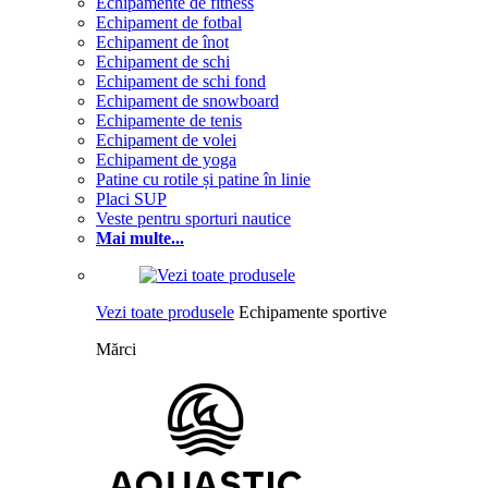
Echipamente de fitness
Echipament de fotbal
Echipament de înot
Echipament de schi
Echipament de schi fond
Echipament de snowboard
Echipamente de tenis
Echipament de volei
Echipament de yoga
Patine cu rotile și patine în linie
Placi SUP
Veste pentru sporturi nautice
Mai multe...
Vezi toate produsele
Echipamente sportive
Mărci