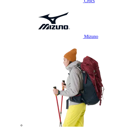
Crocs
Mizuno