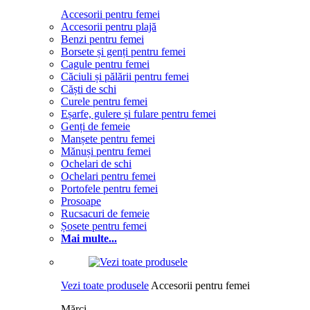
Accesorii pentru femei
Accesorii pentru plajă
Benzi pentru femei
Borsete și genți pentru femei
Cagule pentru femei
Căciuli și pălării pentru femei
Căști de schi
Curele pentru femei
Eșarfe, gulere și fulare pentru femei
Genți de femeie
Manșete pentru femei
Mănuși pentru femei
Ochelari de schi
Ochelari pentru femei
Portofele pentru femei
Prosoape
Rucsacuri de femeie
Șosete pentru femei
Mai multe...
Vezi toate produsele
Accesorii pentru femei
Mărci