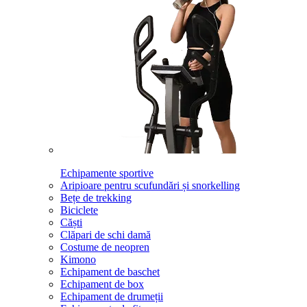
Echipamente sportive
Aripioare pentru scufundări și snorkelling
Bețe de trekking
Biciclete
Căști
Clăpari de schi damă
Costume de neopren
Kimono
Echipament de baschet
Echipament de box
Echipament de drumeții