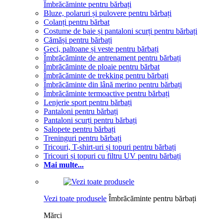
Îmbrăcăminte pentru bărbați
Bluze, polaruri și pulovere pentru bărbați
Colanți pentru bărbat
Costume de baie și pantaloni scurți pentru bărbați
Cămăși pentru bărbați
Geci, paltoane și veste pentru bărbați
Îmbrăcăminte de antrenament pentru bărbați
Îmbrăcăminte de ploaie pentru bărbat
Îmbrăcăminte de trekking pentru bărbați
Îmbrăcăminte din lână merino pentru bărbați
Îmbrăcăminte termoactive pentru bărbați
Lenjerie sport pentru bărbați
Pantaloni pentru bărbați
Pantaloni scurți pentru bărbați
Salopete pentru bărbați
Treninguri pentru bărbați
Tricouri, T-shirt-uri și topuri pentru bărbați
Tricouri și topuri cu filtru UV pentru bărbați
Mai multe...
Vezi toate produsele
Îmbrăcăminte pentru bărbați
Mărci