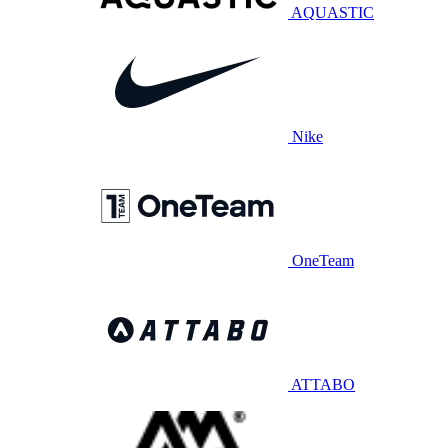
AQUASTIC
Nike
OneTeam
ATTABO