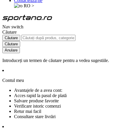
Contactează-ne
RO
>
Nav switch
Căutare
Căutare
Căutare
Anulare
Introduceți un termen de căutare pentru a vedea sugestiile.
Contul meu
Avantajele de a avea cont:
Acces rapid la pasul de plată
Salvare produse favorite
Verificare istoric comenzi
Retur mai facil
Consultare stare livrări