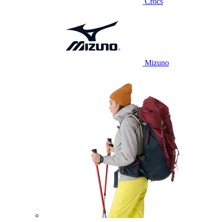
Crocs
Mizuno