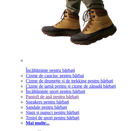
Încălțăminte pentru bărbați
Cizme de cauciuc pentru bărbat
Cizme de drumeție și de trekking pentru bărbați
Cizme de iarnă pentru și cizme de zăpadă bărbați
Încălțăminte sport pentru bărbați
Pantofi de apă pentru bărbați
Sneakers pentru bărbați
Sandale pentru bărbați
Șlapi și papuci pentru bărbați
Teniși de sport pentru bărbați
Mai multe...