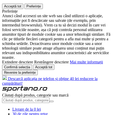
Acceptă tot
Preferințe
Preferințe
Atunci când accesezi un site web sau când utilizezi o aplicație,
informațiile pot fi descărcate sau salvate (de exemplu, prin
intermediul browserului). Vrem ca tu să decizi modul în care vei
folosi serviciile noastre, așa că poți controla personal utilizarea
anumitor tipuri de module cookie sau a unor tehnologii similare. Fă
clic pe titlurile fiecărei categorii pentru a afla mai multe și pentru a
schimba setările. Dezactivarea unor module cookie sau a unor
tehnologii similare poate atrage afișarea unui conținut mai puțin
relevant sau indisponibilitatea anumitor caracteristici ale serviciilor
noastre.
Extindere descriere
Restrângere descriere
Mai multe informații
Confirmă selecția
Acceptă tot
Revenire la preferințe
Descarcă aplicația pe telefon și obține 40 lei reducere la
cumpărături!
Căutați după produs, categorie sau marcă
Livrare de la 0 lei
30 de zile pentru retur