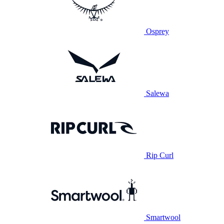
Osprey
Salewa
Rip Curl
Smartwool