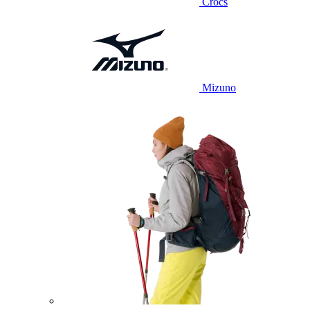
Crocs
Mizuno