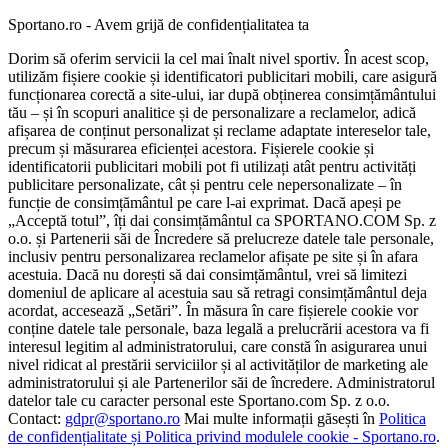
Sportano.ro - Avem grijă de confidențialitatea ta
Dorim să oferim servicii la cel mai înalt nivel sportiv. În acest scop,
utilizăm fișiere cookie și identificatori publicitari mobili, care asigură
funcționarea corectă a site-ului, iar după obținerea consimțământului
tău – și în scopuri analitice și de personalizare a reclamelor, adică
afișarea de conținut personalizat și reclame adaptate intereselor tale,
precum și măsurarea eficienței acestora. Fișierele cookie și
identificatorii publicitari mobili pot fi utilizați atât pentru activități
publicitare personalizate, cât și pentru cele nepersonalizate – în
funcție de consimțământul pe care l-ai exprimat. Dacă apeși pe
„Acceptă totul”, îți dai consimțământul ca SPORTANO.COM Sp. z
o.o. și Partenerii săi de Încredere să prelucreze datele tale personale,
inclusiv pentru personalizarea reclamelor afișate pe site și în afara
acestuia. Dacă nu dorești să dai consimțământul, vrei să limitezi
domeniul de aplicare al acestuia sau să retragi consimțământul deja
acordat, accesează „Setări”. În măsura în care fișierele cookie vor
conține datele tale personale, baza legală a prelucrării acestora va fi
interesul legitim al administratorului, care constă în asigurarea unui
nivel ridicat al prestării serviciilor și al activităților de marketing ale
administratorului și ale Partenerilor săi de încredere. Administratorul
datelor tale cu caracter personal este Sportano.com Sp. z o.o.
Contact:
gdpr@sportano.ro
Mai multe informații găsești în
Politica
de confidențialitate și Politica privind modulele cookie - Sportano.ro
.