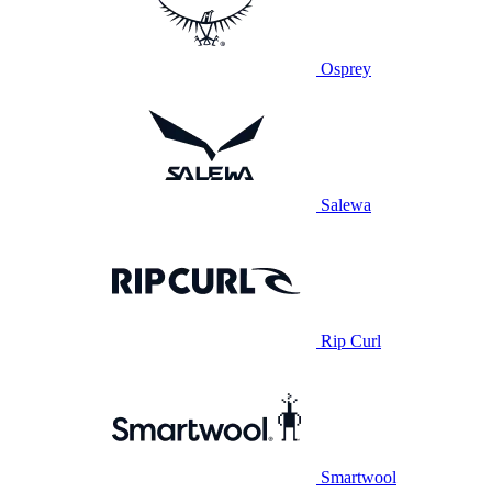
Osprey
Salewa
Rip Curl
Smartwool