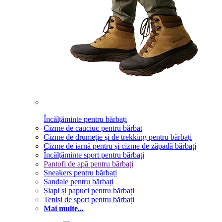
Încălțăminte pentru bărbați
Cizme de cauciuc pentru bărbat
Cizme de drumeție și de trekking pentru bărbați
Cizme de iarnă pentru și cizme de zăpadă bărbați
Încălțăminte sport pentru bărbați
Pantofi de apă pentru bărbați
Sneakers pentru bărbați
Sandale pentru bărbați
Șlapi și papuci pentru bărbați
Teniși de sport pentru bărbați
Mai multe...