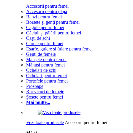
Accesorii pentru femei
Accesorii pentru plajă
Benzi pentru femei
Borsete și genți pentru femei
Cagule pentru femei
Căciuli și pălării pentru femei
Căști de schi
Curele pentru femei
Eșarfe, gulere și fulare pentru femei
Genți de femeie
Manșete pentru femei
Mănuși pentru femei
Ochelari de schi
Ochelari pentru femei
Portofele pentru femei
Prosoape
Rucsacuri de femeie
Șosete pentru femei
Mai multe...
Vezi toate produsele
Accesorii pentru femei
Mărci