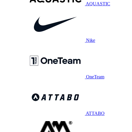
AQUASTIC
Nike
OneTeam
ATTABO