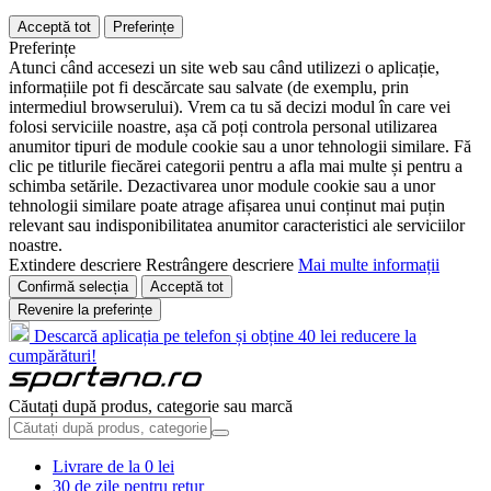
Acceptă tot
Preferințe
Preferințe
Atunci când accesezi un site web sau când utilizezi o aplicație,
informațiile pot fi descărcate sau salvate (de exemplu, prin
intermediul browserului). Vrem ca tu să decizi modul în care vei
folosi serviciile noastre, așa că poți controla personal utilizarea
anumitor tipuri de module cookie sau a unor tehnologii similare. Fă
clic pe titlurile fiecărei categorii pentru a afla mai multe și pentru a
schimba setările. Dezactivarea unor module cookie sau a unor
tehnologii similare poate atrage afișarea unui conținut mai puțin
relevant sau indisponibilitatea anumitor caracteristici ale serviciilor
noastre.
Extindere descriere
Restrângere descriere
Mai multe informații
Confirmă selecția
Acceptă tot
Revenire la preferințe
Descarcă aplicația pe telefon și obține 40 lei reducere la
cumpărături!
Căutați după produs, categorie sau marcă
Livrare de la 0 lei
30 de zile pentru retur