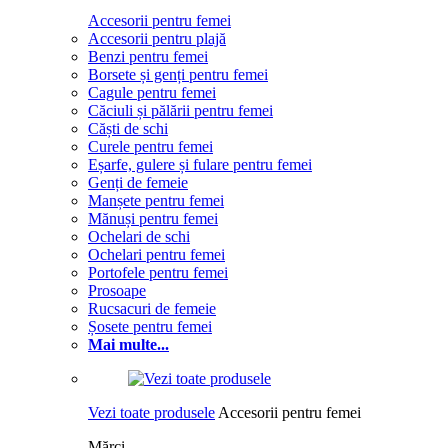
Accesorii pentru femei
Accesorii pentru plajă
Benzi pentru femei
Borsete și genți pentru femei
Cagule pentru femei
Căciuli și pălării pentru femei
Căști de schi
Curele pentru femei
Eșarfe, gulere și fulare pentru femei
Genți de femeie
Manșete pentru femei
Mănuși pentru femei
Ochelari de schi
Ochelari pentru femei
Portofele pentru femei
Prosoape
Rucsacuri de femeie
Șosete pentru femei
Mai multe...
Vezi toate produsele
Accesorii pentru femei
Mărci