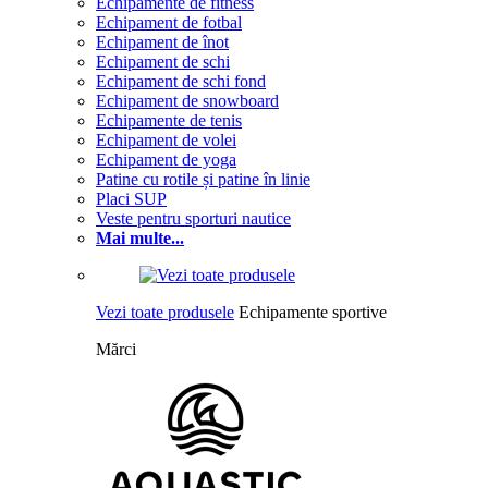
Echipamente de fitness
Echipament de fotbal
Echipament de înot
Echipament de schi
Echipament de schi fond
Echipament de snowboard
Echipamente de tenis
Echipament de volei
Echipament de yoga
Patine cu rotile și patine în linie
Placi SUP
Veste pentru sporturi nautice
Mai multe...
Vezi toate produsele
Echipamente sportive
Mărci