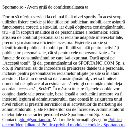
Sportano.ro - Avem grijă de confidențialitatea ta
Dorim să oferim servicii la cel mai înalt nivel sportiv. În acest scop,
utilizăm fișiere cookie și identificatori publicitari mobili, care asigură
funcționarea corectă a site-ului, iar după obținerea consimțământului
tău – și în scopuri analitice și de personalizare a reclamelor, adică
afișarea de conținut personalizat și reclame adaptate intereselor tale,
precum și măsurarea eficienței acestora. Fișierele cookie și
identificatorii publicitari mobili pot fi utilizați atât pentru activități
publicitare personalizate, cât și pentru cele nepersonalizate – în
funcție de consimțământul pe care l-ai exprimat. Dacă apeși pe
„Acceptă totul”, îți dai consimțământul ca SPORTANO.COM Sp. z
o.o. și Partenerii săi de Încredere să prelucreze datele tale personale,
inclusiv pentru personalizarea reclamelor afișate pe site și în afara
acestuia. Dacă nu dorești să dai consimțământul, vrei să limitezi
domeniul de aplicare al acestuia sau să retragi consimțământul deja
acordat, accesează „Setări”. În măsura în care fișierele cookie vor
conține datele tale personale, baza legală a prelucrării acestora va fi
interesul legitim al administratorului, care constă în asigurarea unui
nivel ridicat al prestării serviciilor și al activităților de marketing ale
administratorului și ale Partenerilor săi de încredere. Administratorul
datelor tale cu caracter personal este Sportano.com Sp. z o.o.
Contact:
gdpr@sportano.ro
Mai multe informații găsești în
Politica
de confidențialitate și Politica privind modulele cookie - Sportano.ro
.