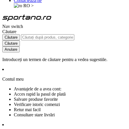
Contactează-ne
RO
>
Nav switch
Căutare
Căutare
Căutare
Anulare
Introduceți un termen de căutare pentru a vedea sugestiile.
Contul meu
Avantajele de a avea cont:
Acces rapid la pasul de plată
Salvare produse favorite
Verificare istoric comenzi
Retur mai facil
Consultare stare livrări