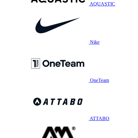
AQUASTIC
Nike
OneTeam
ATTABO