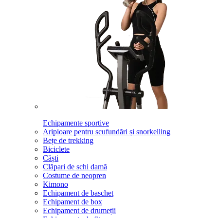
Echipamente sportive
Aripioare pentru scufundări și snorkelling
Bețe de trekking
Biciclete
Căști
Clăpari de schi damă
Costume de neopren
Kimono
Echipament de baschet
Echipament de box
Echipament de drumeții