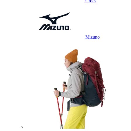
Crocs
Mizuno