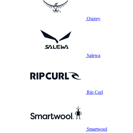
Osprey
Salewa
Rip Curl
Smartwool