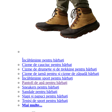
Încălțăminte pentru bărbați
Cizme de cauciuc pentru bărbat
Cizme de drumeție și de trekking pentru bărbați
Cizme de iarnă pentru și cizme de zăpadă bărbați
Încălțăminte sport pentru bărbați
Pantofi de apă pentru bărbați
Sneakers pentru bărbați
Sandale pentru bărbați
Șlapi și papuci pentru bărbați
Teniși de sport pentru bărbați
Mai multe...