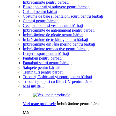
Îmbrăcăminte pentru bărbați
Bluze, polaruri și pulovere pentru bărbați
Colanți pentru bărbat
Costume de baie și pantaloni scurți pentru bărbați
Cămăși pentru bărbați
Geci, paltoane și veste pentru bărbați
Îmbrăcăminte de antrenament pentru bărbați
Îmbrăcăminte de ploaie pentru bărbat
Îmbrăcăminte de trekking pentru bărbați
Îmbrăcăminte din lână merino pentru bărbați
Îmbrăcăminte termoactive pentru bărbați
Lenjerie sport pentru bărbați
Pantaloni pentru bărbați
Pantaloni scurți pentru bărbați
Salopete pentru bărbați
Treninguri pentru bărbați
Tricouri, T-shirt-uri și topuri pentru bărbați
Tricouri și topuri cu filtru UV pentru bărbați
Mai multe...
Vezi toate produsele
Îmbrăcăminte pentru bărbați
Mărci