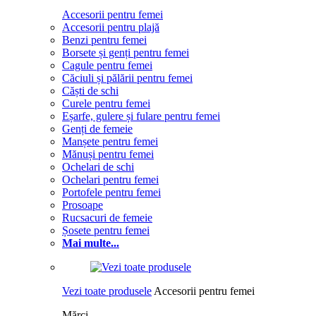
Accesorii pentru femei
Accesorii pentru plajă
Benzi pentru femei
Borsete și genți pentru femei
Cagule pentru femei
Căciuli și pălării pentru femei
Căști de schi
Curele pentru femei
Eșarfe, gulere și fulare pentru femei
Genți de femeie
Manșete pentru femei
Mănuși pentru femei
Ochelari de schi
Ochelari pentru femei
Portofele pentru femei
Prosoape
Rucsacuri de femeie
Șosete pentru femei
Mai multe...
Vezi toate produsele
Accesorii pentru femei
Mărci