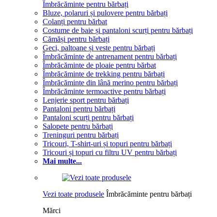
Îmbrăcăminte pentru bărbați
Bluze, polaruri și pulovere pentru bărbați
Colanți pentru bărbat
Costume de baie și pantaloni scurți pentru bărbați
Cămăși pentru bărbați
Geci, paltoane și veste pentru bărbați
Îmbrăcăminte de antrenament pentru bărbați
Îmbrăcăminte de ploaie pentru bărbat
Îmbrăcăminte de trekking pentru bărbați
Îmbrăcăminte din lână merino pentru bărbați
Îmbrăcăminte termoactive pentru bărbați
Lenjerie sport pentru bărbați
Pantaloni pentru bărbați
Pantaloni scurți pentru bărbați
Salopete pentru bărbați
Treninguri pentru bărbați
Tricouri, T-shirt-uri și topuri pentru bărbați
Tricouri și topuri cu filtru UV pentru bărbați
Mai multe...
Vezi toate produsele
Îmbrăcăminte pentru bărbați
Mărci