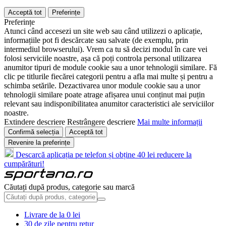
Acceptă tot
Preferințe
Preferințe
Atunci când accesezi un site web sau când utilizezi o aplicație,
informațiile pot fi descărcate sau salvate (de exemplu, prin
intermediul browserului). Vrem ca tu să decizi modul în care vei
folosi serviciile noastre, așa că poți controla personal utilizarea
anumitor tipuri de module cookie sau a unor tehnologii similare. Fă
clic pe titlurile fiecărei categorii pentru a afla mai multe și pentru a
schimba setările. Dezactivarea unor module cookie sau a unor
tehnologii similare poate atrage afișarea unui conținut mai puțin
relevant sau indisponibilitatea anumitor caracteristici ale serviciilor
noastre.
Extindere descriere
Restrângere descriere
Mai multe informații
Confirmă selecția
Acceptă tot
Revenire la preferințe
Descarcă aplicația pe telefon și obține 40 lei reducere la
cumpărături!
Căutați după produs, categorie sau marcă
Livrare de la 0 lei
30 de zile pentru retur