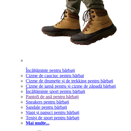
Încălțăminte pentru bărbați
Cizme de cauciuc pentru bărbat
Cizme de drumeție și de trekking pentru bărbați
Cizme de iarnă pentru și cizme de zăpadă bărbați
Încălțăminte sport pentru bărbați
Pantofi de apă pentru bărbați
Sneakers pentru bărbați
Sandale pentru bărbați
Șlapi și papuci pentru bărbați
Teniși de sport pentru bărbați
Mai multe...