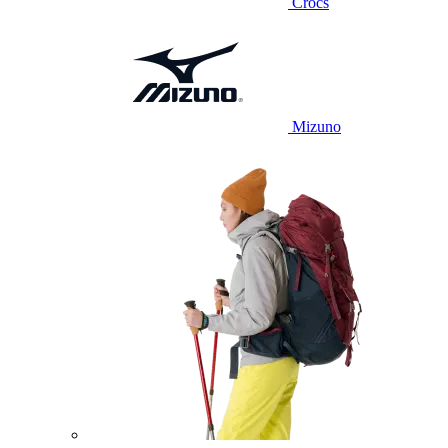
Crocs
Mizuno