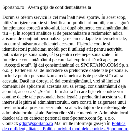
Sportano.ro - Avem grijă de confidențialitatea ta
Dorim să oferim servicii la cel mai înalt nivel sportiv. În acest scop,
utilizăm fișiere cookie și identificatori publicitari mobili, care asigură
funcționarea corectă a site-ului, iar după obținerea consimțământului
tău – și în scopuri analitice și de personalizare a reclamelor, adică
afișarea de conținut personalizat și reclame adaptate intereselor tale,
precum și măsurarea eficienței acestora. Fișierele cookie și
identificatorii publicitari mobili pot fi utilizați atât pentru activități
publicitare personalizate, cât și pentru cele nepersonalizate – în
funcție de consimțământul pe care l-ai exprimat. Dacă apeși pe
„Acceptă totul”, îți dai consimțământul ca SPORTANO.COM Sp. z
o.o. și Partenerii săi de Încredere să prelucreze datele tale personale,
inclusiv pentru personalizarea reclamelor afișate pe site și în afara
acestuia. Dacă nu dorești să dai consimțământul, vrei să limitezi
domeniul de aplicare al acestuia sau să retragi consimțământul deja
acordat, accesează „Setări”. În măsura în care fișierele cookie vor
conține datele tale personale, baza legală a prelucrării acestora va fi
interesul legitim al administratorului, care constă în asigurarea unui
nivel ridicat al prestării serviciilor și al activităților de marketing ale
administratorului și ale Partenerilor săi de încredere. Administratorul
datelor tale cu caracter personal este Sportano.com Sp. z o.o.
Contact:
gdpr@sportano.ro
Mai multe informații găsești în
Politica
de confidențialitate și Politica privind modulele cookie - Sportano.ro
.