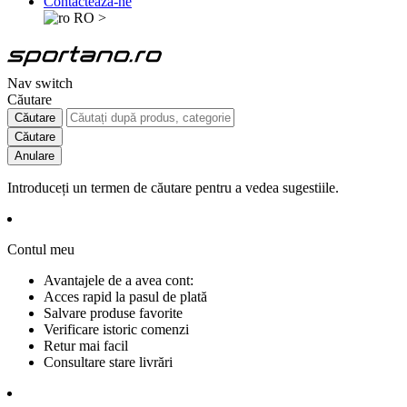
Contactează-ne
RO
>
Nav switch
Căutare
Căutare
Căutare
Anulare
Introduceți un termen de căutare pentru a vedea sugestiile.
Contul meu
Avantajele de a avea cont:
Acces rapid la pasul de plată
Salvare produse favorite
Verificare istoric comenzi
Retur mai facil
Consultare stare livrări