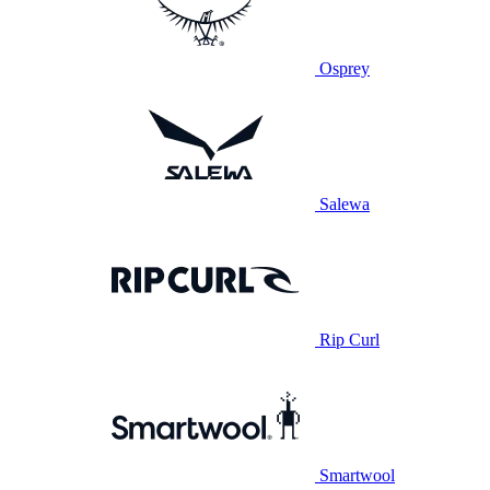
Osprey
Salewa
Rip Curl
Smartwool