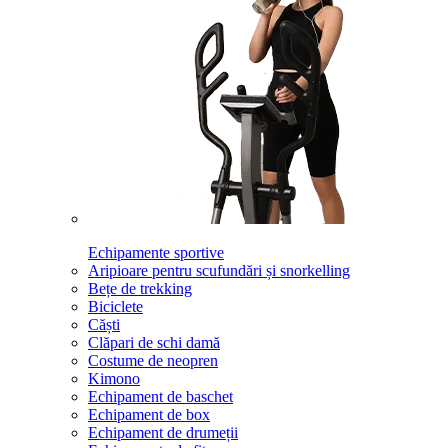
Echipamente sportive
Aripioare pentru scufundări și snorkelling
Bețe de trekking
Biciclete
Căști
Clăpari de schi damă
Costume de neopren
Kimono
Echipament de baschet
Echipament de box
Echipament de drumeții