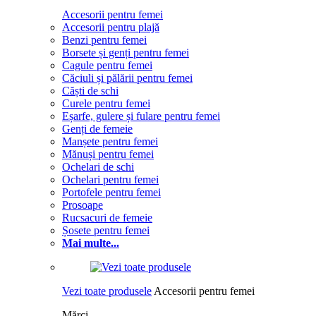
Accesorii pentru femei
Accesorii pentru plajă
Benzi pentru femei
Borsete și genți pentru femei
Cagule pentru femei
Căciuli și pălării pentru femei
Căști de schi
Curele pentru femei
Eșarfe, gulere și fulare pentru femei
Genți de femeie
Manșete pentru femei
Mănuși pentru femei
Ochelari de schi
Ochelari pentru femei
Portofele pentru femei
Prosoape
Rucsacuri de femeie
Șosete pentru femei
Mai multe...
Vezi toate produsele
Accesorii pentru femei
Mărci