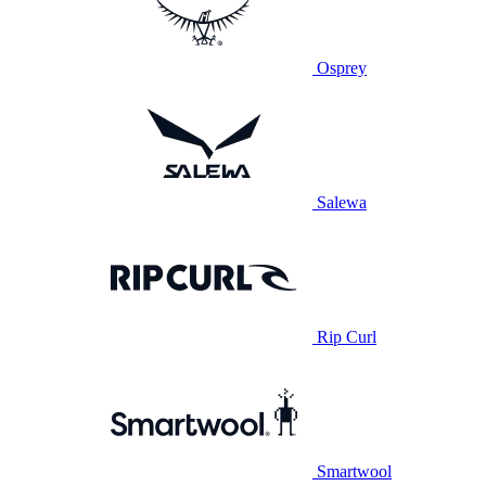
Osprey
Salewa
Rip Curl
Smartwool