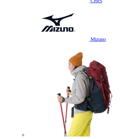
Crocs
Mizuno