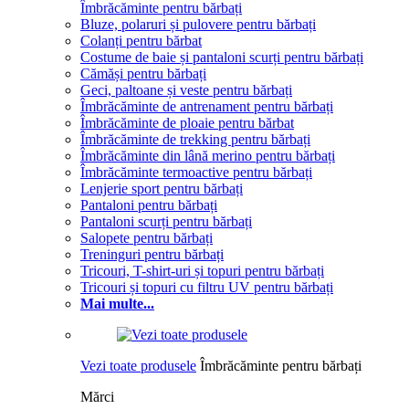
Îmbrăcăminte pentru bărbați
Bluze, polaruri și pulovere pentru bărbați
Colanți pentru bărbat
Costume de baie și pantaloni scurți pentru bărbați
Cămăși pentru bărbați
Geci, paltoane și veste pentru bărbați
Îmbrăcăminte de antrenament pentru bărbați
Îmbrăcăminte de ploaie pentru bărbat
Îmbrăcăminte de trekking pentru bărbați
Îmbrăcăminte din lână merino pentru bărbați
Îmbrăcăminte termoactive pentru bărbați
Lenjerie sport pentru bărbați
Pantaloni pentru bărbați
Pantaloni scurți pentru bărbați
Salopete pentru bărbați
Treninguri pentru bărbați
Tricouri, T-shirt-uri și topuri pentru bărbați
Tricouri și topuri cu filtru UV pentru bărbați
Mai multe...
Vezi toate produsele
Îmbrăcăminte pentru bărbați
Mărci