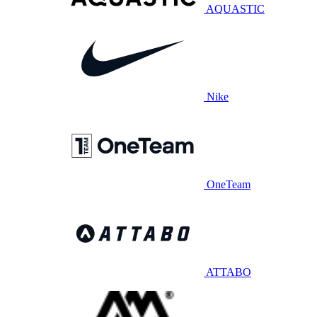
AQUASTIC
Nike
OneTeam
ATTABO