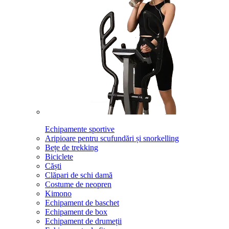
Echipamente sportive
Aripioare pentru scufundări și snorkelling
Bețe de trekking
Biciclete
Căști
Clăpari de schi damă
Costume de neopren
Kimono
Echipament de baschet
Echipament de box
Echipament de drumeții