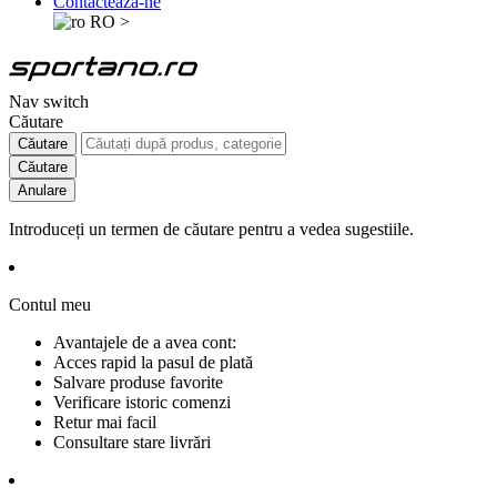
Contactează-ne
RO
>
Nav switch
Căutare
Căutare
Căutare
Anulare
Introduceți un termen de căutare pentru a vedea sugestiile.
Contul meu
Avantajele de a avea cont:
Acces rapid la pasul de plată
Salvare produse favorite
Verificare istoric comenzi
Retur mai facil
Consultare stare livrări