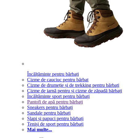
Încălțăminte pentru bărbați
Cizme de cauciuc pentru bărbat
Cizme de drumeție și de trekking pentru bărbați
Cizme de iarnă pentru și cizme de zăpadă bărbați
Încălțăminte sport pentru bărbați
Pantofi de apă pentru bărbați
Sneakers pentru bărbați
Sandale pentru bărbați
Șlapi și papuci pentru bărbați
Teniși de sport pentru bărbați
Mai multe...