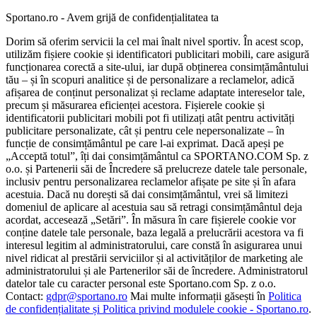
Sportano.ro - Avem grijă de confidențialitatea ta
Dorim să oferim servicii la cel mai înalt nivel sportiv. În acest scop,
utilizăm fișiere cookie și identificatori publicitari mobili, care asigură
funcționarea corectă a site-ului, iar după obținerea consimțământului
tău – și în scopuri analitice și de personalizare a reclamelor, adică
afișarea de conținut personalizat și reclame adaptate intereselor tale,
precum și măsurarea eficienței acestora. Fișierele cookie și
identificatorii publicitari mobili pot fi utilizați atât pentru activități
publicitare personalizate, cât și pentru cele nepersonalizate – în
funcție de consimțământul pe care l-ai exprimat. Dacă apeși pe
„Acceptă totul”, îți dai consimțământul ca SPORTANO.COM Sp. z
o.o. și Partenerii săi de Încredere să prelucreze datele tale personale,
inclusiv pentru personalizarea reclamelor afișate pe site și în afara
acestuia. Dacă nu dorești să dai consimțământul, vrei să limitezi
domeniul de aplicare al acestuia sau să retragi consimțământul deja
acordat, accesează „Setări”. În măsura în care fișierele cookie vor
conține datele tale personale, baza legală a prelucrării acestora va fi
interesul legitim al administratorului, care constă în asigurarea unui
nivel ridicat al prestării serviciilor și al activităților de marketing ale
administratorului și ale Partenerilor săi de încredere. Administratorul
datelor tale cu caracter personal este Sportano.com Sp. z o.o.
Contact:
gdpr@sportano.ro
Mai multe informații găsești în
Politica
de confidențialitate și Politica privind modulele cookie - Sportano.ro
.