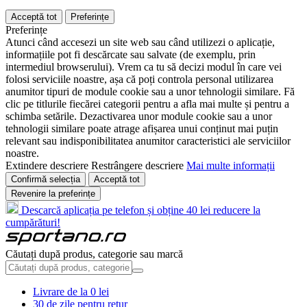
Acceptă tot
Preferințe
Preferințe
Atunci când accesezi un site web sau când utilizezi o aplicație,
informațiile pot fi descărcate sau salvate (de exemplu, prin
intermediul browserului). Vrem ca tu să decizi modul în care vei
folosi serviciile noastre, așa că poți controla personal utilizarea
anumitor tipuri de module cookie sau a unor tehnologii similare. Fă
clic pe titlurile fiecărei categorii pentru a afla mai multe și pentru a
schimba setările. Dezactivarea unor module cookie sau a unor
tehnologii similare poate atrage afișarea unui conținut mai puțin
relevant sau indisponibilitatea anumitor caracteristici ale serviciilor
noastre.
Extindere descriere
Restrângere descriere
Mai multe informații
Confirmă selecția
Acceptă tot
Revenire la preferințe
Descarcă aplicația pe telefon și obține 40 lei reducere la
cumpărături!
Căutați după produs, categorie sau marcă
Livrare de la 0 lei
30 de zile pentru retur