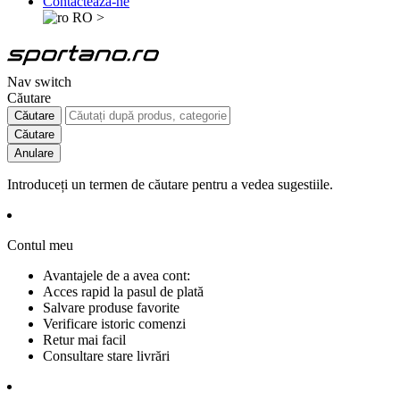
Contactează-ne
RO
>
Nav switch
Căutare
Căutare
Căutare
Anulare
Introduceți un termen de căutare pentru a vedea sugestiile.
Contul meu
Avantajele de a avea cont:
Acces rapid la pasul de plată
Salvare produse favorite
Verificare istoric comenzi
Retur mai facil
Consultare stare livrări