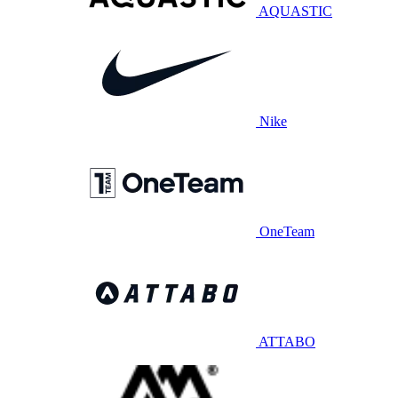
AQUASTIC
Nike
OneTeam
ATTABO