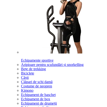
Echipamente sportive
Aripioare pentru scufundări și snorkelling
Bețe de trekking
Biciclete
Căști
Clăpari de schi damă
Costume de neopren
Kimono
Echipament de baschet
Echipament de box
Echipament de drumeții