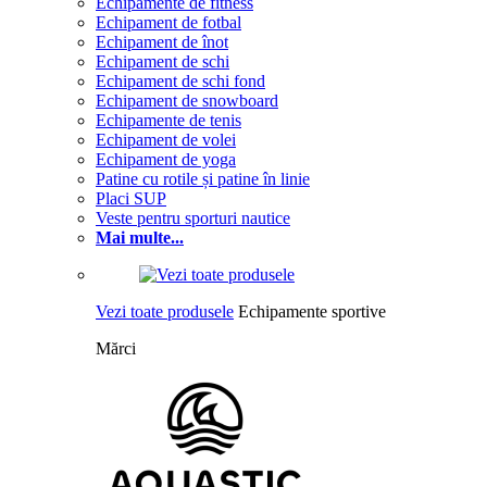
Echipamente de fitness
Echipament de fotbal
Echipament de înot
Echipament de schi
Echipament de schi fond
Echipament de snowboard
Echipamente de tenis
Echipament de volei
Echipament de yoga
Patine cu rotile și patine în linie
Placi SUP
Veste pentru sporturi nautice
Mai multe...
Vezi toate produsele
Echipamente sportive
Mărci