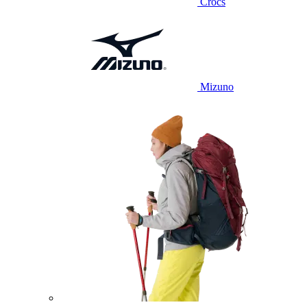
Crocs
Mizuno