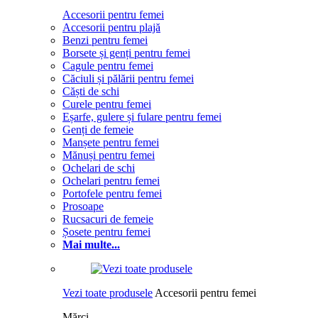
Accesorii pentru femei
Accesorii pentru plajă
Benzi pentru femei
Borsete și genți pentru femei
Cagule pentru femei
Căciuli și pălării pentru femei
Căști de schi
Curele pentru femei
Eșarfe, gulere și fulare pentru femei
Genți de femeie
Manșete pentru femei
Mănuși pentru femei
Ochelari de schi
Ochelari pentru femei
Portofele pentru femei
Prosoape
Rucsacuri de femeie
Șosete pentru femei
Mai multe...
Vezi toate produsele
Accesorii pentru femei
Mărci