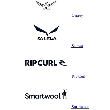
Osprey
Salewa
Rip Curl
Smartwool