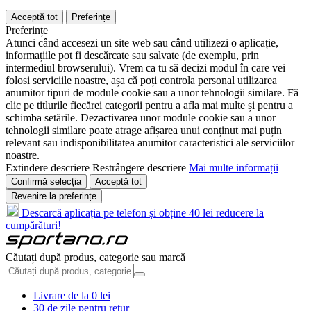
Acceptă tot
Preferințe
Preferințe
Atunci când accesezi un site web sau când utilizezi o aplicație,
informațiile pot fi descărcate sau salvate (de exemplu, prin
intermediul browserului). Vrem ca tu să decizi modul în care vei
folosi serviciile noastre, așa că poți controla personal utilizarea
anumitor tipuri de module cookie sau a unor tehnologii similare. Fă
clic pe titlurile fiecărei categorii pentru a afla mai multe și pentru a
schimba setările. Dezactivarea unor module cookie sau a unor
tehnologii similare poate atrage afișarea unui conținut mai puțin
relevant sau indisponibilitatea anumitor caracteristici ale serviciilor
noastre.
Extindere descriere
Restrângere descriere
Mai multe informații
Confirmă selecția
Acceptă tot
Revenire la preferințe
Descarcă aplicația pe telefon și obține 40 lei reducere la
cumpărături!
Căutați după produs, categorie sau marcă
Livrare de la 0 lei
30 de zile pentru retur