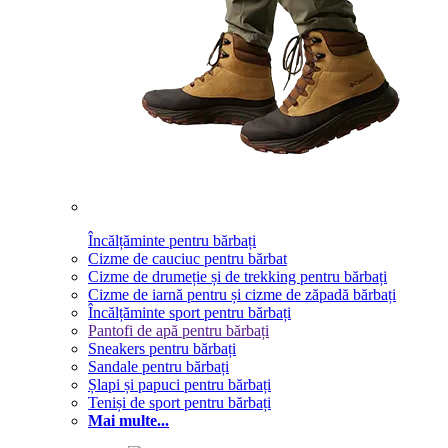
Încălțăminte pentru bărbați
Cizme de cauciuc pentru bărbat
Cizme de drumeție și de trekking pentru bărbați
Cizme de iarnă pentru și cizme de zăpadă bărbați
Încălțăminte sport pentru bărbați
Pantofi de apă pentru bărbați
Sneakers pentru bărbați
Sandale pentru bărbați
Șlapi și papuci pentru bărbați
Teniși de sport pentru bărbați
Mai multe...