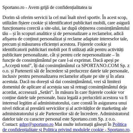
Sportano.ro - Avem grijă de confidențialitatea ta
Dorim să oferim servicii la cel mai înalt nivel sportiv. În acest scop,
utilizăm fișiere cookie și identificatori publicitari mobili, care asigură
funcționarea corectă a site-ului, iar după obținerea consimțământului
tău – și în scopuri analitice și de personalizare a reclamelor, adică
afișarea de conținut personalizat și reclame adaptate intereselor tale,
precum și măsurarea eficienței acestora. Fișierele cookie și
identificatorii publicitari mobili pot fi utilizați atât pentru activități
publicitare personalizate, cât și pentru cele nepersonalizate – în
funcție de consimțământul pe care l-ai exprimat. Dacă apeși pe
„Acceptă totul”, îți dai consimțământul ca SPORTANO.COM Sp. z
o.o. și Partenerii săi de Încredere să prelucreze datele tale personale,
inclusiv pentru personalizarea reclamelor afișate pe site și în afara
acestuia. Dacă nu dorești să dai consimțământul, vrei să limitezi
domeniul de aplicare al acestuia sau să retragi consimțământul deja
acordat, accesează „Setări”. În măsura în care fișierele cookie vor
conține datele tale personale, baza legală a prelucrării acestora va fi
interesul legitim al administratorului, care constă în asigurarea unui
nivel ridicat al prestării serviciilor și al activităților de marketing ale
administratorului și ale Partenerilor săi de încredere. Administratorul
datelor tale cu caracter personal este Sportano.com Sp. z o.o.
Contact:
gdpr@sportano.ro
Mai multe informații găsești în
Politica
de confidențialitate și Politica privind modulele cookie - Sportano.ro
.