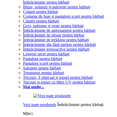
Îmbrăcăminte pentru bărbați
Bluze, polaruri și pulovere pentru bărbați
Colanți pentru bărbat
Costume de baie și pantaloni scurți pentru bărbați
Cămăși pentru bărbați
Geci, paltoane și veste pentru bărbați
Îmbrăcăminte de antrenament pentru bărbați
Îmbrăcăminte de ploaie pentru bărbat
Îmbrăcăminte de trekking pentru bărbați
Îmbrăcăminte din lână merino pentru bărbați
Îmbrăcăminte termoactive pentru bărbați
Lenjerie sport pentru bărbați
Pantaloni pentru bărbați
Pantaloni scurți pentru bărbați
Salopete pentru bărbați
Treninguri pentru bărbați
Tricouri, T-shirt-uri și topuri pentru bărbați
Tricouri și topuri cu filtru UV pentru bărbați
Mai multe...
Vezi toate produsele
Îmbrăcăminte pentru bărbați
Mărci