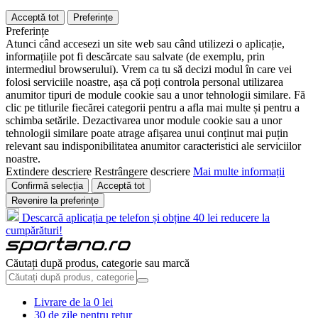
Acceptă tot
Preferințe
Preferințe
Atunci când accesezi un site web sau când utilizezi o aplicație,
informațiile pot fi descărcate sau salvate (de exemplu, prin
intermediul browserului). Vrem ca tu să decizi modul în care vei
folosi serviciile noastre, așa că poți controla personal utilizarea
anumitor tipuri de module cookie sau a unor tehnologii similare. Fă
clic pe titlurile fiecărei categorii pentru a afla mai multe și pentru a
schimba setările. Dezactivarea unor module cookie sau a unor
tehnologii similare poate atrage afișarea unui conținut mai puțin
relevant sau indisponibilitatea anumitor caracteristici ale serviciilor
noastre.
Extindere descriere
Restrângere descriere
Mai multe informații
Confirmă selecția
Acceptă tot
Revenire la preferințe
Descarcă aplicația pe telefon și obține 40 lei reducere la
cumpărături!
Căutați după produs, categorie sau marcă
Livrare de la 0 lei
30 de zile pentru retur