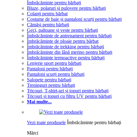
Îmbrăcăminte pentru bărbați
Bluze, polaruri și pulovere pentru bărbați
Colanți pentru bărbat
Costume de baie și pantaloni scurți pentru bărbați
Cămăși pentru bărbați
Geci, paltoane și veste pentru bărbați
Îmbrăcăminte de antrenament pentru bărbați
Îmbrăcăminte de ploaie pentru bărbat
Îmbrăcăminte de trekking pentru bărbați
Îmbrăcăminte din lână merino pentru bărbați
Îmbrăcăminte termoactive pentru bărbați
Lenjerie sport pentru bărbați
Pantaloni pentru bărbați
Pantaloni scurți pentru bărbați
Salopete pentru bărbați
Treninguri pentru bărbați
Tricouri, T-shirt-uri și topuri pentru bărbați
Tricouri și topuri cu filtru UV pentru bărbați
Mai multe...
Vezi toate produsele
Îmbrăcăminte pentru bărbați
Mărci