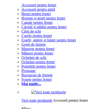
Accesorii pentru femei
Accesorii pentru plajă
Benzi pentru femei
Borsete și genți pentru femei
Cagule pentru femei
Căciuli și pălării pentru femei
Căști de schi
Curele pentru femei
Eșarfe, gulere și fulare pentru femei
Genți de femeie
Manșete pentru femei
Mănuși pentru femei
Ochelari de schi
Ochelari pentru femei
Portofele pentru femei
Prosoape
Rucsacuri de femeie
Șosete pentru femei
Mai multe...
Vezi toate produsele
Accesorii pentru femei
Mărci