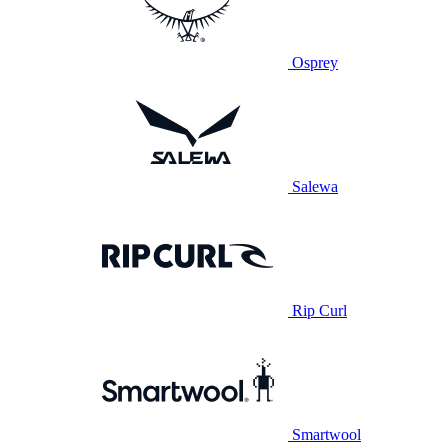
Osprey
Salewa
Rip Curl
Smartwool