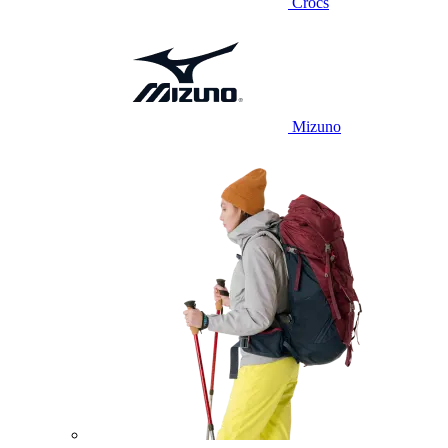
Crocs
Mizuno