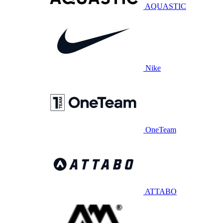
AQUASTIC
Nike
OneTeam
ATTABO