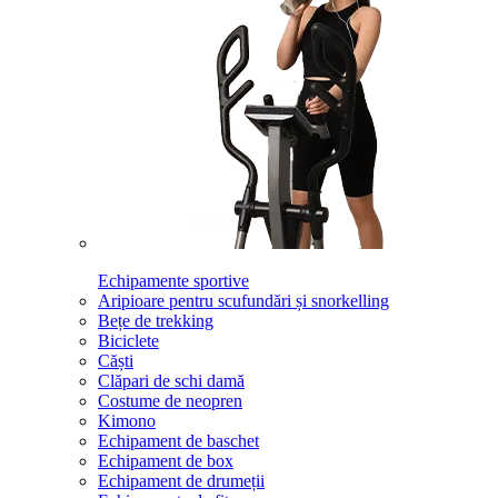
Echipamente sportive
Aripioare pentru scufundări și snorkelling
Bețe de trekking
Biciclete
Căști
Clăpari de schi damă
Costume de neopren
Kimono
Echipament de baschet
Echipament de box
Echipament de drumeții