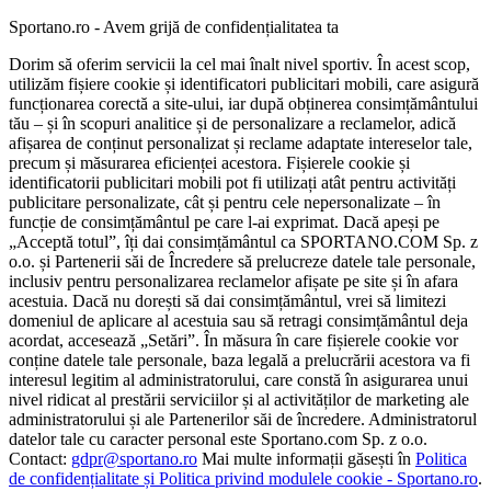
Sportano.ro - Avem grijă de confidențialitatea ta
Dorim să oferim servicii la cel mai înalt nivel sportiv. În acest scop,
utilizăm fișiere cookie și identificatori publicitari mobili, care asigură
funcționarea corectă a site-ului, iar după obținerea consimțământului
tău – și în scopuri analitice și de personalizare a reclamelor, adică
afișarea de conținut personalizat și reclame adaptate intereselor tale,
precum și măsurarea eficienței acestora. Fișierele cookie și
identificatorii publicitari mobili pot fi utilizați atât pentru activități
publicitare personalizate, cât și pentru cele nepersonalizate – în
funcție de consimțământul pe care l-ai exprimat. Dacă apeși pe
„Acceptă totul”, îți dai consimțământul ca SPORTANO.COM Sp. z
o.o. și Partenerii săi de Încredere să prelucreze datele tale personale,
inclusiv pentru personalizarea reclamelor afișate pe site și în afara
acestuia. Dacă nu dorești să dai consimțământul, vrei să limitezi
domeniul de aplicare al acestuia sau să retragi consimțământul deja
acordat, accesează „Setări”. În măsura în care fișierele cookie vor
conține datele tale personale, baza legală a prelucrării acestora va fi
interesul legitim al administratorului, care constă în asigurarea unui
nivel ridicat al prestării serviciilor și al activităților de marketing ale
administratorului și ale Partenerilor săi de încredere. Administratorul
datelor tale cu caracter personal este Sportano.com Sp. z o.o.
Contact:
gdpr@sportano.ro
Mai multe informații găsești în
Politica
de confidențialitate și Politica privind modulele cookie - Sportano.ro
.