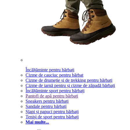
Încălțăminte pentru bărbați
Cizme de cauciuc pentru bărbat
Cizme de drumeție și de trekking pentru bărbați
Cizme de iarnă pentru și cizme de zăpadă bărbați
Încălțăminte sport pentru bărbați
Pantofi de apă pentru bărbați
Sneakers pentru bărbați
Sandale pentru bărbați
Șlapi și papuci pentru bărbați
Teniși de sport pentru bărbați
Mai multe...