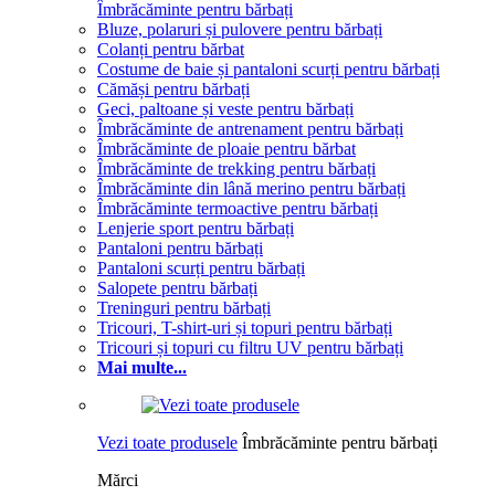
Îmbrăcăminte pentru bărbați
Bluze, polaruri și pulovere pentru bărbați
Colanți pentru bărbat
Costume de baie și pantaloni scurți pentru bărbați
Cămăși pentru bărbați
Geci, paltoane și veste pentru bărbați
Îmbrăcăminte de antrenament pentru bărbați
Îmbrăcăminte de ploaie pentru bărbat
Îmbrăcăminte de trekking pentru bărbați
Îmbrăcăminte din lână merino pentru bărbați
Îmbrăcăminte termoactive pentru bărbați
Lenjerie sport pentru bărbați
Pantaloni pentru bărbați
Pantaloni scurți pentru bărbați
Salopete pentru bărbați
Treninguri pentru bărbați
Tricouri, T-shirt-uri și topuri pentru bărbați
Tricouri și topuri cu filtru UV pentru bărbați
Mai multe...
Vezi toate produsele
Îmbrăcăminte pentru bărbați
Mărci