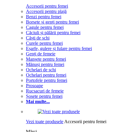
Accesorii pentru femei
Accesorii pentru plajă
Benzi pentru femei
Borsete și genți pentru femei
Cagule pentru femei
Căciuli și pălării pentru femei
Căști de schi
Curele pentru femei
Eșarfe, gulere și fulare pentru femei
Genți de femeie
Manșete pentru femei
Mănuși pentru femei
Ochelari de schi
Ochelari pentru femei
Portofele pentru femei
Prosoape
Rucsacuri de femeie
Șosete pentru femei
Mai multe...
Vezi toate produsele
Accesorii pentru femei
Mărci