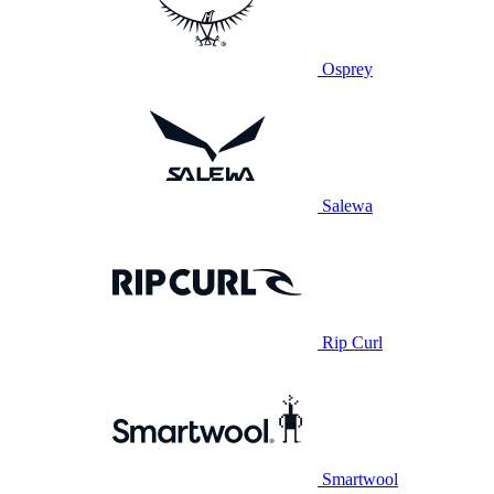
Osprey
Salewa
Rip Curl
Smartwool