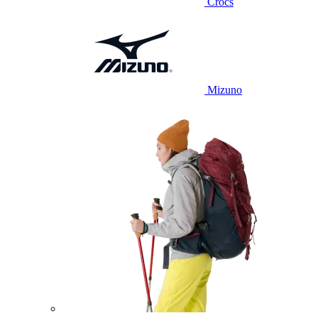
Crocs
Mizuno