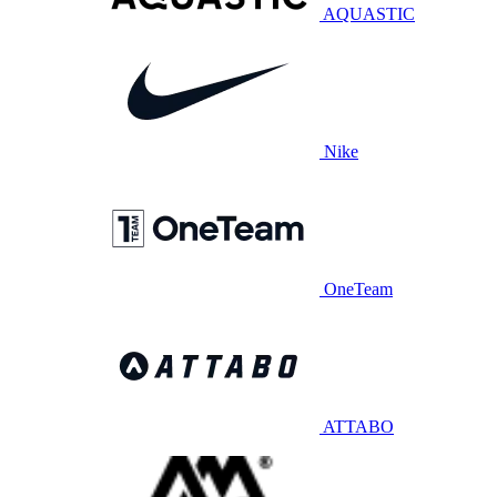
AQUASTIC
Nike
OneTeam
ATTABO