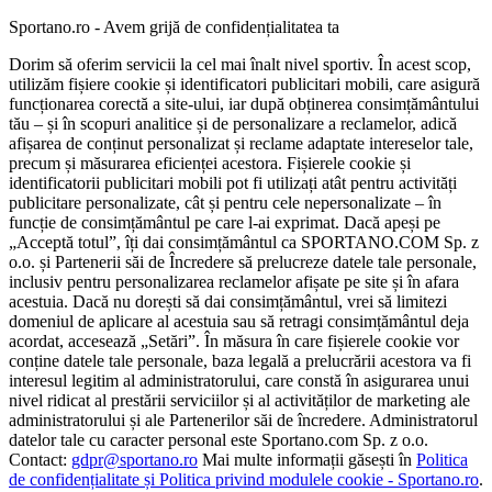
Sportano.ro - Avem grijă de confidențialitatea ta
Dorim să oferim servicii la cel mai înalt nivel sportiv. În acest scop,
utilizăm fișiere cookie și identificatori publicitari mobili, care asigură
funcționarea corectă a site-ului, iar după obținerea consimțământului
tău – și în scopuri analitice și de personalizare a reclamelor, adică
afișarea de conținut personalizat și reclame adaptate intereselor tale,
precum și măsurarea eficienței acestora. Fișierele cookie și
identificatorii publicitari mobili pot fi utilizați atât pentru activități
publicitare personalizate, cât și pentru cele nepersonalizate – în
funcție de consimțământul pe care l-ai exprimat. Dacă apeși pe
„Acceptă totul”, îți dai consimțământul ca SPORTANO.COM Sp. z
o.o. și Partenerii săi de Încredere să prelucreze datele tale personale,
inclusiv pentru personalizarea reclamelor afișate pe site și în afara
acestuia. Dacă nu dorești să dai consimțământul, vrei să limitezi
domeniul de aplicare al acestuia sau să retragi consimțământul deja
acordat, accesează „Setări”. În măsura în care fișierele cookie vor
conține datele tale personale, baza legală a prelucrării acestora va fi
interesul legitim al administratorului, care constă în asigurarea unui
nivel ridicat al prestării serviciilor și al activităților de marketing ale
administratorului și ale Partenerilor săi de încredere. Administratorul
datelor tale cu caracter personal este Sportano.com Sp. z o.o.
Contact:
gdpr@sportano.ro
Mai multe informații găsești în
Politica
de confidențialitate și Politica privind modulele cookie - Sportano.ro
.