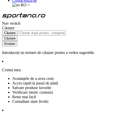
Contactează-ne
RO
>
Nav switch
Căutare
Căutare
Căutare
Anulare
Introduceți un termen de căutare pentru a vedea sugestiile.
Contul meu
Avantajele de a avea cont:
Acces rapid la pasul de plată
Salvare produse favorite
Verificare istoric comenzi
Retur mai facil
Consultare stare livrări