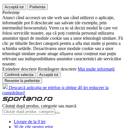
Acceptă tot
Preferințe
Preferințe
Atunci când accesezi un site web sau când utilizezi o aplicație,
informațiile pot fi descărcate sau salvate (de exemplu, prin
intermediul browserului). Vrem ca tu să decizi modul în care vei
folosi serviciile noastre, așa că poți controla personal utilizarea
anumitor tipuri de module cookie sau a unor tehnologii similare. Fă
clic pe titlurile fiecărei categorii pentru a afla mai multe și pentru a
schimba setările. Dezactivarea unor module cookie sau a unor
tehnologii similare poate atrage afișarea unui conținut mai puțin
relevant sau indisponibilitatea anumitor caracteristici ale serviciilor
noastre.
Extindere descriere
Restrângere descriere
Mai multe informații
Confirmă selecția
Acceptă tot
Revenire la preferințe
Descarcă aplicația pe telefon și obține 40 lei reducere la
cumpărături!
Căutați după produs, categorie sau marcă
Livrare de la 0 lei
30 de zile pentru retur