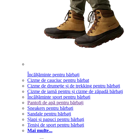
Încălțăminte pentru bărbați
Cizme de cauciuc pentru bărbat
Cizme de drumeție și de trekking pentru bărbați
Cizme de iarnă pentru și cizme de zăpadă bărbați
Încălțăminte sport pentru bărbați
Pantofi de apă pentru bărbați
Sneakers pentru bărbați
Sandale pentru bărbați
Șlapi și papuci pentru bărbați
Teniși de sport pentru bărbați
Mai multe...