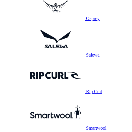
Osprey
Salewa
Rip Curl
Smartwool