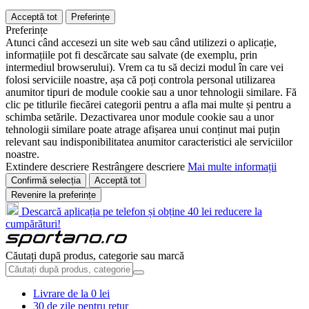
Acceptă tot
Preferințe
Preferințe
Atunci când accesezi un site web sau când utilizezi o aplicație,
informațiile pot fi descărcate sau salvate (de exemplu, prin
intermediul browserului). Vrem ca tu să decizi modul în care vei
folosi serviciile noastre, așa că poți controla personal utilizarea
anumitor tipuri de module cookie sau a unor tehnologii similare. Fă
clic pe titlurile fiecărei categorii pentru a afla mai multe și pentru a
schimba setările. Dezactivarea unor module cookie sau a unor
tehnologii similare poate atrage afișarea unui conținut mai puțin
relevant sau indisponibilitatea anumitor caracteristici ale serviciilor
noastre.
Extindere descriere
Restrângere descriere
Mai multe informații
Confirmă selecția
Acceptă tot
Revenire la preferințe
Descarcă aplicația pe telefon și obține 40 lei reducere la
cumpărături!
Căutați după produs, categorie sau marcă
Livrare de la 0 lei
30 de zile pentru retur