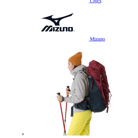
Crocs
Mizuno