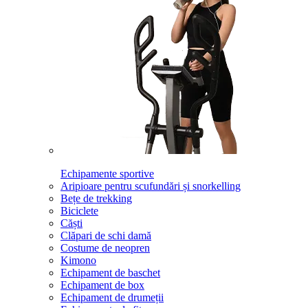
Echipamente sportive
Aripioare pentru scufundări și snorkelling
Bețe de trekking
Biciclete
Căști
Clăpari de schi damă
Costume de neopren
Kimono
Echipament de baschet
Echipament de box
Echipament de drumeții