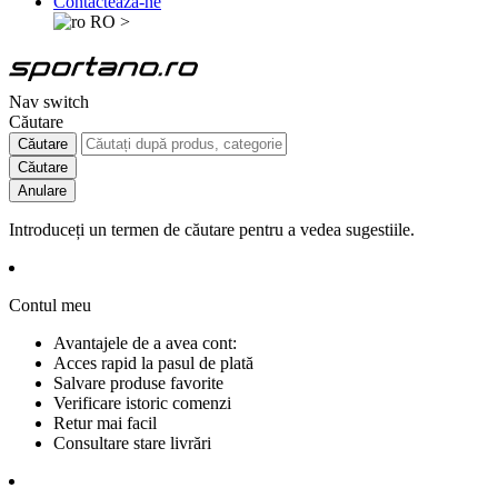
Contactează-ne
RO
>
Nav switch
Căutare
Căutare
Căutare
Anulare
Introduceți un termen de căutare pentru a vedea sugestiile.
Contul meu
Avantajele de a avea cont:
Acces rapid la pasul de plată
Salvare produse favorite
Verificare istoric comenzi
Retur mai facil
Consultare stare livrări