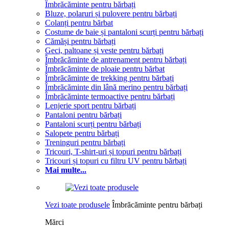
Îmbrăcăminte pentru bărbați
Bluze, polaruri și pulovere pentru bărbați
Colanți pentru bărbat
Costume de baie și pantaloni scurți pentru bărbați
Cămăși pentru bărbați
Geci, paltoane și veste pentru bărbați
Îmbrăcăminte de antrenament pentru bărbați
Îmbrăcăminte de ploaie pentru bărbat
Îmbrăcăminte de trekking pentru bărbați
Îmbrăcăminte din lână merino pentru bărbați
Îmbrăcăminte termoactive pentru bărbați
Lenjerie sport pentru bărbați
Pantaloni pentru bărbați
Pantaloni scurți pentru bărbați
Salopete pentru bărbați
Treninguri pentru bărbați
Tricouri, T-shirt-uri și topuri pentru bărbați
Tricouri și topuri cu filtru UV pentru bărbați
Mai multe...
Vezi toate produsele
Îmbrăcăminte pentru bărbați
Mărci