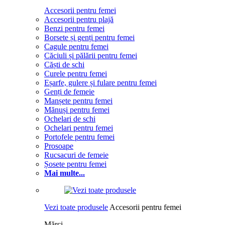
Accesorii pentru femei
Accesorii pentru plajă
Benzi pentru femei
Borsete și genți pentru femei
Cagule pentru femei
Căciuli și pălării pentru femei
Căști de schi
Curele pentru femei
Eșarfe, gulere și fulare pentru femei
Genți de femeie
Manșete pentru femei
Mănuși pentru femei
Ochelari de schi
Ochelari pentru femei
Portofele pentru femei
Prosoape
Rucsacuri de femeie
Șosete pentru femei
Mai multe...
Vezi toate produsele
Accesorii pentru femei
Mărci