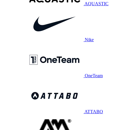
AQUASTIC
Nike
OneTeam
ATTABO