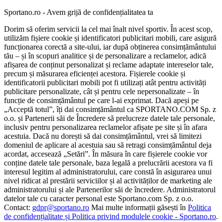
Sportano.ro - Avem grijă de confidențialitatea ta
Dorim să oferim servicii la cel mai înalt nivel sportiv. În acest scop,
utilizăm fișiere cookie și identificatori publicitari mobili, care asigură
funcționarea corectă a site-ului, iar după obținerea consimțământului
tău – și în scopuri analitice și de personalizare a reclamelor, adică
afișarea de conținut personalizat și reclame adaptate intereselor tale,
precum și măsurarea eficienței acestora. Fișierele cookie și
identificatorii publicitari mobili pot fi utilizați atât pentru activități
publicitare personalizate, cât și pentru cele nepersonalizate – în
funcție de consimțământul pe care l-ai exprimat. Dacă apeși pe
„Acceptă totul”, îți dai consimțământul ca SPORTANO.COM Sp. z
o.o. și Partenerii săi de Încredere să prelucreze datele tale personale,
inclusiv pentru personalizarea reclamelor afișate pe site și în afara
acestuia. Dacă nu dorești să dai consimțământul, vrei să limitezi
domeniul de aplicare al acestuia sau să retragi consimțământul deja
acordat, accesează „Setări”. În măsura în care fișierele cookie vor
conține datele tale personale, baza legală a prelucrării acestora va fi
interesul legitim al administratorului, care constă în asigurarea unui
nivel ridicat al prestării serviciilor și al activităților de marketing ale
administratorului și ale Partenerilor săi de încredere. Administratorul
datelor tale cu caracter personal este Sportano.com Sp. z o.o.
Contact:
gdpr@sportano.ro
Mai multe informații găsești în
Politica
de confidențialitate și Politica privind modulele cookie - Sportano.ro
.