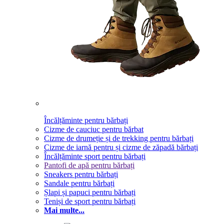
Încălțăminte pentru bărbați
Cizme de cauciuc pentru bărbat
Cizme de drumeție și de trekking pentru bărbați
Cizme de iarnă pentru și cizme de zăpadă bărbați
Încălțăminte sport pentru bărbați
Pantofi de apă pentru bărbați
Sneakers pentru bărbați
Sandale pentru bărbați
Șlapi și papuci pentru bărbați
Teniși de sport pentru bărbați
Mai multe...