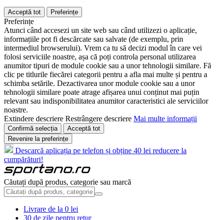
Acceptă tot
Preferințe
Preferințe
Atunci când accesezi un site web sau când utilizezi o aplicație,
informațiile pot fi descărcate sau salvate (de exemplu, prin
intermediul browserului). Vrem ca tu să decizi modul în care vei
folosi serviciile noastre, așa că poți controla personal utilizarea
anumitor tipuri de module cookie sau a unor tehnologii similare. Fă
clic pe titlurile fiecărei categorii pentru a afla mai multe și pentru a
schimba setările. Dezactivarea unor module cookie sau a unor
tehnologii similare poate atrage afișarea unui conținut mai puțin
relevant sau indisponibilitatea anumitor caracteristici ale serviciilor
noastre.
Extindere descriere
Restrângere descriere
Mai multe informații
Confirmă selecția
Acceptă tot
Revenire la preferințe
Descarcă aplicația pe telefon și obține 40 lei reducere la
cumpărături!
Căutați după produs, categorie sau marcă
Livrare de la 0 lei
30 de zile pentru retur