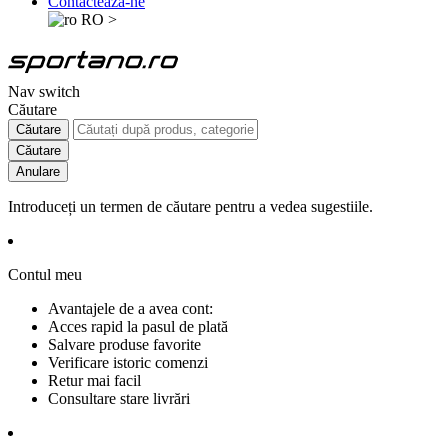
Contactează-ne
RO
>
Nav switch
Căutare
Căutare
Căutare
Anulare
Introduceți un termen de căutare pentru a vedea sugestiile.
Contul meu
Avantajele de a avea cont:
Acces rapid la pasul de plată
Salvare produse favorite
Verificare istoric comenzi
Retur mai facil
Consultare stare livrări