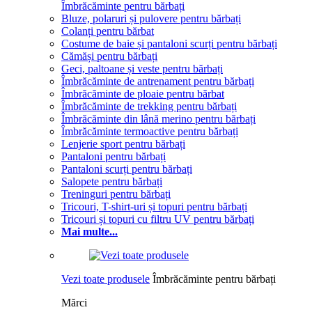
Îmbrăcăminte pentru bărbați
Bluze, polaruri și pulovere pentru bărbați
Colanți pentru bărbat
Costume de baie și pantaloni scurți pentru bărbați
Cămăși pentru bărbați
Geci, paltoane și veste pentru bărbați
Îmbrăcăminte de antrenament pentru bărbați
Îmbrăcăminte de ploaie pentru bărbat
Îmbrăcăminte de trekking pentru bărbați
Îmbrăcăminte din lână merino pentru bărbați
Îmbrăcăminte termoactive pentru bărbați
Lenjerie sport pentru bărbați
Pantaloni pentru bărbați
Pantaloni scurți pentru bărbați
Salopete pentru bărbați
Treninguri pentru bărbați
Tricouri, T-shirt-uri și topuri pentru bărbați
Tricouri și topuri cu filtru UV pentru bărbați
Mai multe...
Vezi toate produsele
Îmbrăcăminte pentru bărbați
Mărci