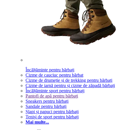
Încălțăminte pentru bărbați
Cizme de cauciuc pentru bărbat
Cizme de drumeție și de trekking pentru bărbați
Cizme de iarnă pentru și cizme de zăpadă bărbați
Încălțăminte sport pentru bărbați
Pantofi de apă pentru bărbați
Sneakers pentru bărbați
Sandale pentru bărbați
Șlapi și papuci pentru bărbați
Teniși de sport pentru bărbați
Mai multe...