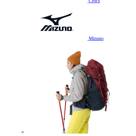
Crocs
Mizuno