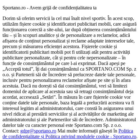
Sportano.ro - Avem grijă de confidențialitatea ta
Dorim să oferim servicii la cel mai înalt nivel sportiv. În acest scop,
utilizăm fișiere cookie și identificatori publicitari mobili, care asigură
funcționarea corectă a site-ului, iar după obținerea consimțământului
tău – și în scopuri analitice și de personalizare a reclamelor, adică
afișarea de conținut personalizat și reclame adaptate intereselor tale,
precum și măsurarea eficienței acestora. Fișierele cookie și
identificatorii publicitari mobili pot fi utilizați atât pentru activități
publicitare personalizate, cât și pentru cele nepersonalizate – în
funcție de consimțământul pe care l-ai exprimat. Dacă apeși pe
„Acceptă totul”, îți dai consimțământul ca SPORTANO.COM Sp. z
o.o. și Partenerii săi de Încredere să prelucreze datele tale personale,
inclusiv pentru personalizarea reclamelor afișate pe site și în afara
acestuia. Dacă nu dorești să dai consimțământul, vrei să limitezi
domeniul de aplicare al acestuia sau să retragi consimțământul deja
acordat, accesează „Setări”. În măsura în care fișierele cookie vor
conține datele tale personale, baza legală a prelucrării acestora va fi
interesul legitim al administratorului, care constă în asigurarea unui
nivel ridicat al prestării serviciilor și al activităților de marketing ale
administratorului și ale Partenerilor săi de încredere. Administratorul
datelor tale cu caracter personal este Sportano.com Sp. z o.o.
Contact:
gdpr@sportano.ro
Mai multe informații găsești în
Politica
de confidențialitate și Politica privind modulele cookie - Sportano.ro
.