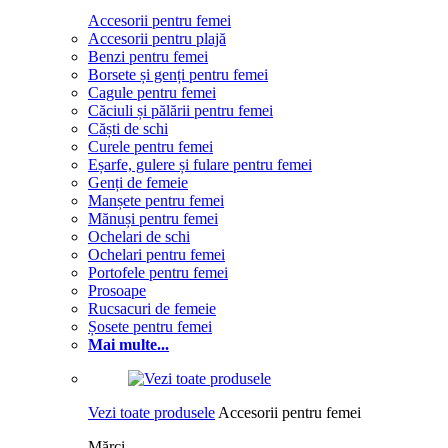
Accesorii pentru femei
Accesorii pentru plajă
Benzi pentru femei
Borsete și genți pentru femei
Cagule pentru femei
Căciuli și pălării pentru femei
Căști de schi
Curele pentru femei
Eșarfe, gulere și fulare pentru femei
Genți de femeie
Manșete pentru femei
Mănuși pentru femei
Ochelari de schi
Ochelari pentru femei
Portofele pentru femei
Prosoape
Rucsacuri de femeie
Șosete pentru femei
Mai multe...
Vezi toate produsele
Accesorii pentru femei
Mărci