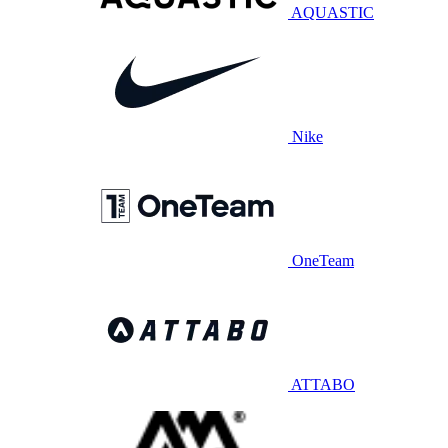
AQUASTIC
Nike
OneTeam
ATTABO