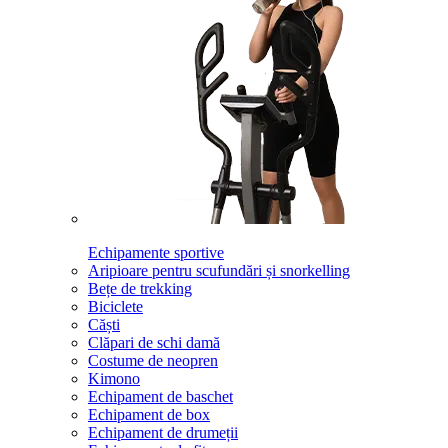
Echipamente sportive
Aripioare pentru scufundări și snorkelling
Bețe de trekking
Biciclete
Căști
Clăpari de schi damă
Costume de neopren
Kimono
Echipament de baschet
Echipament de box
Echipament de drumeții