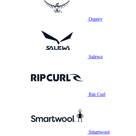
Osprey
Salewa
Rip Curl
Smartwool