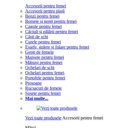
Accesorii pentru femei
Accesorii pentru plajă
Benzi pentru femei
Borsete și genți pentru femei
Cagule pentru femei
Căciuli și pălării pentru femei
Căști de schi
Curele pentru femei
Eșarfe, gulere și fulare pentru femei
Genți de femeie
Manșete pentru femei
Mănuși pentru femei
Ochelari de schi
Ochelari pentru femei
Portofele pentru femei
Prosoape
Rucsacuri de femeie
Șosete pentru femei
Mai multe...
Vezi toate produsele
Accesorii pentru femei
Mărci