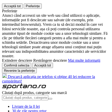
Acceptă tot
Preferințe
Preferințe
Atunci când accesezi un site web sau când utilizezi o aplicație,
informațiile pot fi descărcate sau salvate (de exemplu, prin
intermediul browserului). Vrem ca tu să decizi modul în care vei
folosi serviciile noastre, așa că poți controla personal utilizarea
anumitor tipuri de module cookie sau a unor tehnologii similare. Fă
clic pe titlurile fiecărei categorii pentru a afla mai multe și pentru a
schimba setările. Dezactivarea unor module cookie sau a unor
tehnologii similare poate atrage afișarea unui conținut mai puțin
relevant sau indisponibilitatea anumitor caracteristici ale serviciilor
noastre.
Extindere descriere
Restrângere descriere
Mai multe informații
Confirmă selecția
Acceptă tot
Revenire la preferințe
Descarcă aplicația pe telefon și obține 40 lei reducere la
cumpărături!
Căutați după produs, categorie sau marcă
Livrare de la 0 lei
30 de zile pentru retur