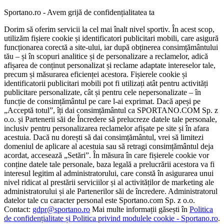
Sportano.ro - Avem grijă de confidențialitatea ta
Dorim să oferim servicii la cel mai înalt nivel sportiv. În acest scop,
utilizăm fișiere cookie și identificatori publicitari mobili, care asigură
funcționarea corectă a site-ului, iar după obținerea consimțământului
tău – și în scopuri analitice și de personalizare a reclamelor, adică
afișarea de conținut personalizat și reclame adaptate intereselor tale,
precum și măsurarea eficienței acestora. Fișierele cookie și
identificatorii publicitari mobili pot fi utilizați atât pentru activități
publicitare personalizate, cât și pentru cele nepersonalizate – în
funcție de consimțământul pe care l-ai exprimat. Dacă apeși pe
„Acceptă totul”, îți dai consimțământul ca SPORTANO.COM Sp. z
o.o. și Partenerii săi de Încredere să prelucreze datele tale personale,
inclusiv pentru personalizarea reclamelor afișate pe site și în afara
acestuia. Dacă nu dorești să dai consimțământul, vrei să limitezi
domeniul de aplicare al acestuia sau să retragi consimțământul deja
acordat, accesează „Setări”. În măsura în care fișierele cookie vor
conține datele tale personale, baza legală a prelucrării acestora va fi
interesul legitim al administratorului, care constă în asigurarea unui
nivel ridicat al prestării serviciilor și al activităților de marketing ale
administratorului și ale Partenerilor săi de încredere. Administratorul
datelor tale cu caracter personal este Sportano.com Sp. z o.o.
Contact:
gdpr@sportano.ro
Mai multe informații găsești în
Politica
de confidențialitate și Politica privind modulele cookie - Sportano.ro
.