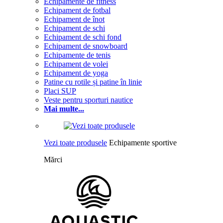
Echipamente de fitness
Echipament de fotbal
Echipament de înot
Echipament de schi
Echipament de schi fond
Echipament de snowboard
Echipamente de tenis
Echipament de volei
Echipament de yoga
Patine cu rotile și patine în linie
Placi SUP
Veste pentru sporturi nautice
Mai multe...
Vezi toate produsele
Echipamente sportive
Mărci