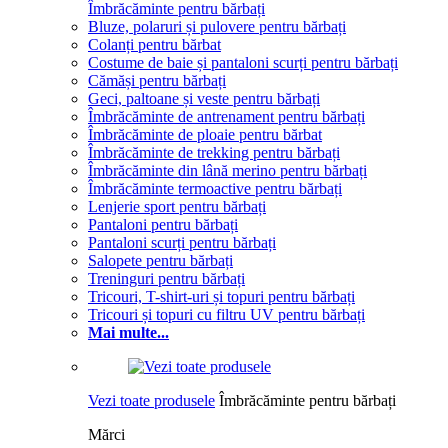
Îmbrăcăminte pentru bărbați
Bluze, polaruri și pulovere pentru bărbați
Colanți pentru bărbat
Costume de baie și pantaloni scurți pentru bărbați
Cămăși pentru bărbați
Geci, paltoane și veste pentru bărbați
Îmbrăcăminte de antrenament pentru bărbați
Îmbrăcăminte de ploaie pentru bărbat
Îmbrăcăminte de trekking pentru bărbați
Îmbrăcăminte din lână merino pentru bărbați
Îmbrăcăminte termoactive pentru bărbați
Lenjerie sport pentru bărbați
Pantaloni pentru bărbați
Pantaloni scurți pentru bărbați
Salopete pentru bărbați
Treninguri pentru bărbați
Tricouri, T-shirt-uri și topuri pentru bărbați
Tricouri și topuri cu filtru UV pentru bărbați
Mai multe...
Vezi toate produsele
Îmbrăcăminte pentru bărbați
Mărci