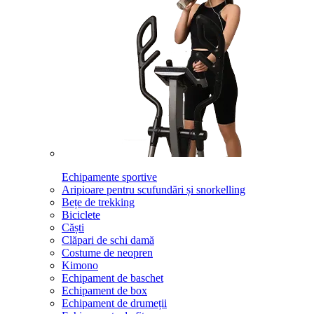
Echipamente sportive
Aripioare pentru scufundări și snorkelling
Bețe de trekking
Biciclete
Căști
Clăpari de schi damă
Costume de neopren
Kimono
Echipament de baschet
Echipament de box
Echipament de drumeții