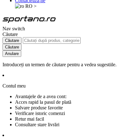
Contactează-ne
RO
>
Nav switch
Căutare
Căutare
Căutare
Anulare
Introduceți un termen de căutare pentru a vedea sugestiile.
Contul meu
Avantajele de a avea cont:
Acces rapid la pasul de plată
Salvare produse favorite
Verificare istoric comenzi
Retur mai facil
Consultare stare livrări