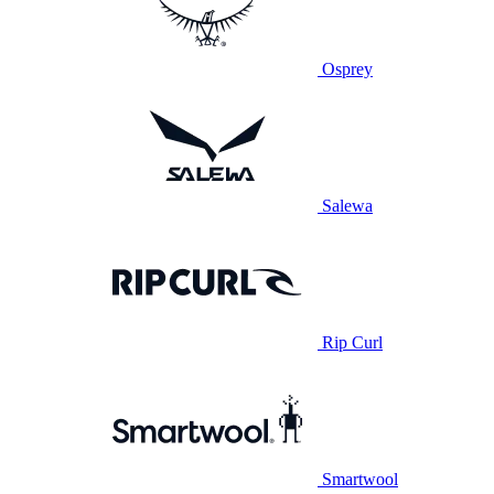
Osprey
Salewa
Rip Curl
Smartwool