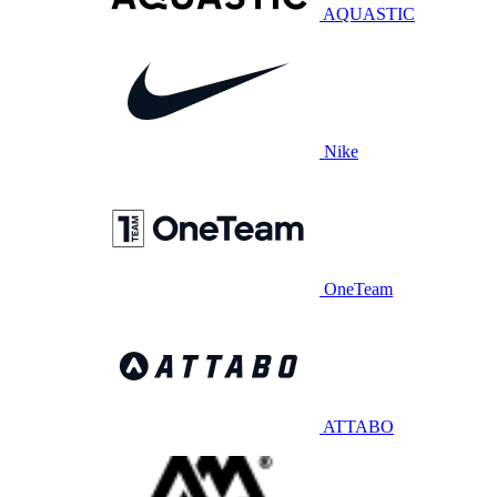
AQUASTIC
Nike
OneTeam
ATTABO