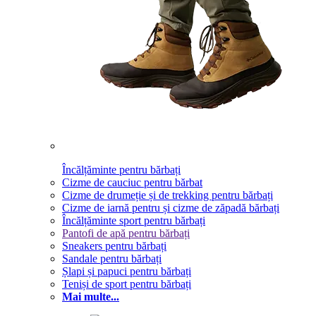
Încălțăminte pentru bărbați
Cizme de cauciuc pentru bărbat
Cizme de drumeție și de trekking pentru bărbați
Cizme de iarnă pentru și cizme de zăpadă bărbați
Încălțăminte sport pentru bărbați
Pantofi de apă pentru bărbați
Sneakers pentru bărbați
Sandale pentru bărbați
Șlapi și papuci pentru bărbați
Teniși de sport pentru bărbați
Mai multe...