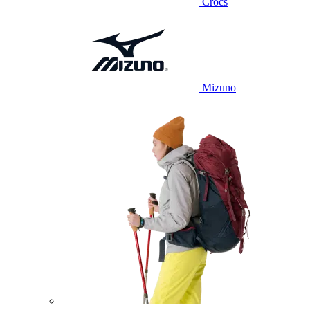
Crocs
Mizuno