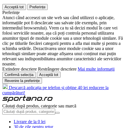
Acceptă tot
Preferințe
Preferințe
Atunci când accesezi un site web sau când utilizezi o aplicație,
informațiile pot fi descărcate sau salvate (de exemplu, prin
intermediul browserului). Vrem ca tu să decizi modul în care vei
folosi serviciile noastre, așa că poți controla personal utilizarea
anumitor tipuri de module cookie sau a unor tehnologii similare. Fă
clic pe titlurile fiecărei categorii pentru a afla mai multe și pentru a
schimba setările. Dezactivarea unor module cookie sau a unor
tehnologii similare poate atrage afișarea unui conținut mai puțin
relevant sau indisponibilitatea anumitor caracteristici ale serviciilor
noastre.
Extindere descriere
Restrângere descriere
Mai multe informații
Confirmă selecția
Acceptă tot
Revenire la preferințe
Descarcă aplicația pe telefon și obține 40 lei reducere la
cumpărături!
Căutați după produs, categorie sau marcă
Livrare de la 0 lei
30 de zile pentru retur