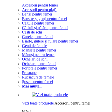
Accesorii pentru femei
Accesorii pentru plajă
Benzi pentru femei
Borsete și genți pentru femei
Cagule pentru femei
Căciuli și pălării pentru femei
Căști de schi
Curele pentru femei
Eșarfe, gulere și fulare pentru femei
Genți de femeie
Manșete pentru femei
Mănuși pentru femei
Ochelari de schi
Ochelari pentru femei
Portofele pentru femei
Prosoape
Rucsacuri de femeie
Șosete pentru femei
Mai multe...
Vezi toate produsele
Accesorii pentru femei
Mărci