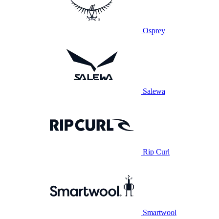
Osprey
Salewa
Rip Curl
Smartwool