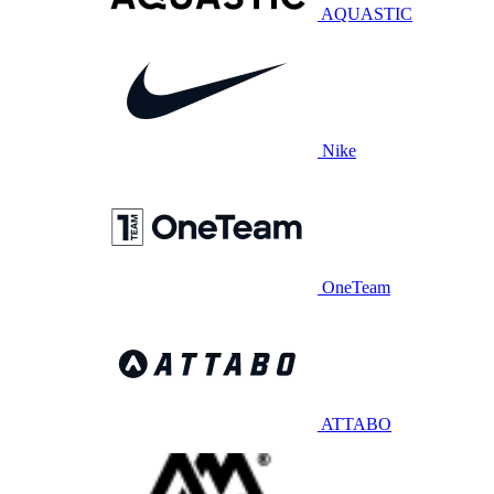
AQUASTIC
Nike
OneTeam
ATTABO