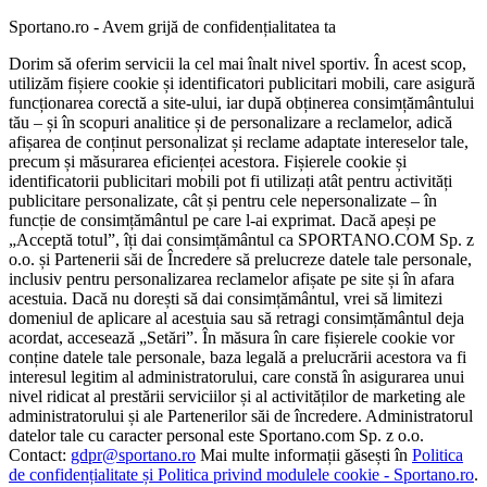
Sportano.ro - Avem grijă de confidențialitatea ta
Dorim să oferim servicii la cel mai înalt nivel sportiv. În acest scop,
utilizăm fișiere cookie și identificatori publicitari mobili, care asigură
funcționarea corectă a site-ului, iar după obținerea consimțământului
tău – și în scopuri analitice și de personalizare a reclamelor, adică
afișarea de conținut personalizat și reclame adaptate intereselor tale,
precum și măsurarea eficienței acestora. Fișierele cookie și
identificatorii publicitari mobili pot fi utilizați atât pentru activități
publicitare personalizate, cât și pentru cele nepersonalizate – în
funcție de consimțământul pe care l-ai exprimat. Dacă apeși pe
„Acceptă totul”, îți dai consimțământul ca SPORTANO.COM Sp. z
o.o. și Partenerii săi de Încredere să prelucreze datele tale personale,
inclusiv pentru personalizarea reclamelor afișate pe site și în afara
acestuia. Dacă nu dorești să dai consimțământul, vrei să limitezi
domeniul de aplicare al acestuia sau să retragi consimțământul deja
acordat, accesează „Setări”. În măsura în care fișierele cookie vor
conține datele tale personale, baza legală a prelucrării acestora va fi
interesul legitim al administratorului, care constă în asigurarea unui
nivel ridicat al prestării serviciilor și al activităților de marketing ale
administratorului și ale Partenerilor săi de încredere. Administratorul
datelor tale cu caracter personal este Sportano.com Sp. z o.o.
Contact:
gdpr@sportano.ro
Mai multe informații găsești în
Politica
de confidențialitate și Politica privind modulele cookie - Sportano.ro
.