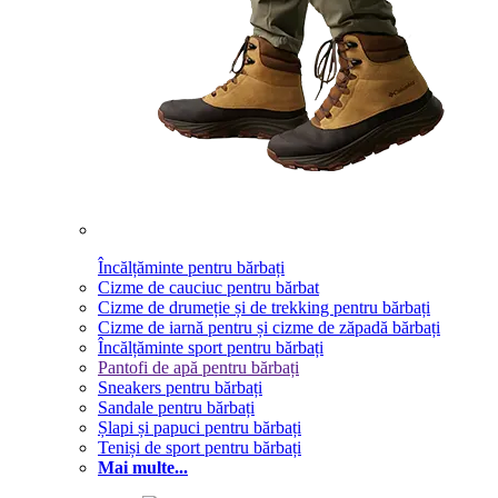
Încălțăminte pentru bărbați
Cizme de cauciuc pentru bărbat
Cizme de drumeție și de trekking pentru bărbați
Cizme de iarnă pentru și cizme de zăpadă bărbați
Încălțăminte sport pentru bărbați
Pantofi de apă pentru bărbați
Sneakers pentru bărbați
Sandale pentru bărbați
Șlapi și papuci pentru bărbați
Teniși de sport pentru bărbați
Mai multe...