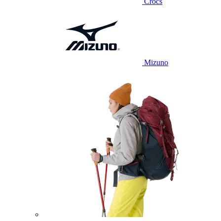
Crocs
Mizuno