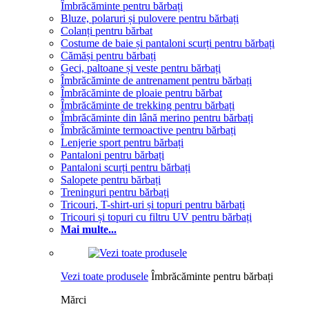
Îmbrăcăminte pentru bărbați
Bluze, polaruri și pulovere pentru bărbați
Colanți pentru bărbat
Costume de baie și pantaloni scurți pentru bărbați
Cămăși pentru bărbați
Geci, paltoane și veste pentru bărbați
Îmbrăcăminte de antrenament pentru bărbați
Îmbrăcăminte de ploaie pentru bărbat
Îmbrăcăminte de trekking pentru bărbați
Îmbrăcăminte din lână merino pentru bărbați
Îmbrăcăminte termoactive pentru bărbați
Lenjerie sport pentru bărbați
Pantaloni pentru bărbați
Pantaloni scurți pentru bărbați
Salopete pentru bărbați
Treninguri pentru bărbați
Tricouri, T-shirt-uri și topuri pentru bărbați
Tricouri și topuri cu filtru UV pentru bărbați
Mai multe...
Vezi toate produsele
Îmbrăcăminte pentru bărbați
Mărci