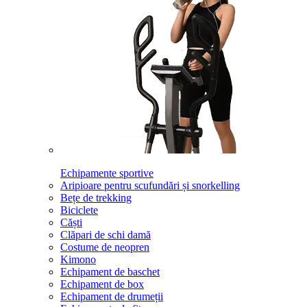
Echipamente sportive
Aripioare pentru scufundări și snorkelling
Bețe de trekking
Biciclete
Căști
Clăpari de schi damă
Costume de neopren
Kimono
Echipament de baschet
Echipament de box
Echipament de drumeții