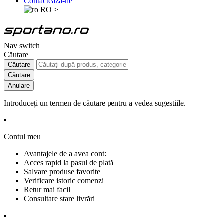
Contactează-ne
RO
>
Nav switch
Căutare
Căutare
Căutare
Anulare
Introduceți un termen de căutare pentru a vedea sugestiile.
Contul meu
Avantajele de a avea cont:
Acces rapid la pasul de plată
Salvare produse favorite
Verificare istoric comenzi
Retur mai facil
Consultare stare livrări