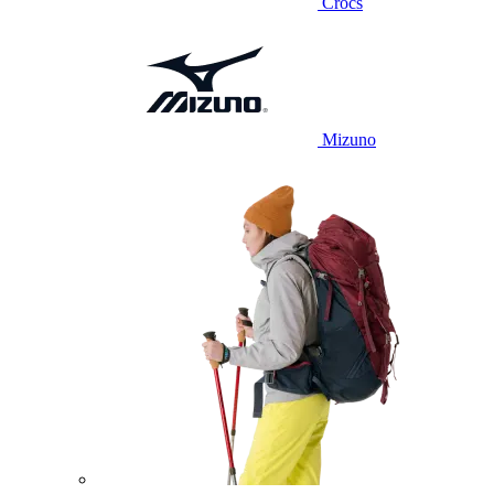
Crocs
Mizuno