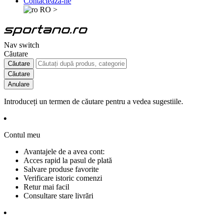
Contactează-ne
RO
>
Nav switch
Căutare
Căutare
Căutare
Anulare
Introduceți un termen de căutare pentru a vedea sugestiile.
Contul meu
Avantajele de a avea cont:
Acces rapid la pasul de plată
Salvare produse favorite
Verificare istoric comenzi
Retur mai facil
Consultare stare livrări