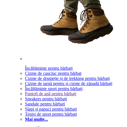
Încălțăminte pentru bărbați
Cizme de cauciuc pentru bărbat
Cizme de drumeție și de trekking pentru bărbați
Cizme de iarnă pentru și cizme de zăpadă bărbați
Încălțăminte sport pentru bărbați
Pantofi de apă pentru bărbați
Sneakers pentru bărbați
Sandale pentru bărbați
Șlapi și papuci pentru bărbați
Teniși de sport pentru bărbați
Mai multe...