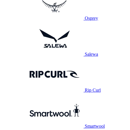
Osprey
Salewa
Rip Curl
Smartwool