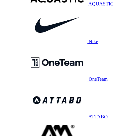
AQUASTIC
Nike
OneTeam
ATTABO