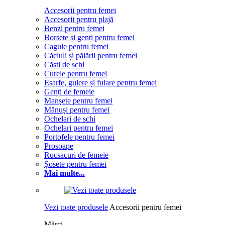
Accesorii pentru femei
Accesorii pentru plajă
Benzi pentru femei
Borsete și genți pentru femei
Cagule pentru femei
Căciuli și pălării pentru femei
Căști de schi
Curele pentru femei
Eșarfe, gulere și fulare pentru femei
Genți de femeie
Manșete pentru femei
Mănuși pentru femei
Ochelari de schi
Ochelari pentru femei
Portofele pentru femei
Prosoape
Rucsacuri de femeie
Șosete pentru femei
Mai multe...
Vezi toate produsele
Accesorii pentru femei
Mărci