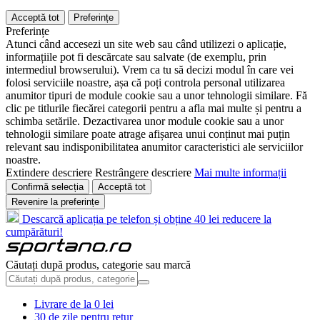
Acceptă tot
Preferințe
Preferințe
Atunci când accesezi un site web sau când utilizezi o aplicație,
informațiile pot fi descărcate sau salvate (de exemplu, prin
intermediul browserului). Vrem ca tu să decizi modul în care vei
folosi serviciile noastre, așa că poți controla personal utilizarea
anumitor tipuri de module cookie sau a unor tehnologii similare. Fă
clic pe titlurile fiecărei categorii pentru a afla mai multe și pentru a
schimba setările. Dezactivarea unor module cookie sau a unor
tehnologii similare poate atrage afișarea unui conținut mai puțin
relevant sau indisponibilitatea anumitor caracteristici ale serviciilor
noastre.
Extindere descriere
Restrângere descriere
Mai multe informații
Confirmă selecția
Acceptă tot
Revenire la preferințe
Descarcă aplicația pe telefon și obține 40 lei reducere la
cumpărături!
Căutați după produs, categorie sau marcă
Livrare de la 0 lei
30 de zile pentru retur