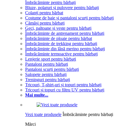
Îmbrăcăminte pentru bărbați
Bluze, polaruri și pulovere pentru bărbați
Colanți pentru bărbat
Costume de baie și pantaloni scurți pentru bărbați
Cămăși pentru bărbați
Geci, paltoane și veste pentru bărbați
Îmbrăcăminte de antrenament pentru bărbați
Îmbrăcăminte de ploaie pentru bărbat
Îmbrăcăminte de trekking pentru bărbați
Îmbrăcăminte din lână merino pentru bărbați
Îmbrăcăminte termoactive pentru bărbați
Lenjerie sport pentru bărbați
Pantaloni pentru bărbați
Pantaloni scurți pentru bărbați
Salopete pentru bărbați
Treninguri pentru bărbați
Tricouri, T-shirt-uri și topuri pentru bărbați
Tricouri și topuri cu filtru UV pentru bărbați
Mai multe...
Vezi toate produsele
Îmbrăcăminte pentru bărbați
Mărci