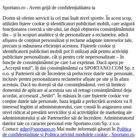
Sportano.ro - Avem grijă de confidențialitatea ta
Dorim să oferim servicii la cel mai înalt nivel sportiv. În acest scop,
utilizăm fișiere cookie și identificatori publicitari mobili, care asigură
funcționarea corectă a site-ului, iar după obținerea consimțământului
tău – și în scopuri analitice și de personalizare a reclamelor, adică
afișarea de conținut personalizat și reclame adaptate intereselor tale,
precum și măsurarea eficienței acestora. Fișierele cookie și
identificatorii publicitari mobili pot fi utilizați atât pentru activități
publicitare personalizate, cât și pentru cele nepersonalizate – în
funcție de consimțământul pe care l-ai exprimat. Dacă apeși pe
„Acceptă totul”, îți dai consimțământul ca SPORTANO.COM Sp. z
o.o. și Partenerii săi de Încredere să prelucreze datele tale personale,
inclusiv pentru personalizarea reclamelor afișate pe site și în afara
acestuia. Dacă nu dorești să dai consimțământul, vrei să limitezi
domeniul de aplicare al acestuia sau să retragi consimțământul deja
acordat, accesează „Setări”. În măsura în care fișierele cookie vor
conține datele tale personale, baza legală a prelucrării acestora va fi
interesul legitim al administratorului, care constă în asigurarea unui
nivel ridicat al prestării serviciilor și al activităților de marketing ale
administratorului și ale Partenerilor săi de încredere. Administratorul
datelor tale cu caracter personal este Sportano.com Sp. z o.o.
Contact:
gdpr@sportano.ro
Mai multe informații găsești în
Politica
de confidențialitate și Politica privind modulele cookie - Sportano.ro
.