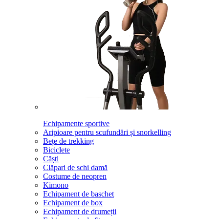
Echipamente sportive
Aripioare pentru scufundări și snorkelling
Bețe de trekking
Biciclete
Căști
Clăpari de schi damă
Costume de neopren
Kimono
Echipament de baschet
Echipament de box
Echipament de drumeții