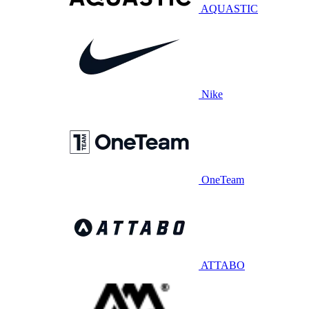
AQUASTIC
Nike
OneTeam
ATTABO