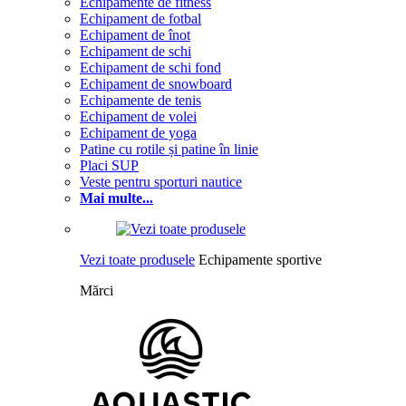
Echipamente de fitness
Echipament de fotbal
Echipament de înot
Echipament de schi
Echipament de schi fond
Echipament de snowboard
Echipamente de tenis
Echipament de volei
Echipament de yoga
Patine cu rotile și patine în linie
Placi SUP
Veste pentru sporturi nautice
Mai multe...
Vezi toate produsele
Echipamente sportive
Mărci