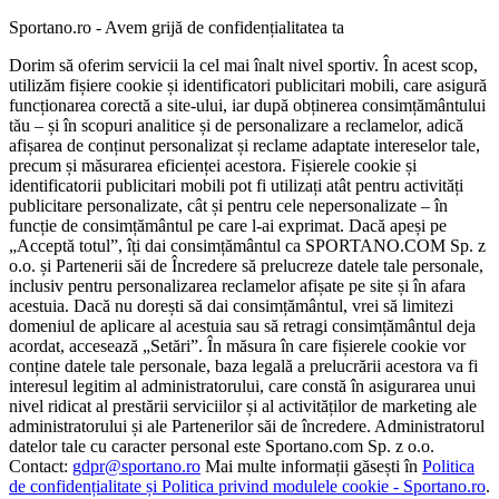
Sportano.ro - Avem grijă de confidențialitatea ta
Dorim să oferim servicii la cel mai înalt nivel sportiv. În acest scop,
utilizăm fișiere cookie și identificatori publicitari mobili, care asigură
funcționarea corectă a site-ului, iar după obținerea consimțământului
tău – și în scopuri analitice și de personalizare a reclamelor, adică
afișarea de conținut personalizat și reclame adaptate intereselor tale,
precum și măsurarea eficienței acestora. Fișierele cookie și
identificatorii publicitari mobili pot fi utilizați atât pentru activități
publicitare personalizate, cât și pentru cele nepersonalizate – în
funcție de consimțământul pe care l-ai exprimat. Dacă apeși pe
„Acceptă totul”, îți dai consimțământul ca SPORTANO.COM Sp. z
o.o. și Partenerii săi de Încredere să prelucreze datele tale personale,
inclusiv pentru personalizarea reclamelor afișate pe site și în afara
acestuia. Dacă nu dorești să dai consimțământul, vrei să limitezi
domeniul de aplicare al acestuia sau să retragi consimțământul deja
acordat, accesează „Setări”. În măsura în care fișierele cookie vor
conține datele tale personale, baza legală a prelucrării acestora va fi
interesul legitim al administratorului, care constă în asigurarea unui
nivel ridicat al prestării serviciilor și al activităților de marketing ale
administratorului și ale Partenerilor săi de încredere. Administratorul
datelor tale cu caracter personal este Sportano.com Sp. z o.o.
Contact:
gdpr@sportano.ro
Mai multe informații găsești în
Politica
de confidențialitate și Politica privind modulele cookie - Sportano.ro
.