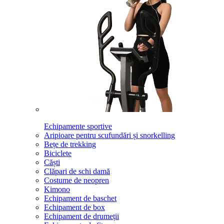
Echipamente sportive
Aripioare pentru scufundări și snorkelling
Bețe de trekking
Biciclete
Căști
Clăpari de schi damă
Costume de neopren
Kimono
Echipament de baschet
Echipament de box
Echipament de drumeții