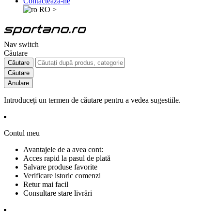
Contactează-ne
RO
>
Nav switch
Căutare
Căutare
Căutare
Anulare
Introduceți un termen de căutare pentru a vedea sugestiile.
Contul meu
Avantajele de a avea cont:
Acces rapid la pasul de plată
Salvare produse favorite
Verificare istoric comenzi
Retur mai facil
Consultare stare livrări