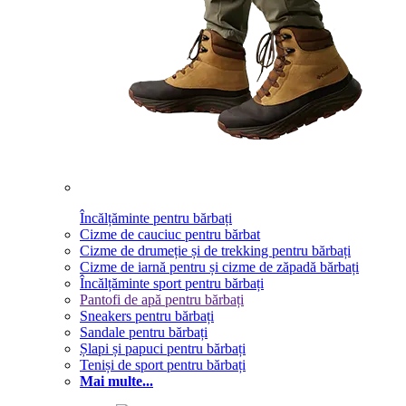
Încălțăminte pentru bărbați
Cizme de cauciuc pentru bărbat
Cizme de drumeție și de trekking pentru bărbați
Cizme de iarnă pentru și cizme de zăpadă bărbați
Încălțăminte sport pentru bărbați
Pantofi de apă pentru bărbați
Sneakers pentru bărbați
Sandale pentru bărbați
Șlapi și papuci pentru bărbați
Teniși de sport pentru bărbați
Mai multe...