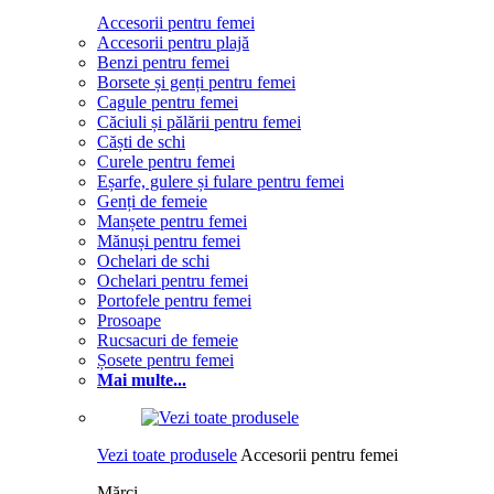
Accesorii pentru femei
Accesorii pentru plajă
Benzi pentru femei
Borsete și genți pentru femei
Cagule pentru femei
Căciuli și pălării pentru femei
Căști de schi
Curele pentru femei
Eșarfe, gulere și fulare pentru femei
Genți de femeie
Manșete pentru femei
Mănuși pentru femei
Ochelari de schi
Ochelari pentru femei
Portofele pentru femei
Prosoape
Rucsacuri de femeie
Șosete pentru femei
Mai multe...
Vezi toate produsele
Accesorii pentru femei
Mărci