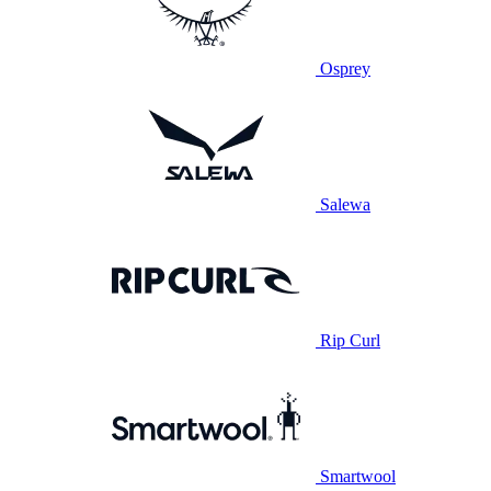
Osprey
Salewa
Rip Curl
Smartwool