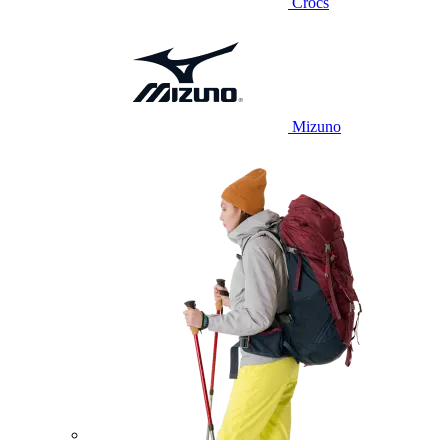
Crocs
Mizuno