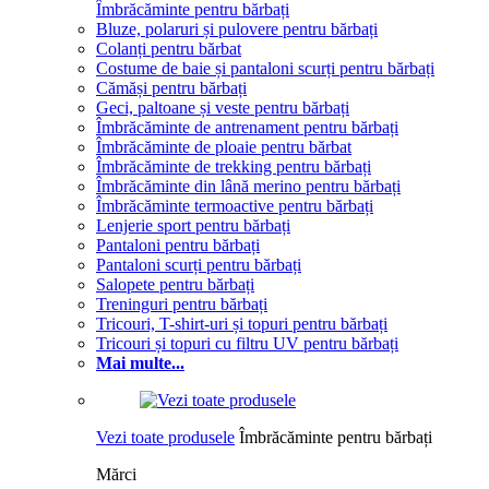
Îmbrăcăminte pentru bărbați
Bluze, polaruri și pulovere pentru bărbați
Colanți pentru bărbat
Costume de baie și pantaloni scurți pentru bărbați
Cămăși pentru bărbați
Geci, paltoane și veste pentru bărbați
Îmbrăcăminte de antrenament pentru bărbați
Îmbrăcăminte de ploaie pentru bărbat
Îmbrăcăminte de trekking pentru bărbați
Îmbrăcăminte din lână merino pentru bărbați
Îmbrăcăminte termoactive pentru bărbați
Lenjerie sport pentru bărbați
Pantaloni pentru bărbați
Pantaloni scurți pentru bărbați
Salopete pentru bărbați
Treninguri pentru bărbați
Tricouri, T-shirt-uri și topuri pentru bărbați
Tricouri și topuri cu filtru UV pentru bărbați
Mai multe...
Vezi toate produsele
Îmbrăcăminte pentru bărbați
Mărci