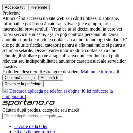
Acceptă tot
Preferințe
Preferințe
Atunci când accesezi un site web sau când utilizezi o aplicație,
informațiile pot fi descărcate sau salvate (de exemplu, prin
intermediul browserului). Vrem ca tu să decizi modul în care vei
folosi serviciile noastre, așa că poți controla personal utilizarea
anumitor tipuri de module cookie sau a unor tehnologii similare. Fă
clic pe titlurile fiecărei categorii pentru a afla mai multe și pentru a
schimba setările. Dezactivarea unor module cookie sau a unor
tehnologii similare poate atrage afișarea unui conținut mai puțin
relevant sau indisponibilitatea anumitor caracteristici ale serviciilor
noastre.
Extindere descriere
Restrângere descriere
Mai multe informații
Confirmă selecția
Acceptă tot
Revenire la preferințe
Descarcă aplicația pe telefon și obține 40 lei reducere la
cumpărături!
Căutați după produs, categorie sau marcă
Livrare de la 0 lei
30 de zile pentru retur