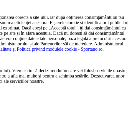
ncționarea corectă a site-ului, iar după obținerea consimțământului tău –
rarea eficienței acestora. Fișierele cookie și identificatorii publicitari
 l-ai exprimat. Dacă apeși pe „Acceptă totul”, îți dai consimțământul ca
 pe site și în afara acestuia. Dacă nu dorești să dai consimțământul,
ie vor conține datele tale personale, baza legală a prelucrării acestora
 administratorului și ale Partenerilor săi de încredere. Administratorul
ialitate și Politica privind modulele cookie - Sportano.ro
.
ului). Vrem ca tu să decizi modul în care vei folosi serviciile noastre,
entru a afla mai multe și pentru a schimba setările. Dezactivarea unor
 ale serviciilor noastre.