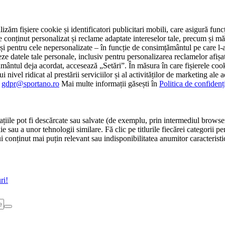
tilizăm fișiere cookie și identificatori publicitari mobili, care asigură fu
e conținut personalizat și reclame adaptate intereselor tale, precum și măsu
 cât și pentru cele nepersonalizate – în funcție de consimțământul pe care
atele tale personale, inclusiv pentru personalizarea reclamelor afișate
ământul deja acordat, accesează „Setări”. În măsura în care fișierele cook
i nivel ridicat al prestării serviciilor și al activităților de marketing ale
:
gdpr@sportano.ro
Mai multe informații găsești în
Politica de confidenț
țiile pot fi descărcate sau salvate (de exemplu, prin intermediul browser
e sau a unor tehnologii similare. Fă clic pe titlurile fiecărei categorii p
conținut mai puțin relevant sau indisponibilitatea anumitor caracteristici
ri!