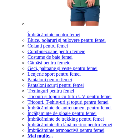
Îmbrăcăminte pentru femei
Bluze, polaruri și pulovere pentru femei
Colanți pentru femei
Combinezoane pentru femeie
Costume de baie femei
Cămăși pentru femeie
Geci, paltoane și veste pentru femei
Lenjerie sport pentru femei
Pantaloni pentru femei
Pantaloni scurți pentru femei
Treninguri pentru femei
Tricouri și topuri cu filtru UV pentru femei
Tricouri, T-shirt-uri și topuri pentru femei
Îmbrăcăminte de antrenament pentru femei
Încălțăminte de ploaie pentru femei
Îmbrăcăminte de trekking pentru femei
Îmbrăcăminte din lână merino pentru femei
Îmbrăcăminte termoactivă pentru femei
Mai multe...