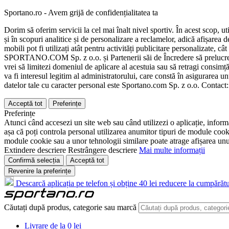
Sportano.ro - Avem grijă de confidențialitatea ta
Dorim să oferim servicii la cel mai înalt nivel sportiv. În acest scop, u
și în scopuri analitice și de personalizare a reclamelor, adică afișarea d
mobili pot fi utilizați atât pentru activități publicitare personalizate,
SPORTANO.COM Sp. z o.o. și Partenerii săi de Încredere să prelucreze d
vrei să limitezi domeniul de aplicare al acestuia sau să retragi consimț
va fi interesul legitim al administratorului, care constă în asigurarea unu
datelor tale cu caracter personal este Sportano.com Sp. z o.o. Contact
Acceptă tot
Preferințe
Preferințe
Atunci când accesezi un site web sau când utilizezi o aplicație, informa
așa că poți controla personal utilizarea anumitor tipuri de module cooki
module cookie sau a unor tehnologii similare poate atrage afișarea unui 
Extindere descriere
Restrângere descriere
Mai multe informații
Confirmă selecția
Acceptă tot
Revenire la preferințe
Descarcă aplicația pe telefon și obține 40 lei reducere la cumpărătu
Căutați după produs, categorie sau marcă
Livrare de la 0 lei