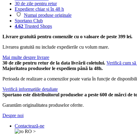
30 de zile pentru retur
Expediere chiar și în 48 h
Numai produse originale
Sportano Club
4.62
Trusted Shops
Livrare gratuită pentru comenzile cu o valoare de peste 399 lei.
Livrarea gratuită nu include expedierile cu volum mare.
Mai multe despre livrare
30 de zile pentru retur de la data livrării coletului.
Verifică cum să 
Majoritatea produselor le expediem până la 48h.
Perioada de realizare a comenzilor poate varia în funcție de disponibili
Verifică informațiile detaliate
Sportano este distribuitorul produselor a peste 600 de mărci de t
Garantăm originalitatea produselor oferite.
Despre noi
Contactează-ne
RO
>